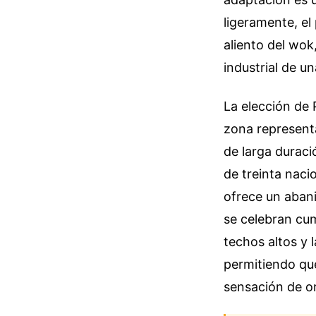
ligeramente, el
aliento del wok
industrial de u
La elección de
zona representa
de larga durac
de treinta naci
ofrece un abani
se celebran cum
techos altos y 
permitiendo qu
sensación de o