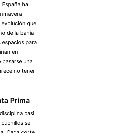
en España ha
primavera
a evolución que
no de la bahía
s espacios para
rían en
e pasarse una
arece no tener
nta Prima
isciplina casi
 cuchillos se
ta. Cada corte