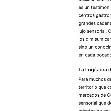
es un testimoni
centros gastro
grandes cadenas
lujo sensorial.
los dim sum can
sino un conoci
en cada bocad
La Logística d
Para muchos de 
territorio que 
mercados de Gu
sensorial que d
adaptación es 