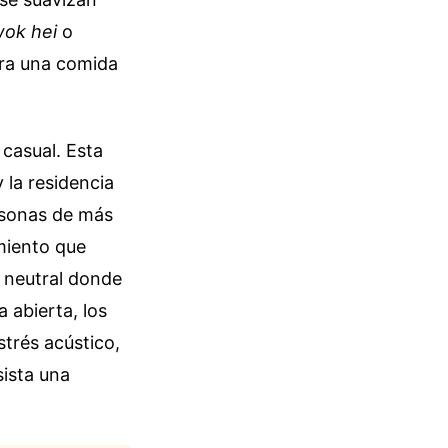
ok hei
o
para una comida
casual. Esta
 la residencia
rsonas de más
imiento que
o neutral donde
 abierta, los
strés acústico,
ista una