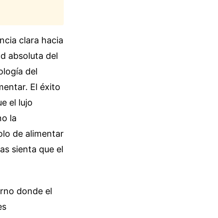
ncia clara hacia
ad absoluta del
ología del
entar. El éxito
 el lujo
o la
olo de alimentar
as sienta que el
orno donde el
es