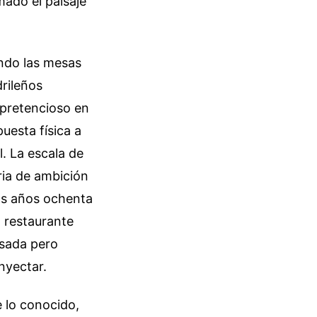
mado el paisaje
ando las mesas
rileños
pretencioso en
puesta física a
. La escala de
ria de ambición
os años ochenta
l restaurante
asada pero
nyectar.
e lo conocido,