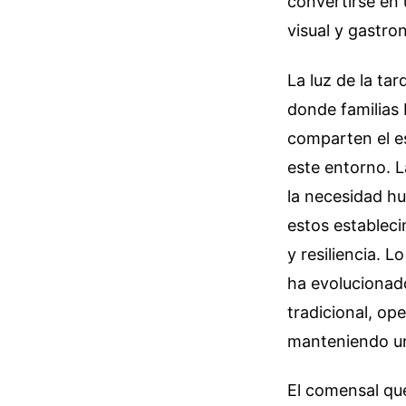
convertirse en 
visual y gastro
La luz de la ta
donde familias 
comparten el e
este entorno. La
la necesidad hu
estos estableci
y resiliencia.
ha evolucionado
tradicional, op
manteniendo un 
El comensal que