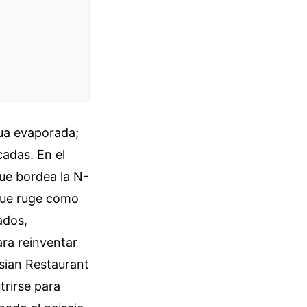
ua evaporada;
cadas. En el
que bordea la N-
que ruge como
ados,
ra reinventar
Asian Restaurant
trirse para