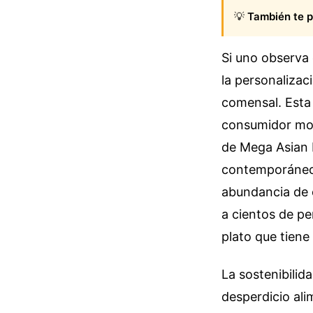
💡
También te p
Si uno observa 
la personalizac
comensal. Esta 
consumidor mode
de Mega Asian R
contemporáneo n
abundancia de o
a cientos de pe
plato que tiene
La sostenibilid
desperdicio ali