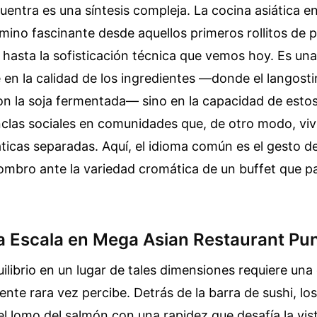
uentra es una síntesis compleja. La cocina asiática 
mino fascinante desde aquellos primeros rollitos de 
hasta la sofisticación técnica que vemos hoy. Es un
 en la calidad de los ingredientes —donde el langosti
on la soja fermentada— sino en la capacidad de esto
clas sociales en comunidades que, de otro modo, vivi
ticas separadas. Aquí, el idioma común es el gesto d
ombro ante la variedad cromática de un buffet que p
 la Escala en Mega Asian Restaurant Pu
ilibrio en un lugar de tales dimensiones requiere una d
liente rara vez percibe. Detrás de la barra de sushi, los
el lomo del salmón con una rapidez que desafía la vis