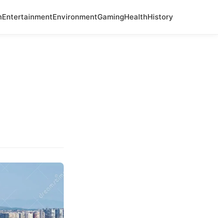
n
Entertainment
Environment
Gaming
Health
History