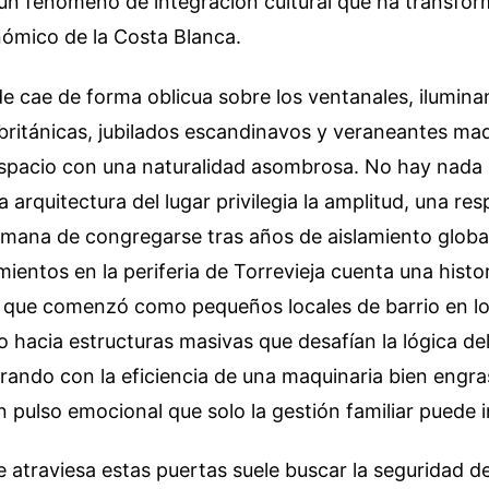
un fenómeno de integración cultural que ha transfor
nómico de la Costa Blanca.
rde cae de forma oblicua sobre los ventanales, ilumin
británicas, jubilados escandinavos y veraneantes mad
spacio con una naturalidad asombrosa. No hay nada 
 arquitectura del lugar privilegia la amplitud, una res
mana de congregarse tras años de aislamiento global
mientos en la periferia de Torrevieja cuenta una histo
 Lo que comenzó como pequeños locales de barrio en l
 hacia estructuras masivas que desafían la lógica de
erando con la eficiencia de una maquinaria bien engr
pulso emocional que solo la gestión familiar puede i
 atraviesa estas puertas suele buscar la seguridad d