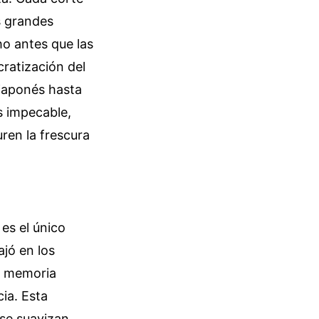
s grandes
o antes que las
cratización del
 japonés hasta
s impecable,
ren la frescura
es el único
ajó en los
a memoria
ia. Esta
 se suavizan