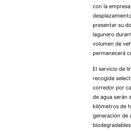
con la empresa 
desplazamiento 
presentar su do
lagunero durant
volumen de vehí
permanecerá cer
El servicio de 
recogida selec
corredor por c
de agua serán s
kilómetros de h
generación de
biodegradables 