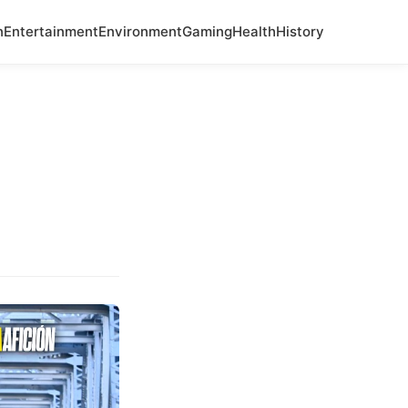
n
Entertainment
Environment
Gaming
Health
History