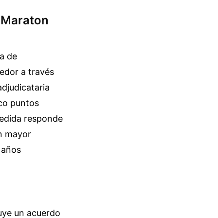
a Maraton
a de
redor a través
adjudicataria
nco puntos
 medida responde
on mayor
n años
luye un acuerdo