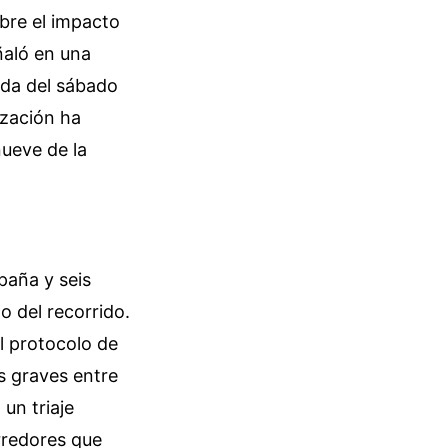
bre el impacto
ñaló en una
ada del sábado
ización ha
nueve de la
paña y seis
o del recorrido.
el protocolo de
s graves entre
un triaje
rredores que