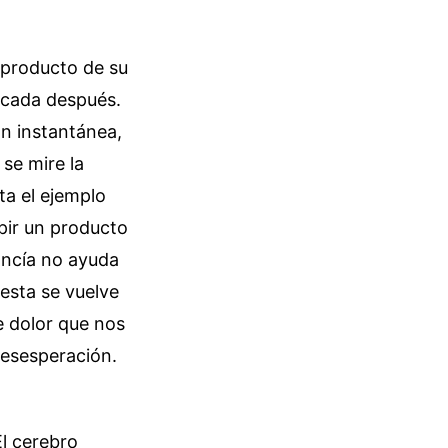
 producto de su
década después.
ón instantánea,
 se mire la
a el ejemplo
pir un producto
ancía no ayuda
esta se vuelve
e dolor que nos
desesperación.
l cerebro