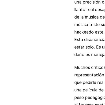
una precisión q
llanto real des
de la música de
música triste 
hackeado este 
Esta disonancia
estar solo. Es 
daño es maneja
Muchos críticos
representación l
que pedirle rea
una película de
peso pedagógico
el fracaso sent