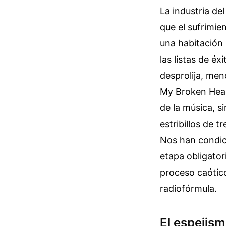
La industria de
que el sufrimie
una habitación 
las listas de é
desprolija, men
My Broken Heart
de la música, 
estribillos de 
Nos han condic
etapa obligator
proceso caótic
radiofórmula.
El espejis