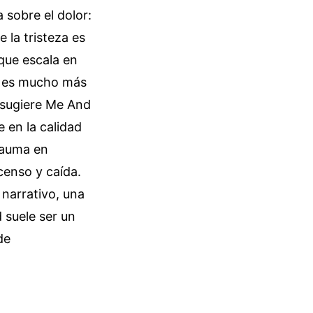
 sobre el dolor:
 la tristeza es
 que escala en
al es mucho más
e sugiere Me And
 en la calidad
rauma en
censo y caída.
narrativo, una
d suele ser un
de