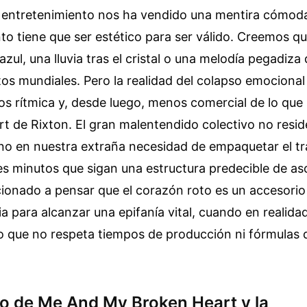
l entretenimiento nos ha vendido una mentira cómoda
nto tiene que ser estético para ser válido. Creemos que
azul, una lluvia tras el cristal o una melodía pegadiza
xitos mundiales. Pero la realidad del colapso emocion
os rítmica y, desde luego, menos comercial de lo qu
 de Rixton. El gran malentendido colectivo no reside
sino en nuestra extraña necesidad de empaquetar el t
tres minutos que sigan una estructura predecible de as
ionado a pensar que el corazón roto es un accesorio 
ia para alcanzar una epifanía vital, cuando en realida
o que no respeta tiempos de producción ni fórmulas 
mo de Me And My Broken Heart y la