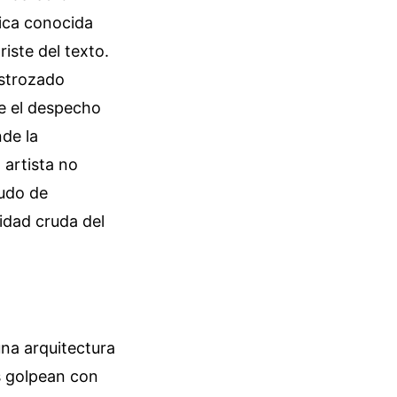
ica conocida
iste del texto.
estrozado
ue el despecho
nde la
 artista no
budo de
tidad cruda del
na arquitectura
s golpean con