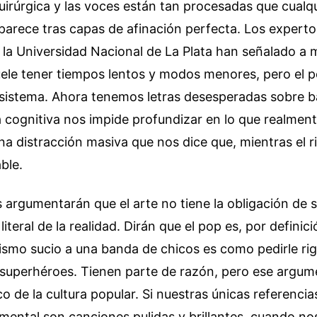
uirúrgica y las voces están tan procesadas que cualqu
aparece tras capas de afinación perfecta. Los experto
 la Universidad Nacional de La Plata han señalado a
suele tener tiempos lentos y modos menores, pero el
sistema. Ahora tenemos letras desesperadas sobre ba
 cognitiva nos impide profundizar en lo que realmente
una distracción masiva que nos dice que, mientras el ri
ble.
 argumentarán que el arte no tiene la obligación de 
iteral de la realidad. Dirán que el pop es, por defini
lismo sucio a una banda de chicos es como pedirle rig
 superhéroes. Tienen parte de razón, pero ese argum
 de la cultura popular. Si nuestras únicas referenci
imental son canciones pulidas y brillantes, cuando n