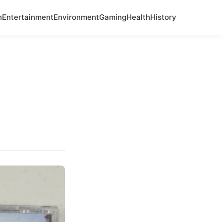
n
Entertainment
Environment
Gaming
Health
History