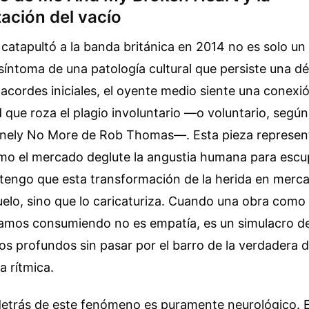
ación del vacío
catapultó a la banda británica en 2014 no es solo un
 síntoma de una patología cultural que persiste una 
 acordes iniciales, el oyente medio siente una conexi
d que roza el plagio involuntario —o voluntario, según
onely No More de Rob Thomas—. Esta pieza represent
mo el mercado deglute la angustia humana para escu
stengo que esta transformación de la herida en merc
uelo, sino que lo caricaturiza. Cuando una obra como 
stamos consumiendo no es empatía, es un simulacro d
os profundos sin pasar por el barro de la verdadera 
a rítmica.
etrás de este fenómeno es puramente neurológico. E