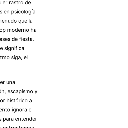
ier rastro de
s en psicología
 menudo que la
 pop moderno ha
ses de fiesta.
 significa
tmo siga, el
ser una
ción, escapismo y
or histórico a
ento ignora el
as para entender
os enfrentamos