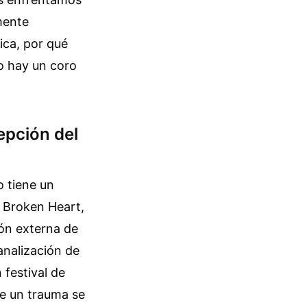
mente
ica, por qué
o hay un coro
epción del
o tiene un
 Broken Heart,
ón externa de
banalización de
 festival de
de un trauma se