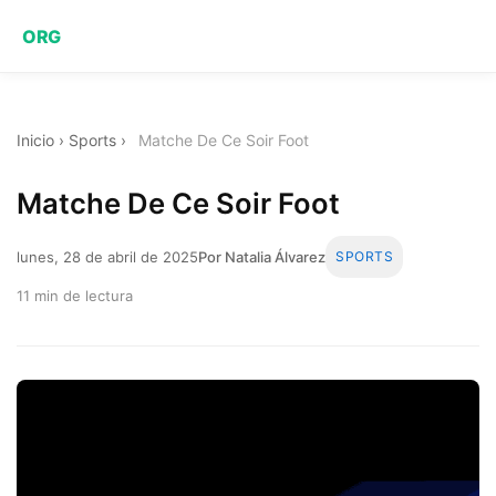
ORG
Inicio
›
Sports
›
Matche De Ce Soir Foot
Matche De Ce Soir Foot
lunes, 28 de abril de 2025
Por Natalia Álvarez
SPORTS
11 min de lectura