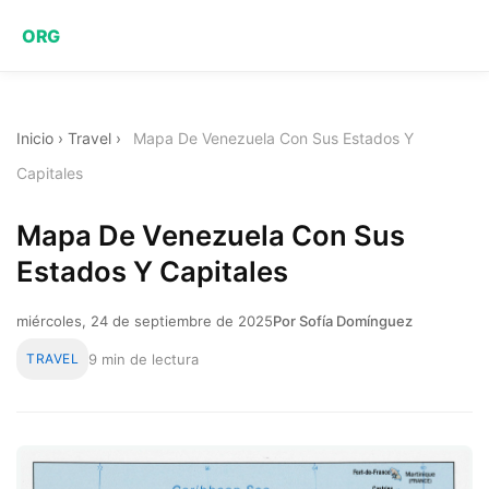
ORG
Inicio
›
Travel
›
Mapa De Venezuela Con Sus Estados Y
Capitales
Mapa De Venezuela Con Sus
Estados Y Capitales
miércoles, 24 de septiembre de 2025
Por Sofía Domínguez
TRAVEL
9 min de lectura