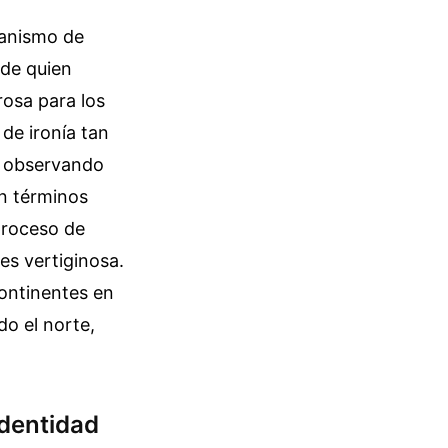
canismo de
 de quien
osa para los
de ironía tan
os observando
n términos
proceso de
es vertiginosa.
ontinentes en
do el norte,
identidad