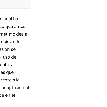
cional ha
 Lo que antes
ernet moldea a
a pieza de
esión se
l uso de
ente la
 es que
rente a la
u adaptación al
de en el