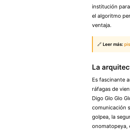
institución par
el algoritmo pe
ventaja.
🔗
Leer más:
pi
La arquite
Es fascinante a
ráfagas de vien
Digo Glo Glo Gl
comunicación si
golpea, la segu
onomatopeya, el