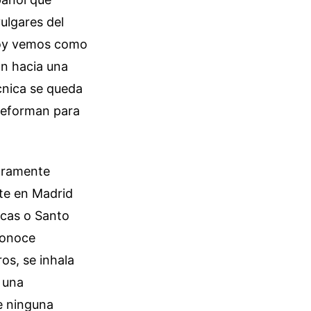
ulgares del
 hoy vemos como
ón hacia una
cnica se queda
 deforman para
laramente
nte en Madrid
acas o Santo
conoce
ros, se inhala
 una
e ninguna