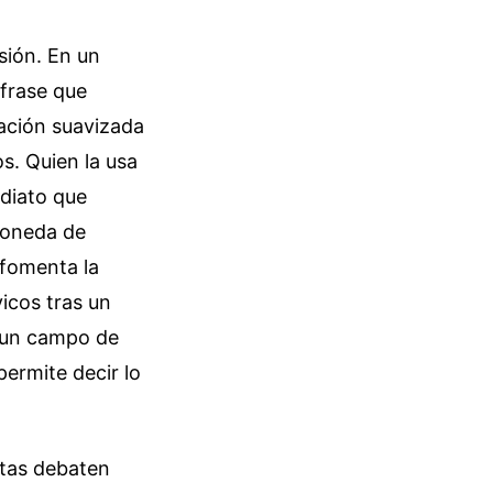
sión. En un
 frase que
tación suavizada
s. Quien la usa
ediato que
 moneda de
 fomenta la
icos tras un
o un campo de
permite decir lo
stas debaten