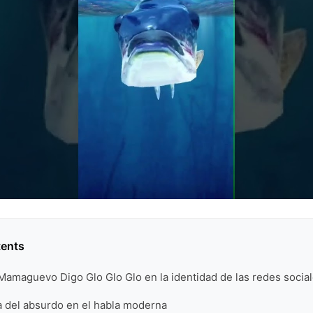
tents
Mamaguevo Digo Glo Glo Glo en la identidad de las redes socia
a del absurdo en el habla moderna