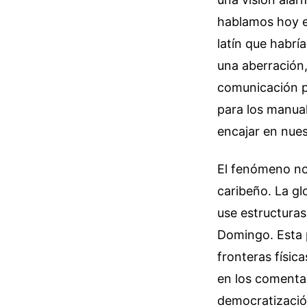
hablamos hoy es
latín que habr
una aberración
comunicación p
para los manual
encajar en nues
El fenómeno no
caribeño. La gl
use estructuras
Domingo. Esta p
fronteras física
en los comentar
democratizació