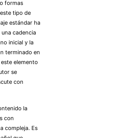
co formas
este tipo de
uaje estándar ha
, una cadencia
o inicial y la
an terminado en
e este elemento
utor se
scute con
ntenido la
as con
a compleja. Es
pañol que