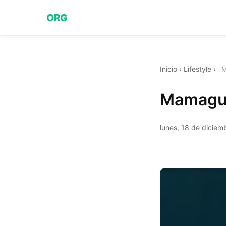
ORG
Inicio
›
Lifestyle
›
M
Mamague
lunes, 18 de dicie