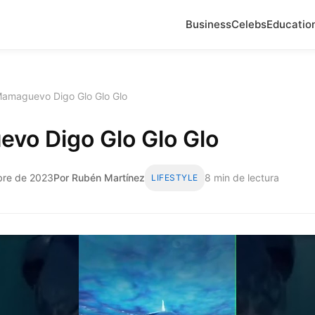
Business
Celebs
Educatio
amaguevo Digo Glo Glo Glo
vo Digo Glo Glo Glo
mbre de 2023
Por Rubén Martínez
8 min de lectura
LIFESTYLE