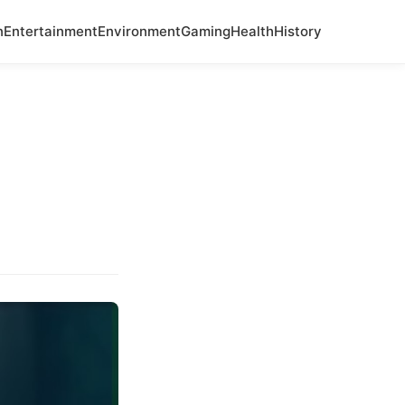
n
Entertainment
Environment
Gaming
Health
History