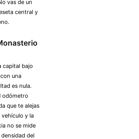
 No vas de un
eseta central y
eno.
 Monasterio
 capital bajo
e con una
tad es nula.
el odómetro
da que te alejas
 vehículo y la
cia no se mide
 densidad del