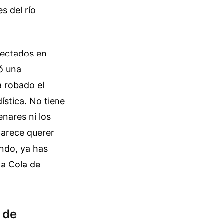
s del río
nyectados en
ó una
a robado el
dística. No tiene
enares ni los
parece querer
ando, ya has
la Cola de
 de