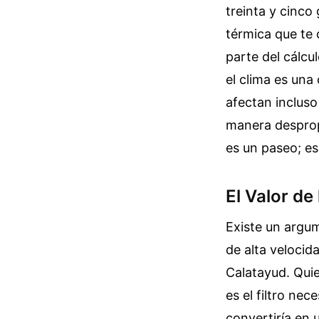
treinta y cinc
térmica que te 
parte del cálcu
el clima es una
afectan inclus
manera desprop
es un paseo; es
El Valor de
Existe un argu
de alta velocid
Calatayud. Quie
es el filtro ne
convertiría en 