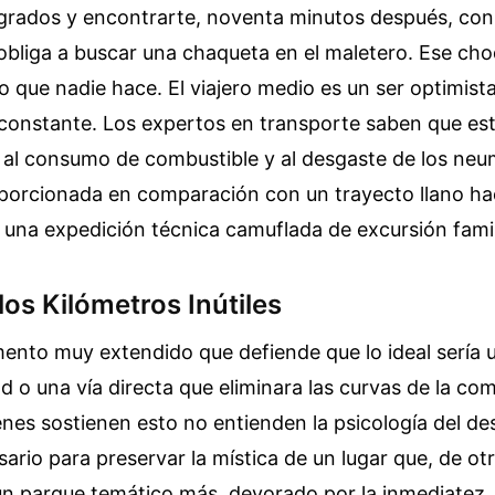
o grados y encontrarte, noventa minutos después, con
obliga a buscar una chaqueta en el maletero. Ese ch
lo que nadie hace. El viajero medio es un ser optimist
 constante. Los expertos en transporte saben que es
o al consumo de combustible y al desgaste de los neu
orcionada en comparación con un trayecto llano hac
 una expedición técnica camuflada de excursión famil
 los Kilómetros Inútiles
mento muy extendido que defiende que lo ideal sería
ad o una vía directa que eliminara las curvas de la co
nes sostienen esto no entienden la psicología del dest
cesario para preservar la mística de un lugar que, de o
un parque temático más, devorado por la inmediatez. 