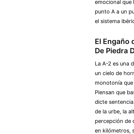
emocional que l
punto A a un pu
el sistema ibér
El Engaño d
De Piedra D
La A-2 es una d
un cielo de hor
monotonía que i
Piensan que bas
dicte sentencia
de la urbe, la a
percepción de 
en kilómetros, 