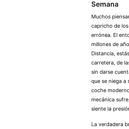
Semana
Muchos piensan 
capricho de los
errónea. El ent
millones de añ
Distancia, está
carretera, de la
sin darse cuent
que se niega a 
coche moderno s
mecánica sufre,
siente la presió
La verdadera br