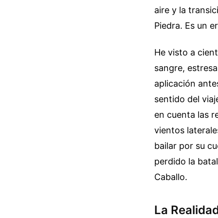
aire y la trans
Piedra. Es un e
He visto a cien
sangre, estresa
aplicación ante
sentido del viaj
en cuenta las r
vientos lateral
bailar por su c
perdido la bata
Caballo.
La Realidad