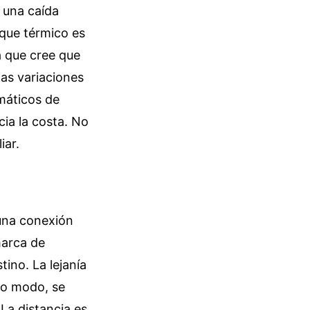
 una caída
oque térmico es
a que cree que
tas variaciones
máticos de
ia la costa. No
iar.
 una conexión
marca de
ino. La lejanía
tro modo, se
La distancia es