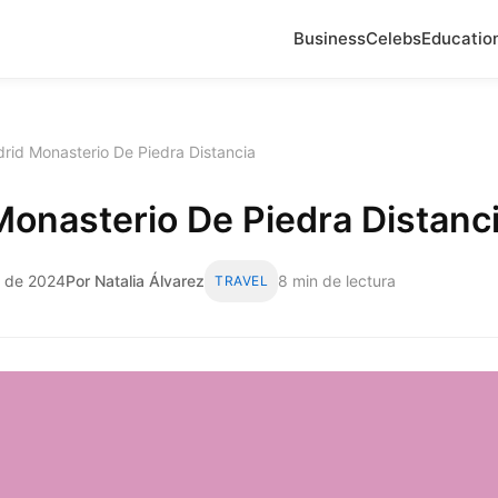
Business
Celebs
Educatio
rid Monasterio De Piedra Distancia
onasterio De Piedra Distanc
o de 2024
Por Natalia Álvarez
8 min de lectura
TRAVEL