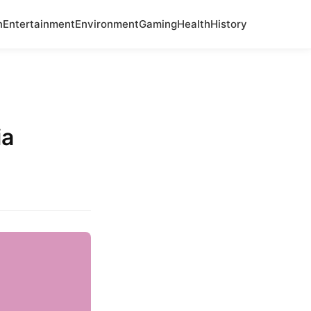
n
Entertainment
Environment
Gaming
Health
History
ia