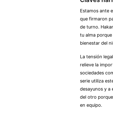
Estamos ante el
que firmaron par
de turno. Haka
tu alma porque
bienestar del n
La tensión legal
relieve la impo
sociedades como
serie utiliza es
desayunos y a 
del otro porqu
en equipo.