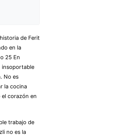
istoria de Ferit
ndo en la
lo 25 En
 insoportable
a. No es
r la cocina
 el corazón en
le trabajo de
i no es la