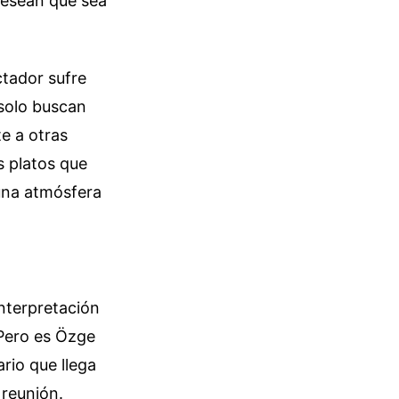
desean que sea
ctador sufre
solo buscan
te a otras
s platos que
 una atmósfera
interpretación
 Pero es Özge
ario que llega
 reunión.