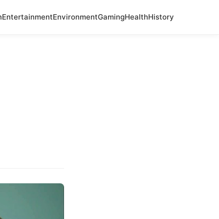
n
Entertainment
Environment
Gaming
Health
History