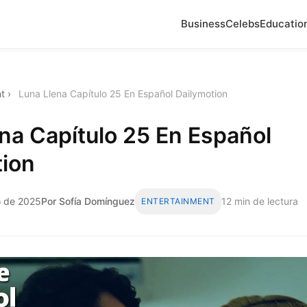
Business
Celebs
Educatio
t
›
Luna Llena Capítulo 25 En Español Dailymotion
na Capítulo 25 En Español
tion
o de 2025
Por Sofía Domínguez
12 min de lectura
ENTERTAINMENT