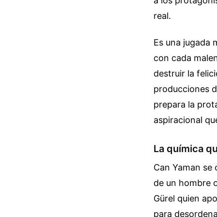
a los protagoni
real.
Es una jugada m
con cada malen
destruir la feli
producciones d
prepara la prot
aspiracional qu
La química qu
Can Yaman se co
de un hombre ob
Gürel quien apor
para desordenar