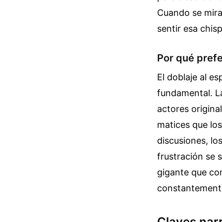
Cuando se miran
sentir esa chisp
Por qué prefe
El doblaje al e
fundamental. L
actores origina
matices que los
discusiones, lo
frustración se
gigante que co
constantement
Claves narr