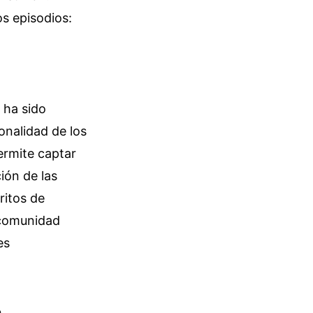
os episodios:
 ha sido
onalidad de los
ermite captar
ión de las
ritos de
 comunidad
es
a