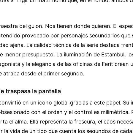
stas a fingir un matrimonio que, en el fondo, ambos 
aestra del guion. Nos tienen donde quieren. El espe
tendido provocado por personajes secundarios que 
cidad ajena. La calidad técnica de la serie destaca fren
e menor presupuesto. La iluminación de Estambul, lo
agonista y la elegancia de las oficinas de Ferit crean
e atrapa desde el primer segundo.
e traspasa la pantalla
nvirtió en un icono global gracias a este papel. Su 
sesionado con el orden y el control es milimétrica.
ta el alma. Ella representa la frescura, el caos neces
 la vida de un tipo que cuenta los segundos de cada