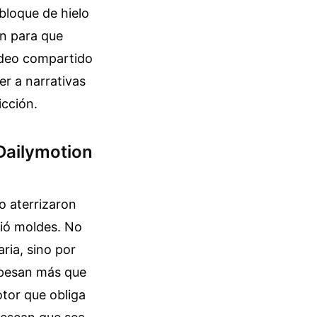
 bloque de hielo
ón para que
vídeo compartido
er a narrativas
icción.
Dailymotion
o aterrizaron
pió moldes. No
ria, sino por
s pesan más que
otor que obliga