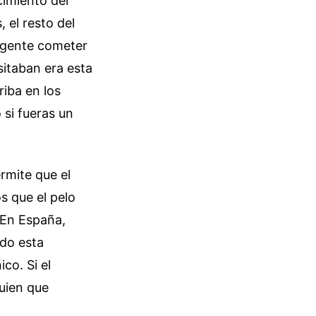
cimiento del
 el resto del
a gente cometer
itaban era esta
riba en los
 si fueras un
ermite que el
s que el pelo
. En España,
do esta
co. Si el
guien que