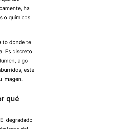
ricamente, ha
es o químicos
 alto donde te
a. Es discreto.
olumen, algo
aburridos, este
tu imagen.
or qué
. El degradado