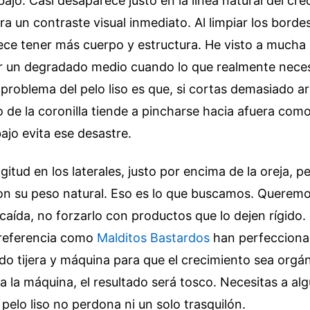
jo. Casi desaparece justo en la línea natural del cre
a un contraste visual inmediato. Al limpiar los bordes,
rece tener más cuerpo y estructura. He visto a much
dir un degradado medio cuando lo que realmente neces
l problema del pelo liso es que, si cortas demasiado ar
lo de la coronilla tiende a pincharse hacia afuera como
 bajo evita ese desastre.
itud en los laterales, justo por encima de la oreja, p
on su peso natural. Eso es lo que buscamos. Queremo
 caída, no forzarlo con productos que lo dejen rígido
 referencia como
Malditos Bastardos
han perfecciona
do tijera y máquina para que el crecimiento sea orgáni
a la máquina, el resultado será tosco. Necesitas a al
 pelo liso no perdona ni un solo trasquilón.