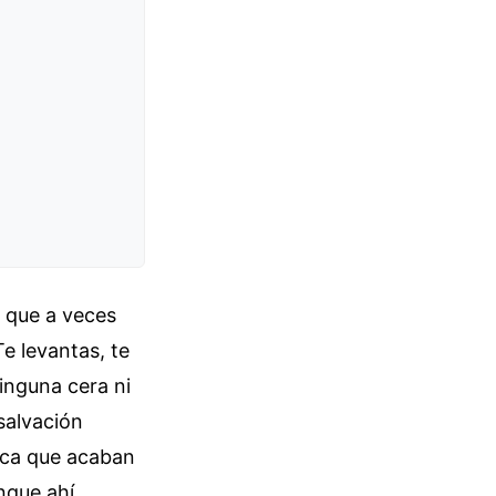
o que a veces
e levantas, te
inguna cera ni
salvación
ezca que acaban
nque ahí