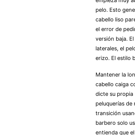
empieza muy aba
pelo. Esto gener
cabello liso pa
el error de pe
versión baja. E
laterales, el pe
erizo. El estilo
Mantener la long
cabello caiga c
dicte su propia
peluquerías de
transición usan
barbero solo us
entienda que el