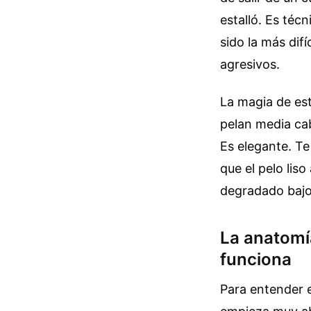
estalló. Es téc
sido la más dif
agresivos.
La magia de este
pelan media cab
Es elegante. Te
que el pelo lis
degradado bajo 
La anatomí
funciona
Para entender e