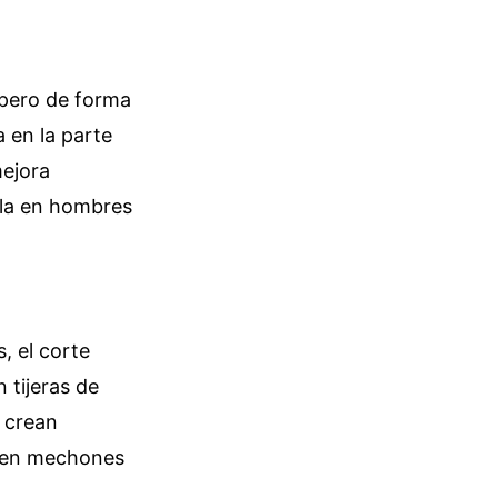
, pero de forma
 en la parte
mejora
lla en hombres
, el corte
 tijeras de
e crean
e en mechones