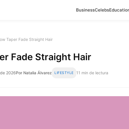
Business
Celebs
Educatio
ow Taper Fade Straight Hair
r Fade Straight Hair
 de 2026
Por Natalia Álvarez
11 min de lectura
LIFESTYLE