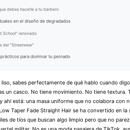
que debes hacerle a tu barbero
tuales en el diseño de degradados
Old School" renovado
ia del "Streetwear"
prácticos para dominar tu peinado
lo liso, sabes perfectamente de qué hablo cuando dig
as un casco. No tiene movimiento. No tiene textura. T
 y ahí está: una masa uniforme que no colabora con n
l Low Taper Fade Straight Hair se ha convertido en la 
iles de tíos que buscan algo limpio pero que no par
cuartel militar. No es una moda pasajera de TikTok, au