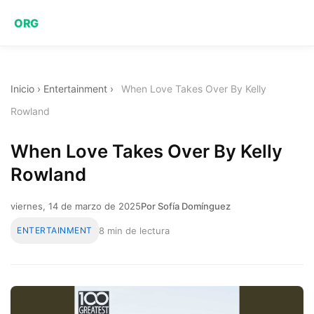
ORG
Inicio
›
Entertainment
›
When Love Takes Over By Kelly
Rowland
When Love Takes Over By Kelly
Rowland
viernes, 14 de marzo de 2025
Por Sofía Domínguez
ENTERTAINMENT
8 min de lectura