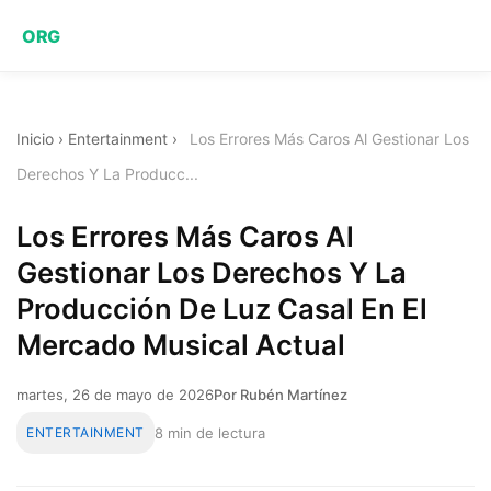
ORG
Inicio
›
Entertainment
›
Los Errores Más Caros Al Gestionar Los
Derechos Y La Producc...
Los Errores Más Caros Al
Gestionar Los Derechos Y La
Producción De Luz Casal En El
Mercado Musical Actual
martes, 26 de mayo de 2026
Por Rubén Martínez
ENTERTAINMENT
8 min de lectura