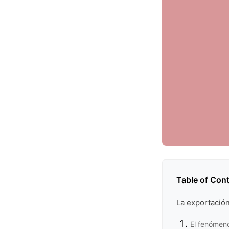
Table of Con
La exportació
El fenómen