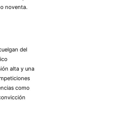
to noventa.
cuelgan del
ico
ión alta y una
ompeticiones
tencias como
 convicción