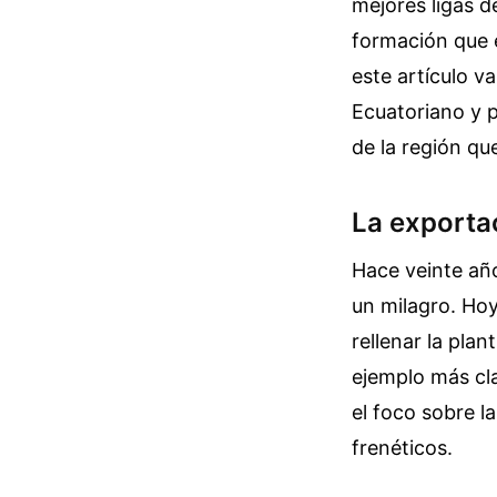
mejores ligas d
formación que 
este artículo 
Ecuatoriano y p
de la región qu
La exporta
Hace veinte año
un milagro. Ho
rellenar la pla
ejemplo más cla
el foco sobre l
frenéticos.