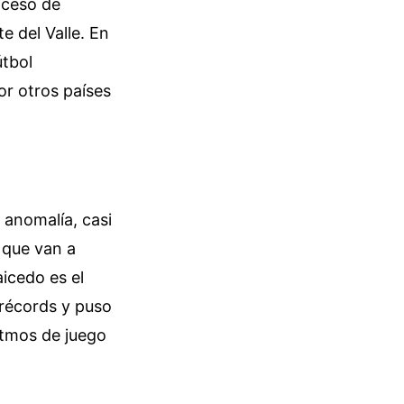
oceso de
 del Valle. En
útbol
or otros países
 anomalía, casi
 que van a
aicedo es el
 récords y puso
ritmos de juego