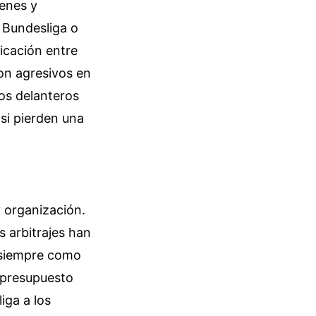
venes y
 Bundesliga o
nicación entre
on agresivos en
los delanteros
si pierden una
y organización.
s arbitrajes han
e siempre como
 presupuesto
iga a los