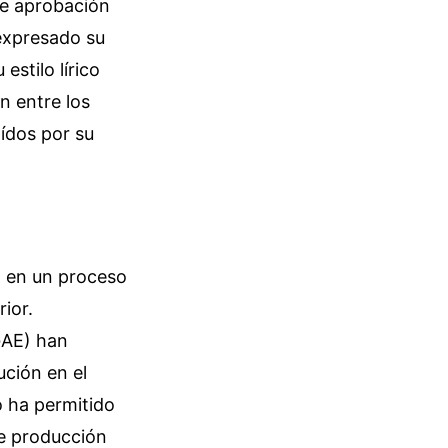
de aprobación
 expresado su
stilo lírico
n entre los
aídos por su
a en un proceso
ior.
GAE) han
ción en el
 ha permitido
e producción