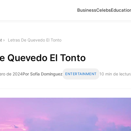
Business
Celebs
Educatio
t
›
Letras De Quevedo El Tonto
e Quevedo El Tonto
nero de 2024
Por Sofía Domínguez
10 min de lectur
ENTERTAINMENT