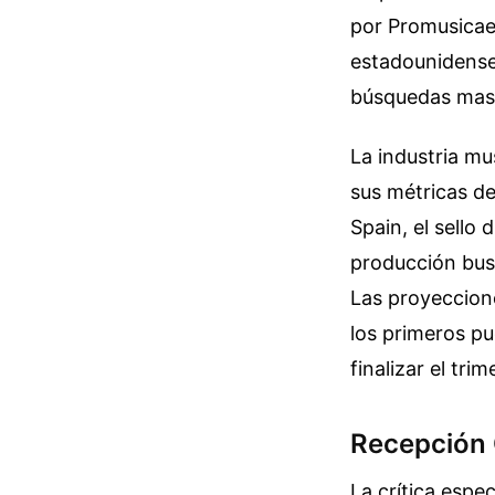
por Promusicae.
estadounidense
búsquedas masi
La industria mu
sus métricas d
Spain, el sello 
producción busc
Las proyeccione
los primeros pu
finalizar el trim
Recepción C
La crítica espe