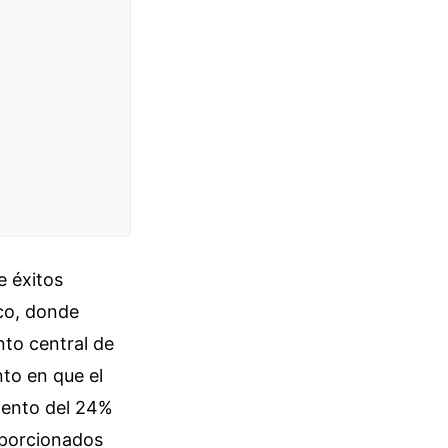
e éxitos
ico, donde
to central de
to en que el
iento del 24%
oporcionados