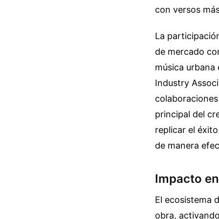
con versos más
La participació
de mercado com
música urbana 
Industry Assoc
colaboraciones 
principal del c
replicar el éxi
de manera efec
Impacto en
El ecosistema d
obra, activand