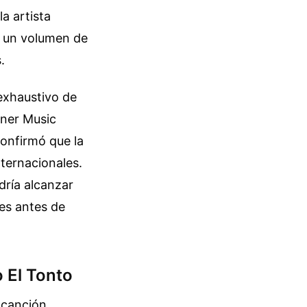
a artista
o un volumen de
.
exhaustivo de
rner Music
confirmó que la
nternacionales.
dría alcanzar
ses antes de
 El Tonto
 canción,