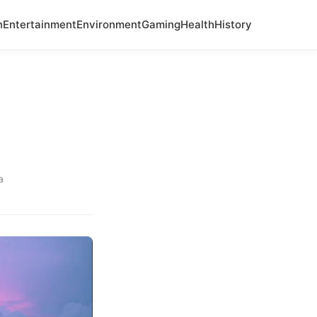
n
Entertainment
Environment
Gaming
Health
History
a