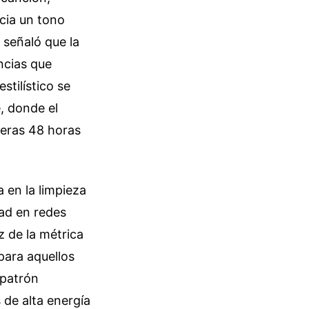
acia un tono
 señaló que la
ncias que
tilístico se
, donde el
imeras 48 horas
 en la limpieza
dad en redes
z de la métrica
 para aquellos
 patrón
 de alta energía