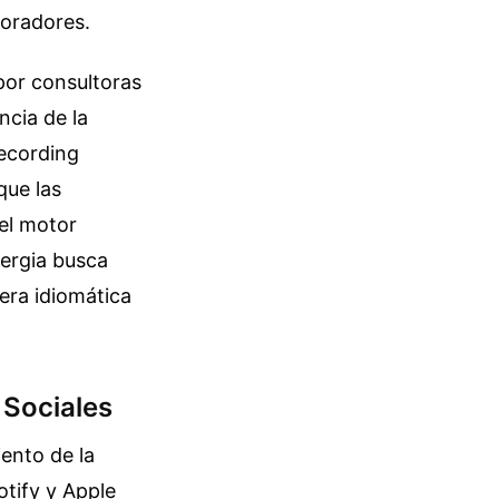
boradores.
 por consultoras
ncia de la
Recording
que las
 el motor
nergia busca
rera idiomática
 Sociales
ento de la
tify y Apple