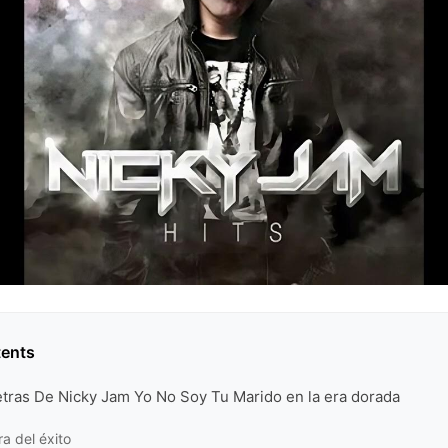
tents
etras De Nicky Jam Yo No Soy Tu Marido en la era dorada
ra del éxito