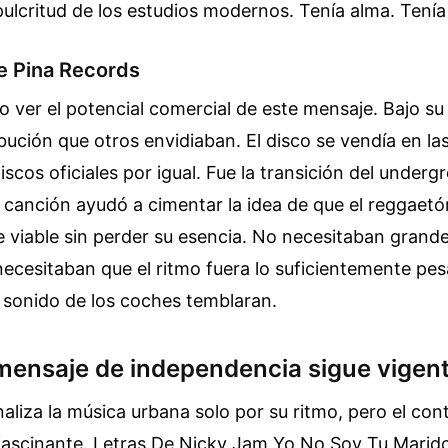
 pulcritud de los estudios modernos. Tenía alma. Tenía 
e Pina Records
 ver el potencial comercial de este mensaje. Bajo su se
ibución que otros envidiaban. El disco se vendía en la
iscos oficiales por igual. Fue la transición del underg
canción ayudó a cimentar la idea de que el reggaetó
 viable sin perder su esencia. No necesitaban grand
necesitaban que el ritmo fuera lo suficientemente pe
 sonido de los coches temblaran.
 mensaje de independencia sigue vigen
liza la música urbana solo por su ritmo, pero el con
 fascinante. Letras De Nicky Jam Yo No Soy Tu Marido