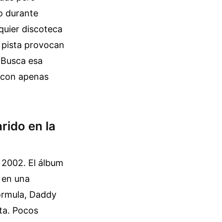
o durante
quier discoteca
 pista provocan
. Busca esa
a con apenas
rido en la
o 2002. El álbum
 en una
órmula, Daddy
sta. Pocos