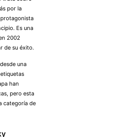
ás por la
l protagonista
cipio. Es una
 en 2002
r de su éxito.
 desde una
 etiquetas
tapa han
cas, pero esta
a categoría de
ky