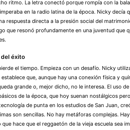
ho ritmo. La letra conectó porque rompía con la bal
 imperaba en la radio latina de la época. Nicky decía 
na respuesta directa a la presión social del matrimoni
lgo que resonó profundamente en una juventud que que
es.
 del éxito
ierde el tiempo. Empieza con un desafío. Nicky utiliz
establece que, aunque hay una conexión física y quími
queda grande o, mejor dicho, no le interesa. El uso de
básicos de la época, que hoy suenan nostálgicos per
tecnología de punta en los estudios de San Juan, cr
rimas son sencillas. No hay metáforas complejas. Ha
lo que hace que el reggaetón de la vieja escuela sea i