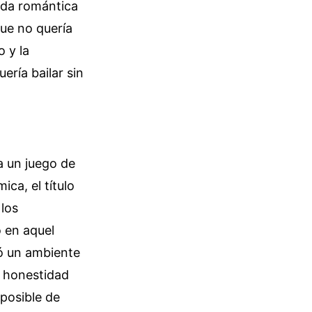
ada romántica
que no quería
o y la
ría bailar sin
a un juego de
ca, el título
 los
o en aquel
eó un ambiente
y honestidad
mposible de