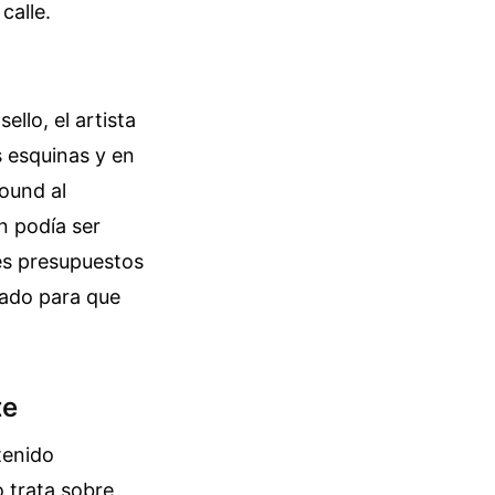
calle.
llo, el artista
s esquinas y en
round al
n podía ser
es presupuestos
sado para que
te
tenido
 trata sobre