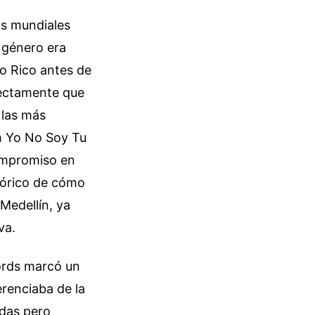
os mundiales
 género era
to Rico antes de
rfectamente que
 las más
m Yo No Soy Tu
compromiso en
stórico de cómo
Medellín, ya
va.
ords marcó un
erenciaba de la
idas pero