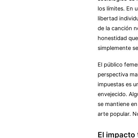
los límites. En
libertad indivi
de la canción n
honestidad que
simplemente se 
El público fem
perspectiva mas
impuestas es un
envejecido. Alg
se mantiene en 
arte popular. N
El impacto 