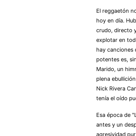
El reggaetón no
hoy en día. Hub
crudo, directo 
explotar en tod
hay canciones 
potentes es, s
Marido, un himn
plena ebullició
Nick Rivera Cam
tenía el oído p
Esa época de "
antes y un desp
agresividad pur