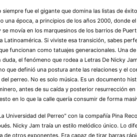
 siempre fue el gigante que domina las listas de éxit
o una época, a principios de los años 2000, donde el
y se movía en los marquesinos de los barrios de Puer
a Latinoamérica. Si viviste esa transición, sabes pe
que funcionan como tatuajes generacionales. Una de
in duda, el fenómeno que rodea a Letras De Nicky Ja
o que definió una postura ante las relaciones y el 
n del perreo. No es solo música. Es un documento hi
inero, antes de su caída y posterior resurrección en 
uesto en lo que la calle quería consumir de forma masi
La Universidad del Perreo" con la compañía Pina Rec
ués. Nicky Jam traía un estilo melódico único. Lo dif
a de otros exponentes. Era capaz de tirar barras ráp