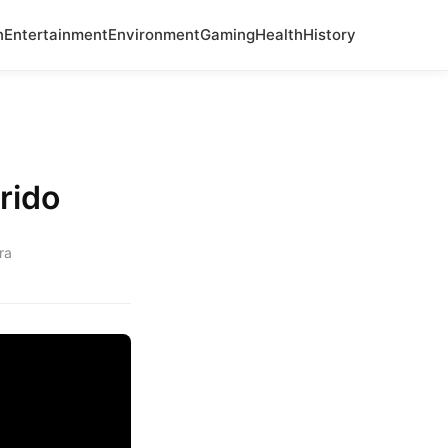
n
Entertainment
Environment
Gaming
Health
History
rido
ra