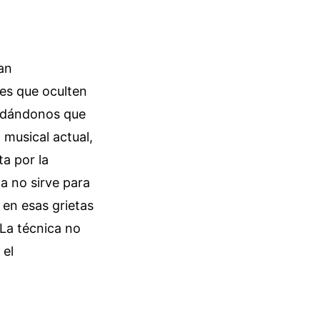
an
es que oculten
ordándonos que
a musical actual,
a por la
a no sirve para
s en esas grietas
 La técnica no
 el