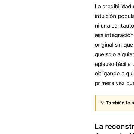
La credibilida
intuición popul
ni una cantauto
esa integración
original sin que
que solo alguie
aplauso fácil a
obligando a qui
primera vez qu
💡
También te p
La reconst