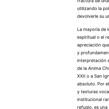
fractura de un
utilizando la po
devolverle su u
La mayoría de l
espiritual o el
apreciación que
y profundament
interpretación 
de la
Anima Chr
XXII o a San Ig
absoluto. Por e
y texturas voca
institucional r
refugio, es una