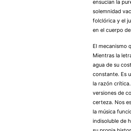
ensucian la pur
solemnidad vacía
folclórica y el
en el cuerpo de
El mecanismo qu
Mientras la let
agua de su cos
constante. Es u
la razón crítica
versiones de co
certeza. Nos es
la música func
indisoluble de 
su propia histor