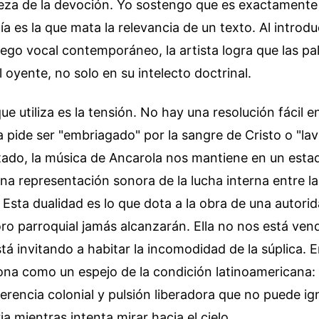
eza de la devoción. Yo sostengo que es exactamente 
 es la que mata la relevancia de un texto. Al introduc
 juego vocal contemporáneo, la artista logra que las p
l oyente, no solo en su intelecto doctrinal.
e utiliza es la tensión. No hay una resolución fácil e
ra pide ser "embriagado" por la sangre de Cristo o "la
tado, la música de Ancarola nos mantiene en un estad
na representación sonora de la lucha interna entre l
. Esta dualidad es lo que dota a la obra de una autori
ro parroquial jamás alcanzarán. Ella no nos está ve
tá invitando a habitar la incomodidad de la súplica. E
iona como un espejo de la condición latinoamericana:
herencia colonial y pulsión liberadora que no puede ig
ia mientras intenta mirar hacia el cielo.