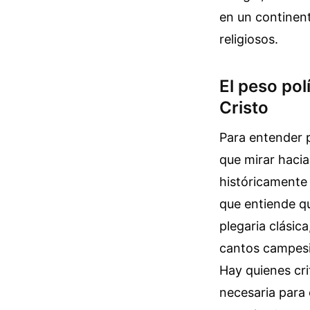
en un continent
religiosos.
El peso pol
Cristo
Para entender p
que mirar hacia
históricamente
que entiende qu
plegaria clásic
cantos campesin
Hay quienes cr
necesaria para e