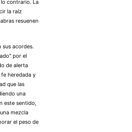
lo contrario. La
ir la raíz
alabras resuenen
n sus acordes.
vado" por el
o de alerta
a fe heredada y
dad que las
ndiendo una
n este sentido,
 una mezcla
norar el peso de