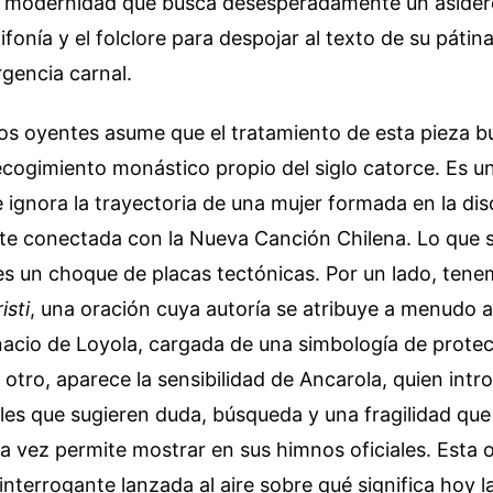
a modernidad que busca desesperadamente un asidero
lifonía y el folclore para despojar al texto de su páti
rgencia carnal.
os oyentes asume que el tratamiento de esta pieza b
 recogimiento monástico propio del siglo catorce. Es u
 ignora la trayectoria de una mujer formada en la disc
e conectada con la Nueva Canción Chilena. Lo que 
es un choque de placas tectónicas. Por un lado, tenem
isti
, una oración cuya autoría se atribuye a menudo 
nacio de Loyola, cargada de una simbología de protec
l otro, aparece la sensibilidad de Ancarola, quien int
les que sugieren duda, búsqueda y una fragilidad que l
ara vez permite mostrar en sus himnos oficiales. Esta 
 interrogante lanzada al aire sobre qué significa hoy 