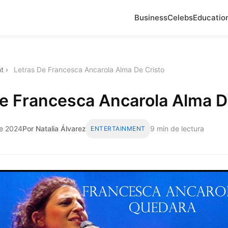
Business
Celebs
Educatio
t
›
Letras De Francesca Ancarola Alma De Cristo
e Francesca Ancarola Alma D
de 2024
Por Natalia Álvarez
9 min de lectura
ENTERTAINMENT