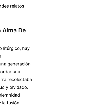
ndes relatos
a Alma De
 litúrgico, hay
o
 una generación
bordar una
arra recolectaba
uo y olvidado.
solemnidad
 la fusión