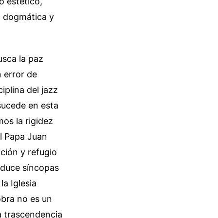
 estético,
na dogmática y
usca la paz
n error de
iplina del jazz
sucede en esta
os la rigidez
al Papa Juan
ción y refugio
roduce síncopas
a Iglesia
obra no es un
la trascendencia