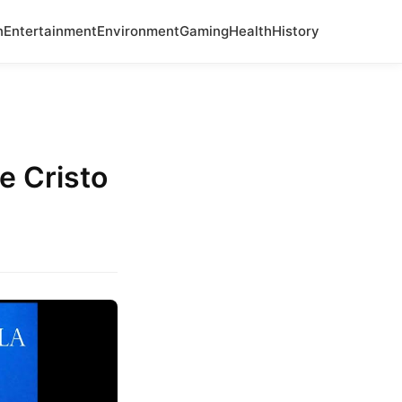
n
Entertainment
Environment
Gaming
Health
History
e Cristo