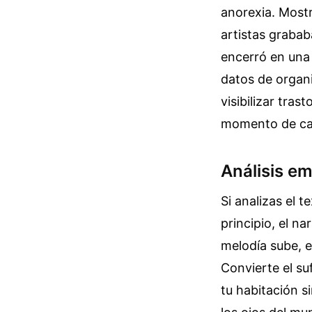
anorexia. Mostr
artistas graba
encerró en una 
datos de organi
visibilizar tra
momento de cam
Análisis em
Si analizas el t
principio, el na
melodía sube, e
Convierte el su
tu habitación s