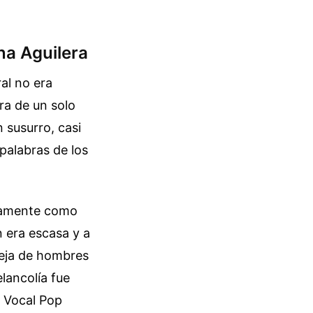
ina Aguilera
al no era
ra de un solo
n susurro, casi
palabras de los
tamente como
 era escasa y a
reja de hombres
lancolía fue
n Vocal Pop