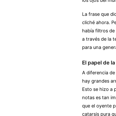
los ojos del m
La frase que d
cliché ahora. P
había filtros de
a través de la 
para una gener
El papel de l
A diferencia de
hay grandes arr
Esto se hizo a p
notas es tan i
que el oyente p
catarsis pura q