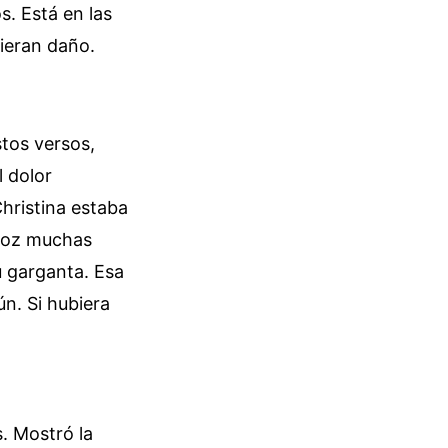
s. Está en las
ieran daño.
stos versos,
l dolor
hristina estaba
 voz muchas
u garganta. Esa
n. Si hubiera
s. Mostró la