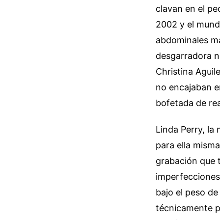
clavan en el pe
2002 y el mundo
abdominales ma
desgarradora no
Christina Aguil
no encajaban en
bofetada de real
Linda Perry, la
para ella misma
grabación que 
imperfecciones
bajo el peso de
técnicamente pe