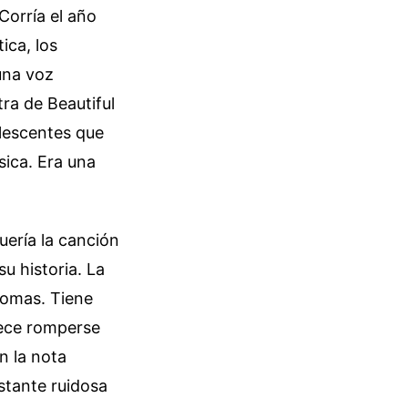
Corría el año
ica, los
una voz
tra de Beautiful
olescentes que
sica. Era una
uería la canción
u historia. La
tomas. Tiene
ece romperse
n la nota
stante ruidosa