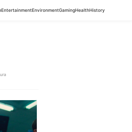
n
Entertainment
Environment
Gaming
Health
History
tura