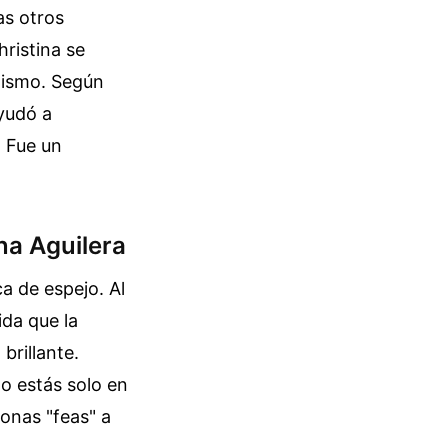
as otros
ristina se
 mismo. Según
ayudó a
. Fue un
ina Aguilera
ca de espejo. Al
ida que la
brillante.
no estás solo en
sonas "feas" a