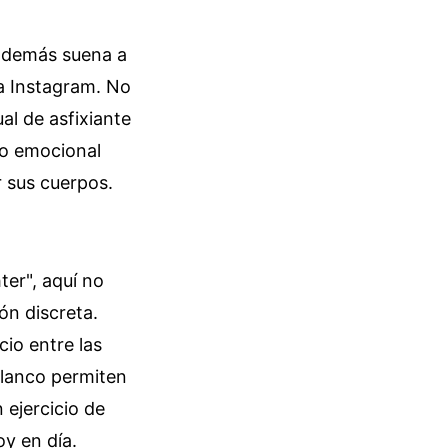
s demás suena a
ía Instagram. No
ual de asfixiante
udo emocional
 sus cuerpos.
ter", aquí no
ón discreta.
cio entre las
blanco permiten
 ejercicio de
oy en día.