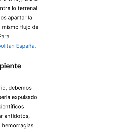
ntre lo terrenal
os apartar la
 mismo flujo de
Para
olitan España
.
rpiente
ario, debemos
berla expulsado
ientíficos
r antídotos,
en hemorragias