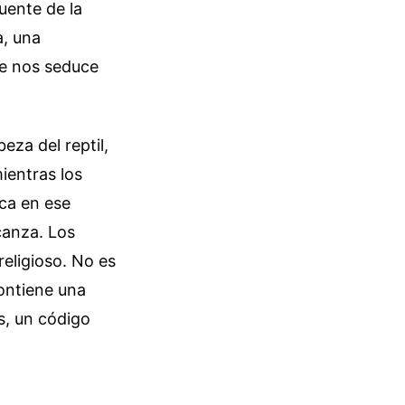
fuente de la
a, una
ue nos seduce
eza del reptil,
ientras los
ica en ese
canza. Los
religioso. No es
ontiene una
s, un código