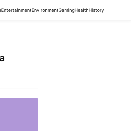
n
Entertainment
Environment
Gaming
Health
History
a