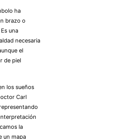
ímbolo ha
un brazo o
 Es una
ialdad necesaria
aunque el
 de piel
 en los sueños
octor Carl
, representando
 interpretación
scamos la
ece un mapa