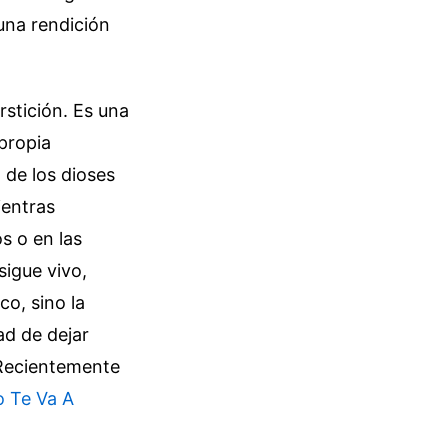
una rendición
stición. Es una
 propia
 de los dioses
ientras
s o en las
sigue vivo,
o, sino la
d de dejar
Recientemente
 Te Va A