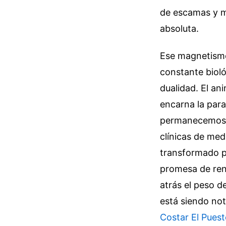
de escamas y m
absoluta.
Ese magnetismo 
constante bioló
dualidad. El an
encarna la para
permanecemos at
clínicas de med
transformado pe
promesa de ren
atrás el peso d
está siendo not
Costar El Pues