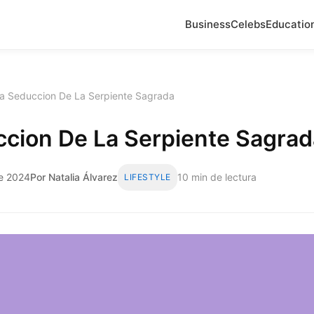
Business
Celebs
Educatio
a Seduccion De La Serpiente Sagrada
ccion De La Serpiente Sagrad
de 2024
Por Natalia Álvarez
10 min de lectura
LIFESTYLE