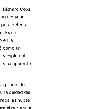
n. Richard Coss,
 estudiar la
 para detectar
n. Es una
o en la
ezó como un
y espiritual.
al y su aparente
s pilares del
 una deidad del
iraba las nubes
ra el rey, era la