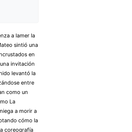
enza a lamer la
ateo sintió una
 incrustados en
 una invitación
nido levantó la
izándose entre
ían como un
como La
niega a morir a
 notando cómo la
na coreografía