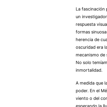
La fascinación 
un investigador
respuesta visu
formas sinuosas
herencia de cua
oscuridad era l
mecanismo de su
No solo temíamo
inmortalidad.
A medida que la
poder. En el Mé
viento o del co
esperando la lluv