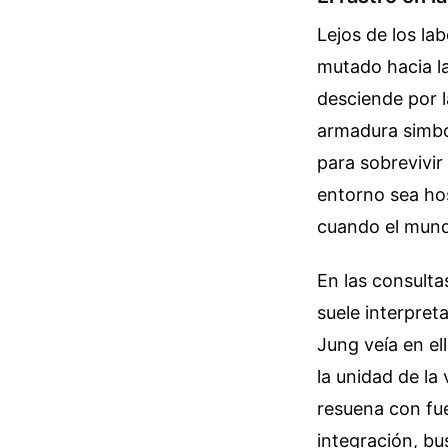
Lejos de los lab
mutado hacia la
desciende por l
armadura simból
para sobrevivir
entorno sea hos
cuando el mund
En las consulta
suele interpret
Jung veía en el
la unidad de la
resuena con fu
integración, bu