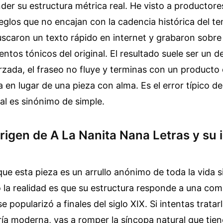
nder su estructura métrica real. He visto a productore
eglos que no encajan con la cadencia histórica del t
scaron un texto rápido en internet y grabaron sobre
entos tónicos del original. El resultado suele ser un d
rzada, el fraseo no fluye y terminas con un producto
a en lugar de una pieza con alma. Es el error típico d
nal es sinónimo de simple.
origen de A La Nanita Nana Letras y su
e esta pieza es un arrullo anónimo de toda la vida 
o la realidad es que su estructura responde a una co
e popularizó a finales del siglo XIX. Si intentas trat
ía moderna, vas a romper la síncopa natural que tiene