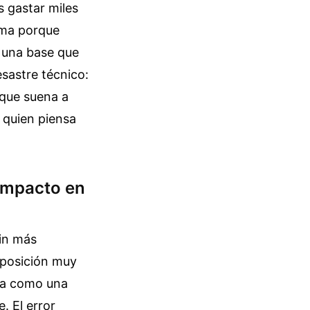
s gastar miles
ema porque
 una base que
esastre técnico:
 que suena a
e quien piensa
 impacto en
sin más
mposición muy
arla como una
. El error