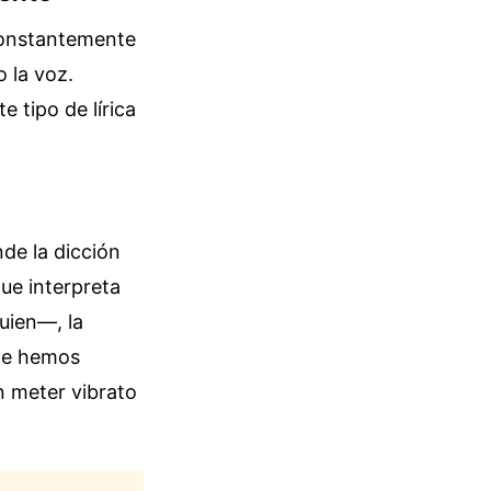
 constantemente
 la voz.
 tipo de lírica
nde la dicción
ue interpreta
uien—, la
nde hemos
n meter vibrato