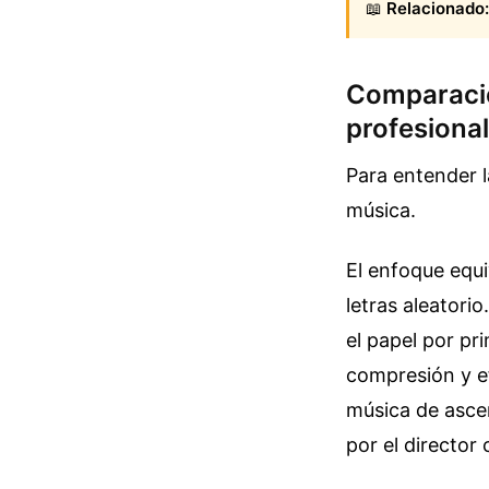
📖
Relacionado:
Comparació
profesional
Para entender l
música.
El enfoque equi
letras aleatori
el papel por p
compresión y e
música de asce
por el director