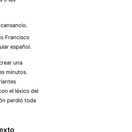
l cansancio.
mo Francisco
ular español.
crear una
es minutos.
riantes
on el léxico del
ión perdió toda
texto