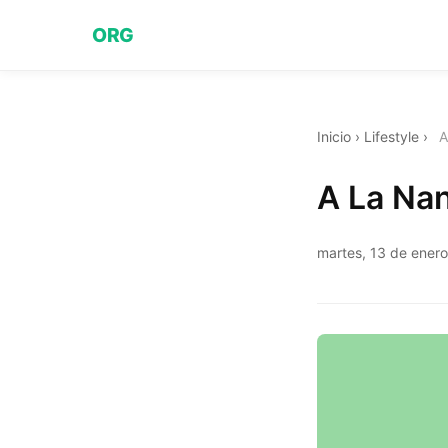
ORG
Inicio
›
Lifestyle
›
A
A La Nan
martes, 13 de ener