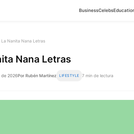
Business
Celebs
Educatio
 La Nanita Nana Letras
ita Nana Letras
o de 2026
Por Rubén Martínez
7 min de lectura
LIFESTYLE