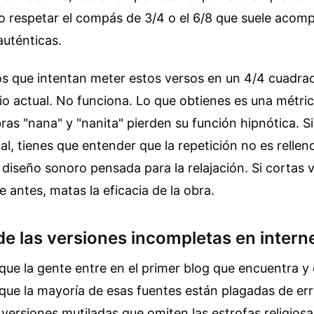
o respetar el compás de 3/4 o el 6/8 que suele acomp
auténticas.
os que intentan meter estos versos en un 4/4 cuadra
dio actual. No funciona. Lo que obtienes es una métri
ras "nana" y "nanita" pierden su función hipnótica. Si
al, tienes que entender que la repetición no es rellen
diseño sonoro pensada para la relajación. Si cortas 
tre antes, matas la eficacia de la obra.
e las versiones incompletas en intern
e la gente entre en el primer blog que encuentra y 
que la mayoría de esas fuentes están plagadas de er
 versiones mutiladas que omiten las estrofas religiosa