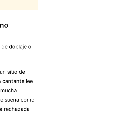
uno
 de doblaje o
un sitio de
a cantante lee
n mucha
que suena como
rá rechazada