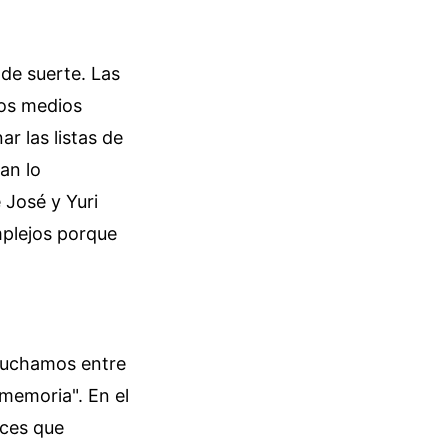
 de suerte. Las
ros medios
r las listas de
an lo
 José y Yuri
mplejos porque
scuchamos entre
 memoria". En el
oces que