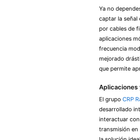
Ya no dependes
captar la señal 
por cables de f
aplicaciones mó
frecuencia modu
mejorado drásti
que permite apr
Aplicaciones 
El grupo
CRP R
desarrollado in
interactuar con
transmisión en 
la solución ide