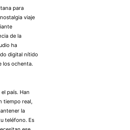
ntana para
nostalgia viaje
iante
cia de la
audio ha
o digital nítido
e los ochenta.
el país. Han
 tiempo real,
mantener la
u teléfono. Es
necesitan ese