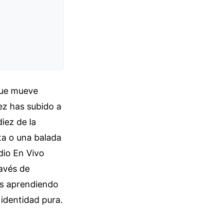
 que mueve
vez has subido a
iez de la
ta o una balada
dio En Vivo
ravés de
os aprendiendo
identidad pura.