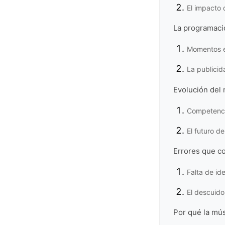
El impacto 
La programació
Momentos es
La publicid
Evolución del 
Competenci
El futuro de
Errores que co
Falta de id
El descuido
Por qué la mús