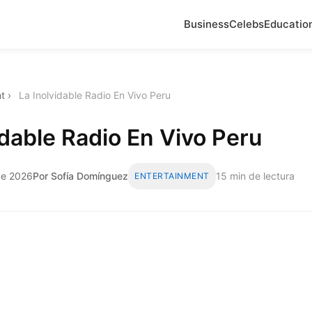
Business
Celebs
Educatio
t
›
La Inolvidable Radio En Vivo Peru
idable Radio En Vivo Peru
de 2026
Por Sofía Domínguez
15 min de lectura
ENTERTAINMENT