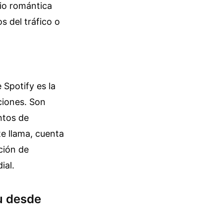
dio romántica
s del tráfico o
 Spotify es la
ciones. Son
ntos de
e llama, cuenta
ción de
ial.
u desde