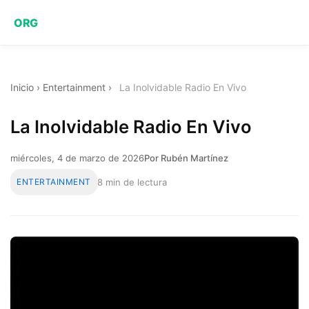
ORG
Inicio
›
Entertainment
›
La Inolvidable Radio En Vivo
La Inolvidable Radio En Vivo
miércoles, 4 de marzo de 2026
Por Rubén Martínez
ENTERTAINMENT
8 min de lectura