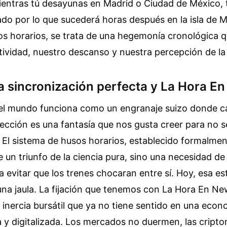
entras tú desayunas en Madrid o Ciudad de México, tu
ado por lo que sucederá horas después en la isla de 
os horarios, se trata de una hegemonía cronológica q
ividad, nuestro descanso y nuestra percepción de la
la sincronización perfecta y La Hora E
 el mundo funciona como un engranaje suizo donde c
fección es una fantasía que nos gusta creer para no s
l sistema de husos horarios, establecido formalment
ue un triunfo de la ciencia pura, sino una necesidad d
ra evitar que los trenes chocaran entre sí. Hoy, esa es
una jaula. La fijación que tenemos con La Hora En N
inercia bursátil que ya no tiene sentido en una econ
a y digitalizada. Los mercados no duermen, las crip