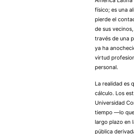
América Latina
físico; es una a
pierde el conta
de sus vecinos, 
través de una 
ya ha anochecid
virtud profesio
personal.
La realidad es 
cálculo. Los es
Universidad Co
tiempo —lo que 
largo plazo en 
pública derivad