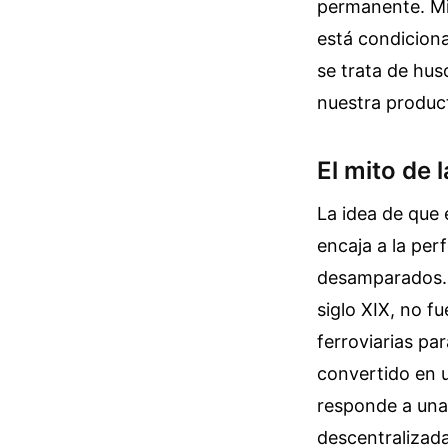
permanente. Mi
está condicion
se trata de hus
nuestra product
El mito de 
La idea de que
encaja a la per
desamparados. E
siglo XIX, no f
ferroviarias pa
convertido en 
responde a una 
descentralizad