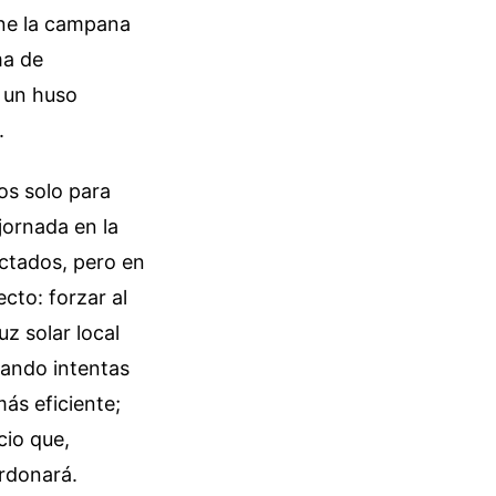
ene la campana
ma de
 un huso
.
os solo para
jornada en la
ctados, pero en
cto: forzar al
z solar local
uando intentas
ás eficiente;
io que,
rdonará.