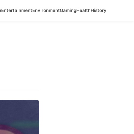
n
Entertainment
Environment
Gaming
Health
History