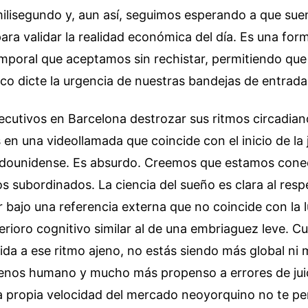
milisegundo y, aun así, seguimos esperando a que su
para validar la realidad económica del día. Es una for
emporal que aceptamos sin rechistar, permitiendo que
ico dicte la urgencia de nuestras bandejas de entrada
jecutivos en Barcelona destrozar sus ritmos circadian
 en una videollamada que coincide con el inicio de la 
adounidense. Es absurdo. Creemos que estamos cone
s subordinados. La ciencia del sueño es clara al respe
 bajo una referencia externa que no coincide con la lu
rioro cognitivo similar al de una embriaguez leve. C
da a ese ritmo ajeno, no estás siendo más global ni m
enos humano y mucho más propenso a errores de juic
la propia velocidad del mercado neoyorquino no te pe