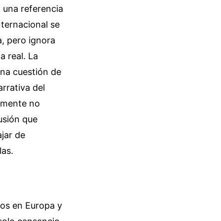
n una referencia
nternacional se
, pero ignora
 real. La
na cuestión de
arrativa del
lemente no
lusión que
jar de
las.
cios en Europa y