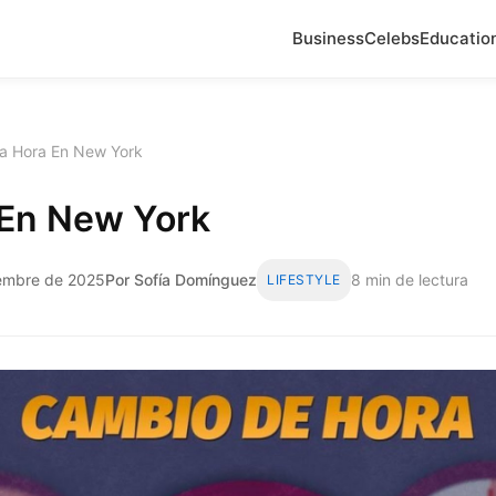
Business
Celebs
Educatio
a Hora En New York
 En New York
iembre de 2025
Por Sofía Domínguez
8 min de lectura
LIFESTYLE