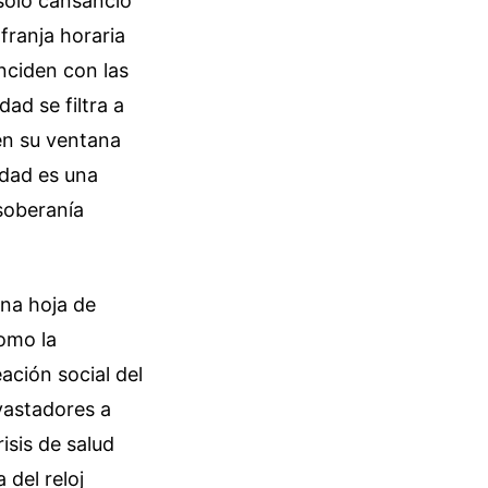
solo cansancio
 franja horaria
nciden con las
ad se filtra a
en su ventana
idad es una
soberanía
una hoja de
como la
ción social del
vastadores a
isis de salud
 del reloj