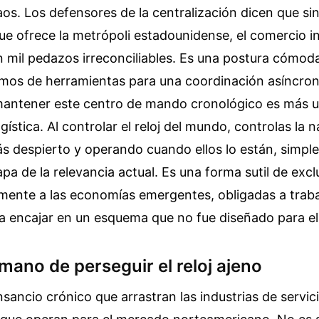
caos. Los defensores de la centralización dicen que si
ue ofrece la metrópoli estadounidense, el comercio i
 mil pedazos irreconciliables. Es una postura cómoda
mos de herramientas para una coordinación asíncrona
 mantener este centro de mando cronológico es más u
ística. Al controlar el reloj del mundo, controlas la n
tás despierto y operando cuando ellos lo están, simp
apa de la relevancia actual. Es una forma sutil de exc
lmente a las economías emergentes, obligadas a traba
 encajar en un esquema que no fue diseñado para el
mano de perseguir el reloj ajeno
nsancio crónico que arrastran las industrias de servi