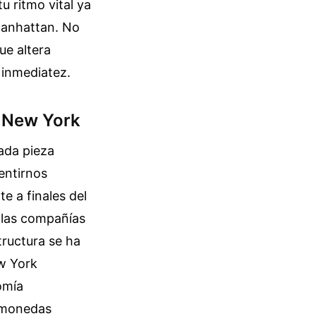
 ritmo vital ya
Manhattan. No
ue altera
 inmediatez.
n New York
ada pieza
entirnos
e a finales del
e las compañías
tructura se ha
ew York
omía
tomonedas