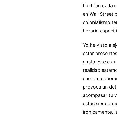
fluctúan cada 
en Wall Street 
colonialismo t
horario específ
Yo he visto a e
estar presentes
costa este est
realidad estamo
cuerpo a operar
provoca un dete
acompasar tu vi
estás siendo m
irónicamente, 