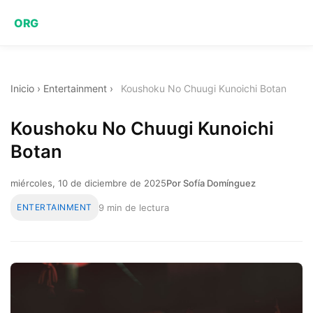
ORG
Inicio
›
Entertainment
›
Koushoku No Chuugi Kunoichi Botan
Koushoku No Chuugi Kunoichi
Botan
miércoles, 10 de diciembre de 2025
Por Sofía Domínguez
ENTERTAINMENT
9 min de lectura