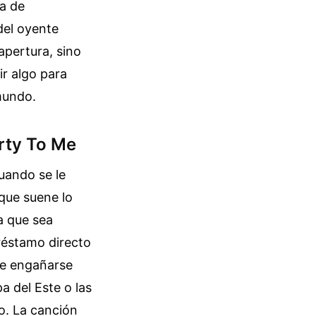
la de
del oyente
apertura, sino
ir algo para
mundo.
irty To Me
uando se le
que suene lo
a que sea
préstamo directo
ue engañarse
 del Este o las
co. La canción