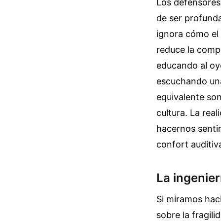
Los defensores 
de ser profund
ignora cómo el
reduce la comp
educando al oye
escuchando una
equivalente son
cultura. La rea
hacernos sentir
confort auditiv
La ingenierí
Si miramos haci
sobre la fragil