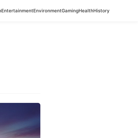
n
Entertainment
Environment
Gaming
Health
History