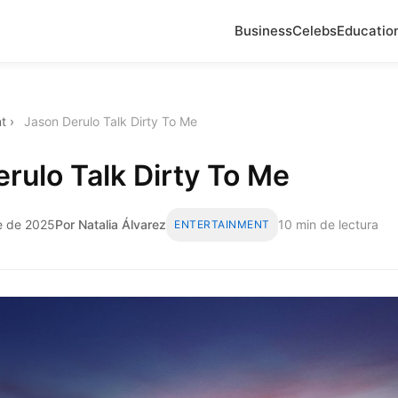
Business
Celebs
Educatio
t
›
Jason Derulo Talk Dirty To Me
rulo Talk Dirty To Me
e de 2025
Por Natalia Álvarez
10 min de lectura
ENTERTAINMENT