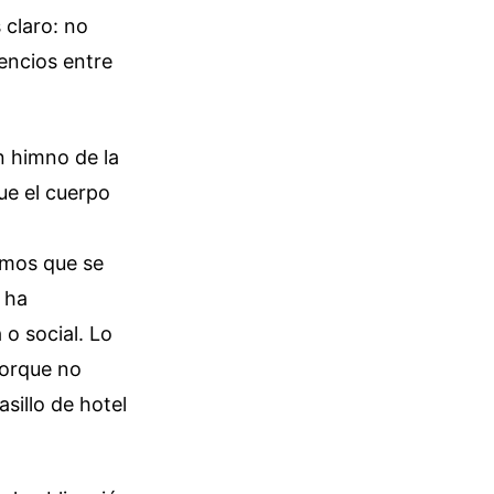
 claro: no
lencios entre
n himno de la
ue el cuerpo
emos que se
 ha
o social. Lo
porque no
sillo de hotel