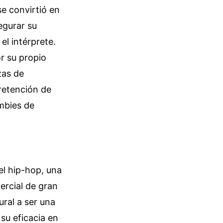
e convirtió en
egurar su
el intérprete.
or su propio
zas de
retención de
ambies de
el hip-hop, una
ercial de gran
ural a ser una
su eficacia en