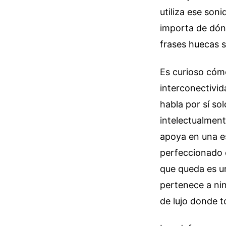
utiliza ese son
importa de dónd
frases huecas s
Es curioso cóm
interconectivid
habla por sí so
intelectualmen
apoya en una e
perfeccionado d
que queda es u
pertenece a nin
de lujo donde t