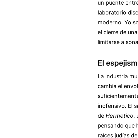
un puente entre
laboratorio dis
moderno. Yo sos
el cierre de un
limitarse a son
El espejism
La industria mu
cambia el envol
suficientemente
inofensivo. El 
de
Hermetico
,
pensando que h
raíces judías d