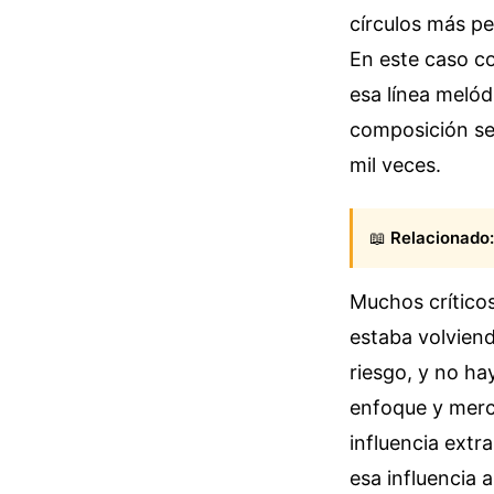
círculos más pe
En este caso co
esa línea meló
composición se
mil veces.
📖
Relacionado:
Muchos críticos
estaba volviend
riesgo, y no ha
enfoque y merca
influencia extr
esa influencia 