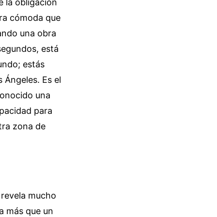
 la obligación
tura cómoda que
ando una obra
segundos, está
undo; estás
 Ángeles. Es el
 conocido una
apacidad para
tra zona de
e revela mucho
era más que un