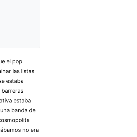
ue el pop
nar las listas
 se estaba
s barreras
ativa estaba
e una banda de
 cosmopolita
chábamos no era