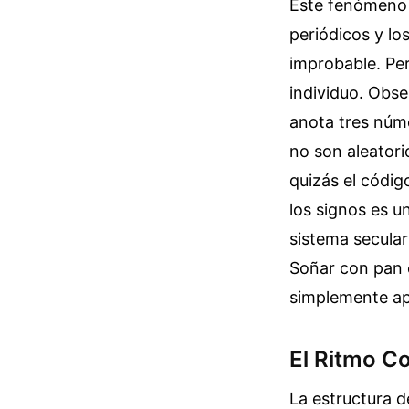
Este fenómeno s
periódicos y lo
improbable. Per
individuo. Obs
anota tres núm
no son aleatori
quizás el código
los signos es u
sistema secular
Soñar con pan 
simplemente apo
El Ritmo Co
La estructura d