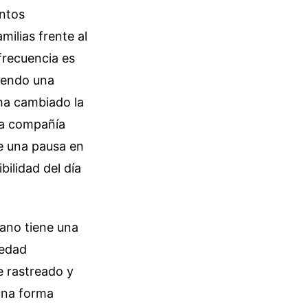
entos
ilias frente al
frecuencia es
ciendo una
ha cambiado la
una compañía
e una pausa en
bilidad del día
ano tiene una
iedad
 rastreado y
 una forma