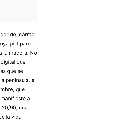
rador de mármol
cuya piel parece
a la madera. No
 digital que
nas que se
a península, el
ombre, que
 manifieste a
o 20/90, una
e la vida