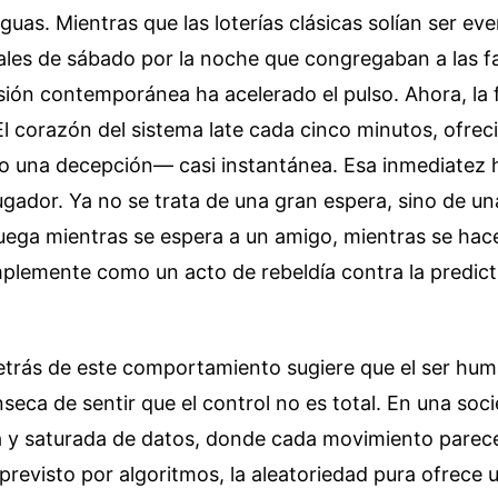
iguas. Mientras que las loterías clásicas solían ser ev
ales de sábado por la noche que congregaban a las fam
ersión contemporánea ha acelerado el pulso. Ahora, la 
 El corazón del sistema late cada cinco minutos, ofre
—o una decepción— casi instantánea. Esa inmediatez 
jugador. Ya no se trata de una gran espera, sino de 
juega mientras se espera a un amigo, mientras se hac
implemente como un acto de rebeldía contra la predicti
detrás de este comportamiento sugiere que el ser hum
nseca de sentir que el control no es total. En una soc
 y saturada de datos, donde cada movimiento parece
previsto por algoritmos, la aleatoriedad pura ofrece