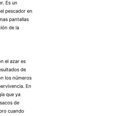
r. Es un
y el pescador en
smas pantallas
ión de la
n el azar es
resultados de
on los números
pervivencia. En
gía que ya
 sacos de
mbro cuando