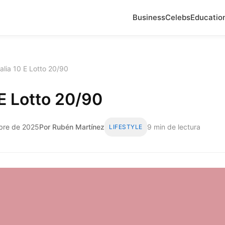
Business
Celebs
Educatio
talia 10 E Lotto 20/90
0 E Lotto 20/90
mbre de 2025
Por Rubén Martínez
9 min de lectura
LIFESTYLE