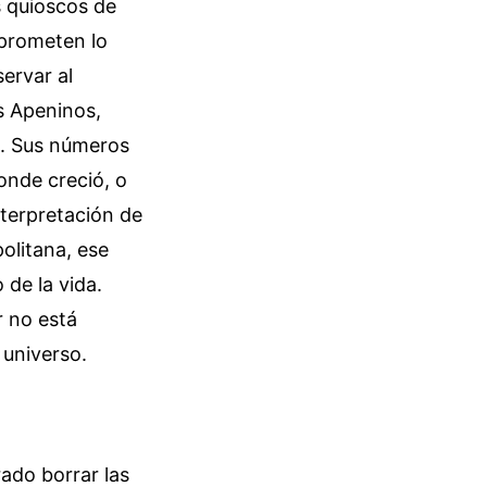
s quioscos de
 prometen lo
ervar al
s Apeninos,
s. Sus números
onde creció, o
interpretación de
olitana, ese
 de la vida.
r no está
 universo.
ado borrar las