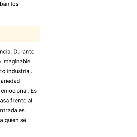
ban los
encia. Durante
o imaginable
o industrial.
cariedad
 emocional. Es
asa frente al
entrada es
ra quien se