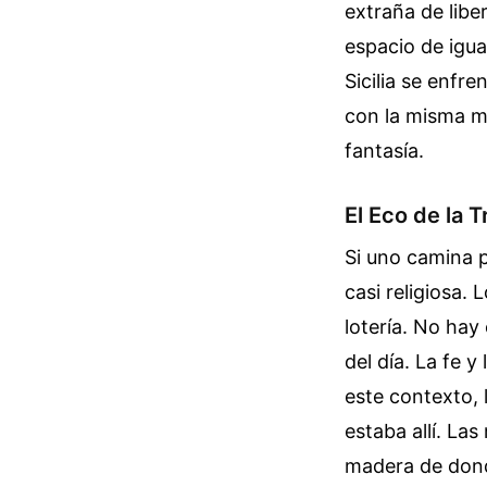
extraña de libe
espacio de igua
Sicilia se enfr
con la misma m
fantasía.
El Eco de la 
Si uno camina p
casi religiosa.
lotería. No ha
del día. La fe 
este contexto, 
estaba allí. L
madera de dond