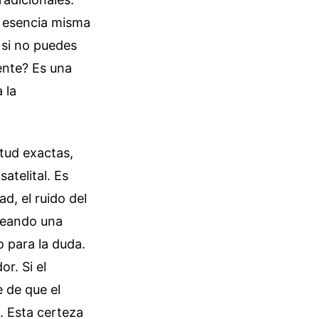
a esencia misma
 si no puedes
ente? Es una
 la
itud exactas,
atelital. Es
ad, el ruido del
creando una
o para la duda.
r. Si el
 de que el
z. Esta certeza