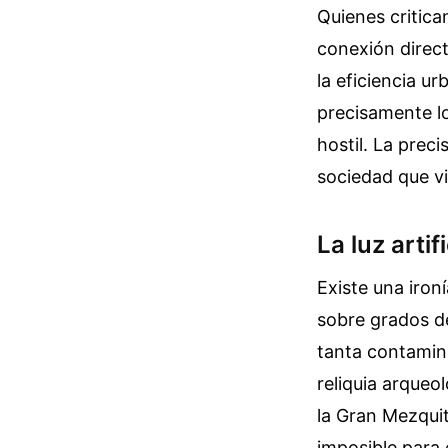
Quienes critica
conexión direct
la eficiencia u
precisamente lo
hostil. La prec
sociedad que viv
La luz artif
Existe una iron
sobre grados de
tanta contamina
reliquia arqueol
la Gran Mezqui
imposible para 