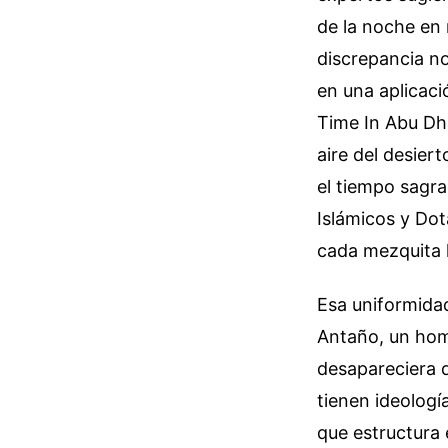
de la noche en 
discrepancia no
en una aplicac
Time In Abu Dha
aire del desiert
el tiempo sagr
Islámicos y Dot
cada mezquita h
Esa uniformidad
Antaño, un homb
desapareciera d
tienen ideología
que estructura 