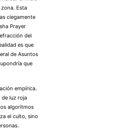
 zona. Esta
fías ciegamente
Isha Prayer
efracción del
realidad es que
eral de Asuntos
 supondría que
ación empírica.
 de luz roja
los algoritmos
za el culto, sino
ersonas.