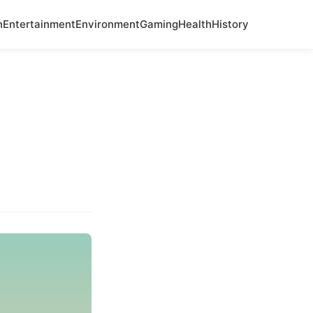
n
Entertainment
Environment
Gaming
Health
History