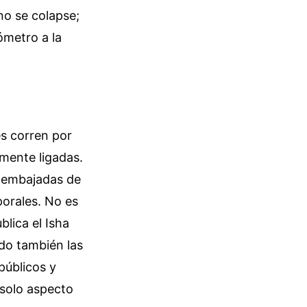
no se colapse;
ómetro a la
es corren por
amente ligadas.
as embajadas de
porales. No es
blica el Isha
do también las
públicos y
 solo aspecto