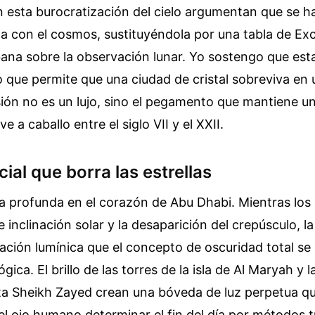
n esta burocratización del cielo argumentan que se ha
a con el cosmos, sustituyéndola por una tabla de Exc
rbana sobre la observación lunar. Yo sostengo que esta
 que permite que una ciudad de cristal sobreviva en
isión no es un lujo, sino el pegamento que mantiene u
e a caballo entre el siglo VII y el XXII.
icial que borra las estrellas
ía profunda en el corazón de Abu Dhabi. Mientras los
 inclinación solar y la desaparición del crepúsculo, l
ción lumínica que el concepto de oscuridad total se
ógica. El brillo de las torres de la isla de Al Maryah y 
ta Sheikh Zayed crean una bóveda de luz perpetua q
el ojo humano determinar el fin del día por métodos t