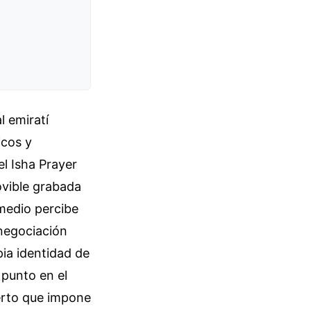
l emiratí
icos y
el Isha Prayer
ovible grabada
 medio percibe
 negociación
pia identidad de
 punto en el
ierto que impone