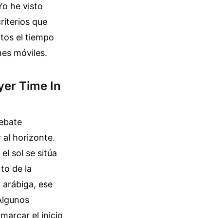
Yo he visto
riterios que
atos el tiempo
nes móviles.
yer Time In
debate
r al horizonte.
l sol se sitúa
to de la
a arábiga, ese
Algunos
marcar el inicio