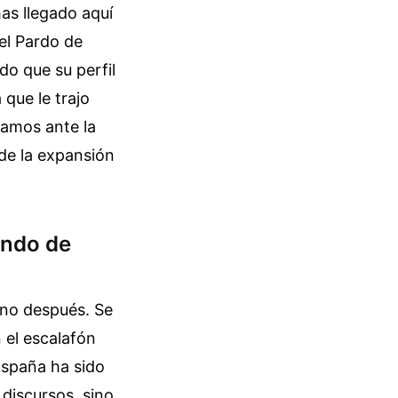
has llegado aquí
el Pardo de
do que su perfil
que le trajo
tamos ante la
de la expansión
undo de
ino después. Se
 el escalafón
España ha sido
 discursos, sino