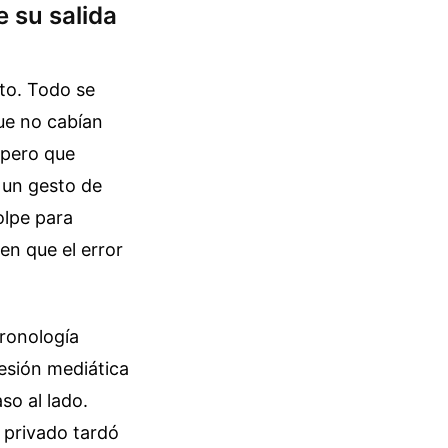
 su salida
sto. Todo se
que no cabían
, pero que
 un gesto de
olpe para
en que el error
cronología
resión mediática
so al lado.
r privado tardó