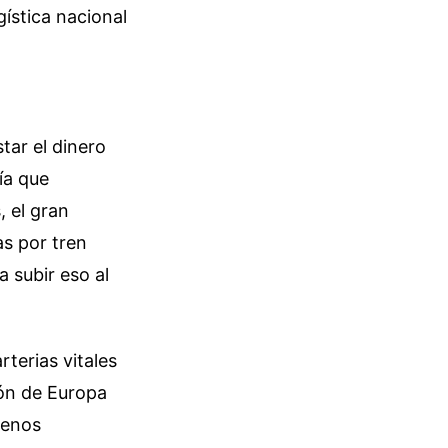
ística nacional
tar el dinero
ía que
, el gran
s por tren
 subir eso al
rterias vitales
zón de Europa
Menos