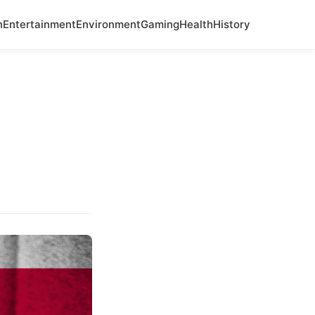
n
Entertainment
Environment
Gaming
Health
History