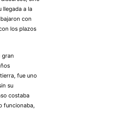
 llegada a la
abajaron con
con los plazos
u gran
años
ierra, fue uno
sin su
aso costaba
no funcionaba,