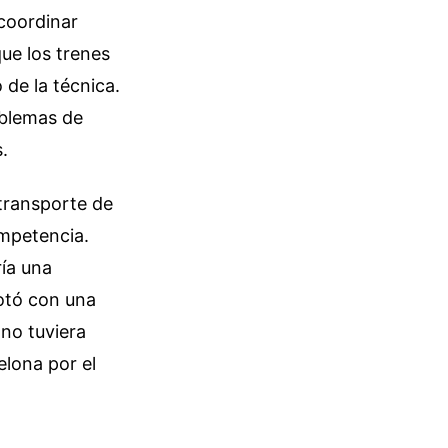
 coordinar
ue los trenes
 de la técnica.
roblemas de
.
 transporte de
ompetencia.
ía una
lotó con una
ano tuviera
elona por el