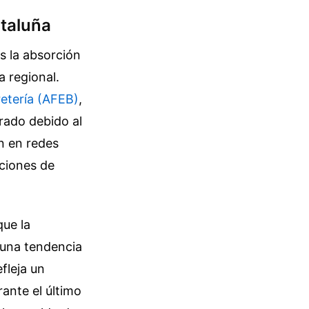
ataluña
s la absorción
a regional.
retería (AFEB)
,
rado debido al
n en redes
iciones de
que la
 una tendencia
fleja un
ante el último