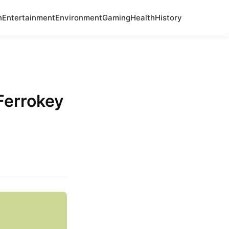
n
Entertainment
Environment
Gaming
Health
History
Ferrokey