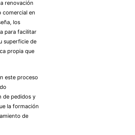
na renovación
io comercial en
eña, los
 para facilitar
u superficie de
rca propia que
en este proceso
ido
ón de pedidos y
ue la formación
esamiento de