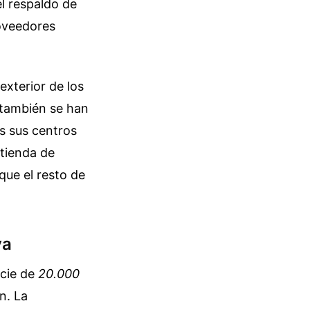
el respaldo de
oveedores
exterior de los
s también se han
os sus centros
 tienda de
que el resto de
va
icie de
20.000
n. La