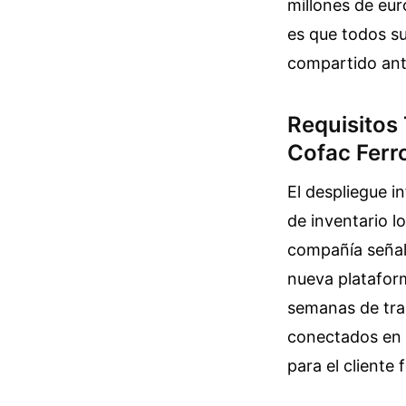
millones de euro
es que todos s
compartido ante
Requisitos 
Cofac Ferr
El despliegue i
de inventario l
compañía señala
nueva plataform
semanas de tra
conectados en t
para el cliente 