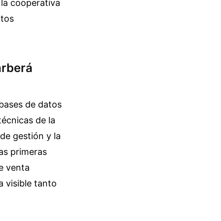
e la cooperativa
atos
arberá
 bases de datos
técnicas de la
de gestión y la
las primeras
e venta
 visible tanto