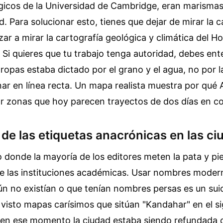
gicos de la Universidad de Cambridge, eran marismas 
d. Para solucionar esto, tienes que dejar de mirar la c
zar a mirar la cartografía geológica y climática del H
 Si quieres que tu trabajo tenga autoridad, debes ent
tropas estaba dictado por el grano y el agua, no por 
ar en línea recta. Un mapa realista muestra por qué 
r zonas que hoy parecen trayectos de dos días en c
 de las etiquetas anacrónicas en las c
o donde la mayoría de los editores meten la pata y pi
nte las instituciones académicas. Usar nombres moder
n no existían o que tenían nombres persas es un suic
 visto mapas carísimos que sitúan "Kandahar" en el sig
en ese momento la ciudad estaba siendo refundada