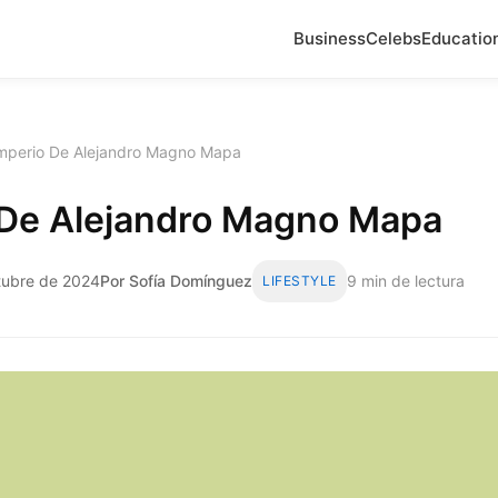
Business
Celebs
Educatio
mperio De Alejandro Magno Mapa
 De Alejandro Magno Mapa
ctubre de 2024
Por Sofía Domínguez
9 min de lectura
LIFESTYLE