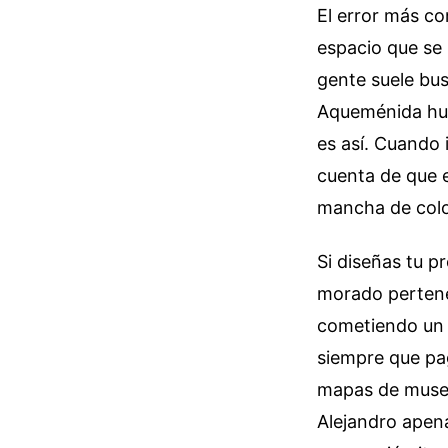
El error más c
espacio que se r
gente suele bus
Aqueménida hub
es así. Cuando i
cuenta de que e
mancha de colo
Si diseñas tu p
morado pertene
cometiendo un 
siempre que pag
mapas de museos
Alejandro apen