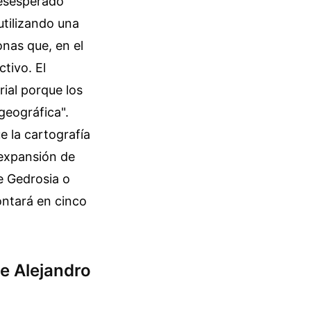
desesperado
tilizando una
onas que, en el
tivo. El
rial porque los
geográfica".
e la cartografía
 expansión de
de Gedrosia o
ontará en cinco
De Alejandro