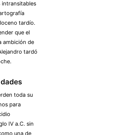
intransitables
artografía
oloceno tardío.
ender que el
la ambición de
Alejandro tardó
oche.
iudades
erden toda su
nos para
idio
lo IV a.C. sin
 como una de