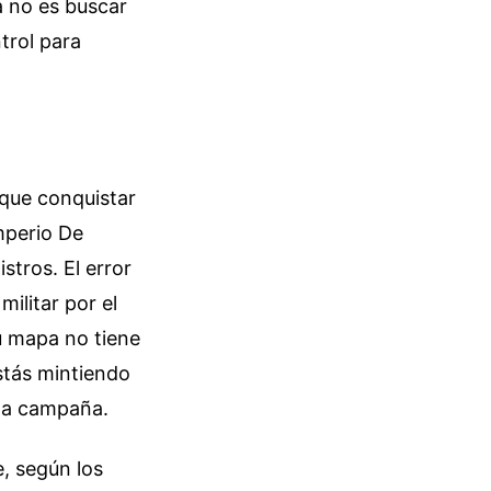
ca no es buscar
trol para
que conquistar
mperio De
stros. El error
ilitar por el
tu mapa no tiene
estás mintiendo
lla campaña.
, según los