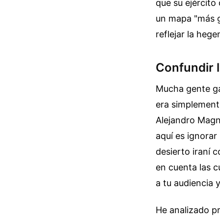
que su ejército
un mapa "más g
reflejar la hege
Confundir l
Mucha gente ga
era simplemente
Alejandro Magno
aquí es ignorar
desierto iraní 
en cuenta las c
a tu audiencia 
He analizado p