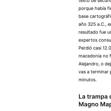
texto de secun
porque había f
base cartográfi
año 325 a.C., e
resultado fue u
expertos consul
Perdió casi 12.
macedonia no f
Alejandro, o de
vas a terminar 
minutos.
La trampa d
Magno Ma