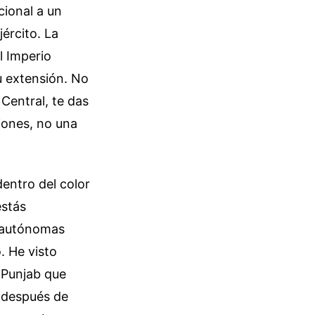
ional a un
jército. La
l Imperio
u extensión. No
 Central, te das
iones, no una
dentro del color
stás
n autónomas
. He visto
 Punjab que
 después de