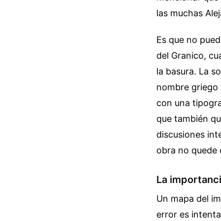
las muchas Alej
Es que no puede
del Granico, cu
la basura. La s
nombre griego 
con una tipogr
que también qu
discusiones int
obra no quede o
La importanci
Un mapa del imp
error es intent