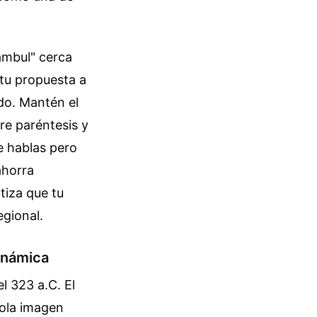
ambul" cerca
 tu propuesta a
ado. Mantén el
re paréntesis y
e hablas pero
ahorra
tiza que tu
egional.
dinámica
l 323 a.C. El
sola imagen