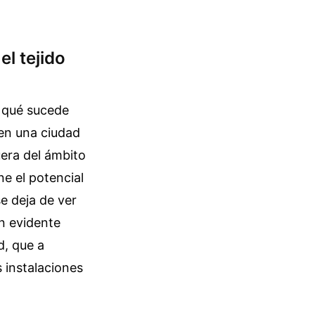
el tejido
o qué sucede
 en una ciudad
uera del ámbito
ne el potencial
e deja de ver
n evidente
d, que a
 instalaciones