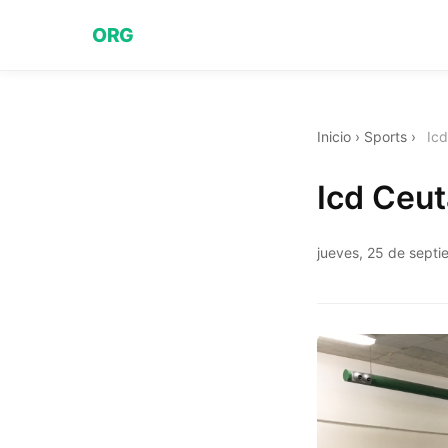
ORG
Inicio
›
Sports
›
Icd
Icd Ceut
jueves, 25 de sept