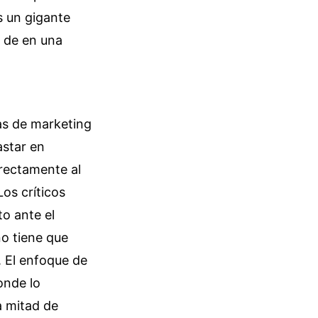
s un gigante
r de en una
as de marketing
astar en
irectamente al
Los críticos
to ante el
no tiene que
. El enfoque de
onde lo
a mitad de