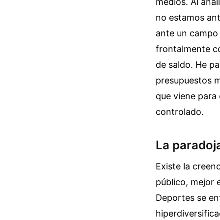
medios. Al anal
no estamos ante
ante un campo d
frontalmente co
de saldo. He pa
presupuestos mi
que viene para 
controlado.
La paradoja
Existe la cree
público, mejor 
Deportes se enf
hiperdiversific