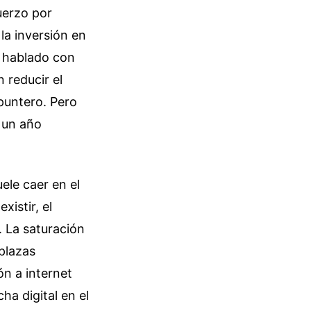
uerzo por
la inversión en
e hablado con
 reducir el
puntero. Pero
n un año
ele caer en el
xistir, el
. La saturación
 plazas
ón a internet
ha digital en el