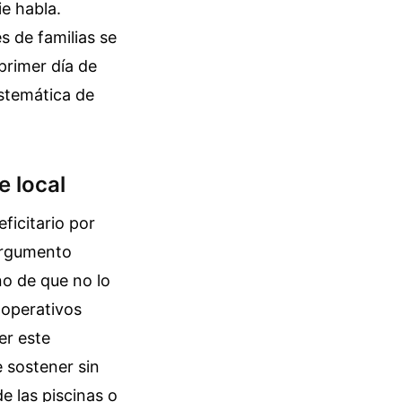
ie habla.
es de familias se
primer día de
stemática de
e local
ficitario por
 argumento
no de que no lo
 operativos
er este
 sostener sin
e las piscinas o