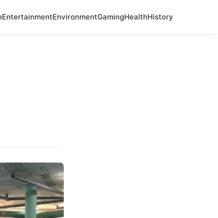
n
Entertainment
Environment
Gaming
Health
History