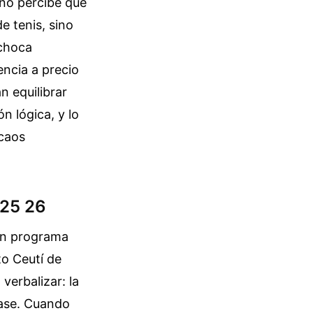
uno percibe que
e tenis, sino
 choca
encia a precio
n equilibrar
n lógica, y lo
 caos
 25 26
 un programa
to Ceutí de
verbalizar: la
 base. Cuando