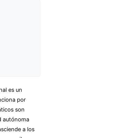
nal es un
nciona por
áticos son
dad autónoma
asciende a los