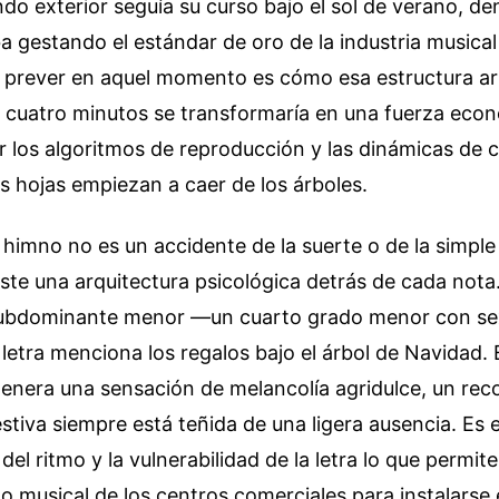
do exterior seguía su curso bajo el sol de verano, den
a gestando el estándar de oro de la industria musica
 prever en aquel momento es cómo esa estructura a
cuatro minutos se transformaría en una fuerza econó
r los algoritmos de reproducción y las dinámicas de
s hojas empiezan a caer de los árboles.
e himno no es un accidente de la suerte o de la simple
iste una arquitectura psicológica detrás de cada nota. 
subdominante menor —un cuarto grado menor con s
 letra menciona los regalos bajo el árbol de Navidad. 
enera una sensación de melancolía agridulce, un rec
festiva siempre está teñida de una ligera ausencia. Es 
 del ritmo y la vulnerabilidad de la letra lo que permit
ilo musical de los centros comerciales para instalarse 