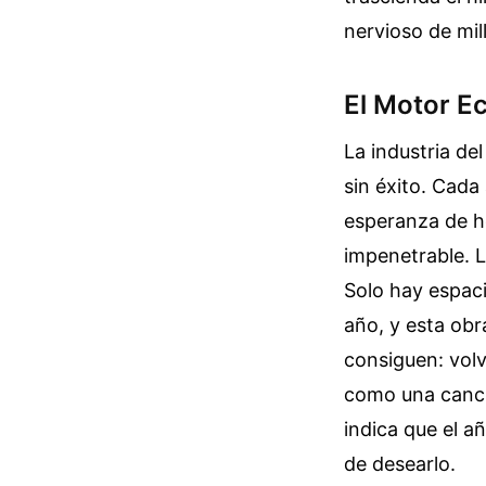
nervioso de mil
El Motor Ec
La industria de
sin éxito. Cada
esperanza de he
impenetrable. La
Solo hay espac
año, y esta obr
consiguen: volv
como una canci
indica que el a
de desearlo.