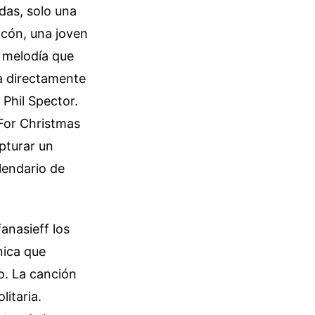
das, solo una
ncón, una joven
 melodía que
a directamente
 Phil Spector.
 For Christmas
pturar un
lendario de
anasieff los
nica que
co. La canción
litaria.