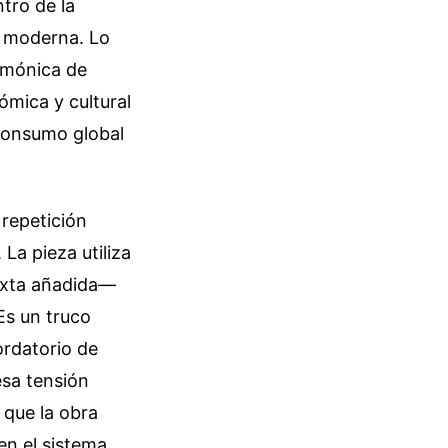
tro de la
l moderna. Lo
rmónica de
mica y cultural
 consumo global
 repetición
La pieza utiliza
exta añadida—
Es un truco
ordatorio de
esa tensión
e que la obra
en el sistema