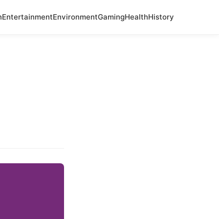
n
Entertainment
Environment
Gaming
Health
History