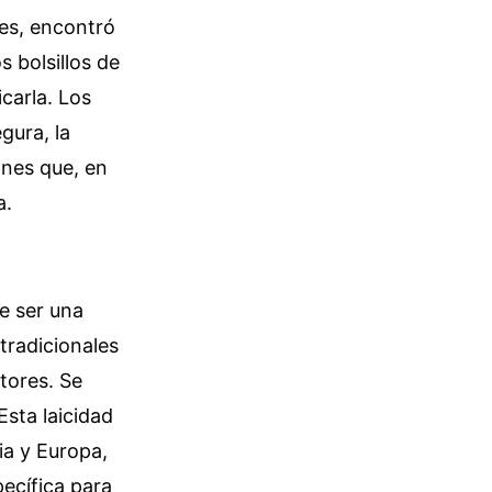
les, encontró
 bolsillos de
carla. Los
gura, la
ones que, en
a.
e ser una
 tradicionales
tores. Se
Esta laicidad
ia y Europa,
ecífica para