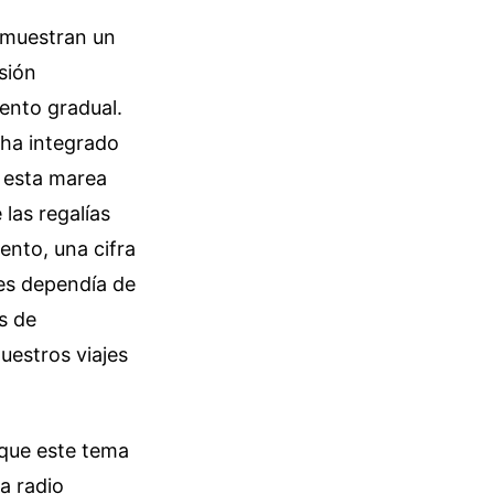
 muestran un
sión
ento gradual.
 ha integrado
r esta marea
las regalías
ento, una cifra
es dependía de
as de
estros viajes
 que este tema
a radio