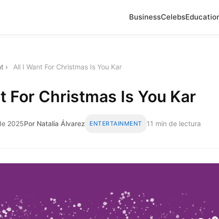
Business
Celebs
Educatio
t
›
All I Want For Christmas Is You Kar
nt For Christmas Is You Kar
 de 2025
Por Natalia Álvarez
11 min de lectura
ENTERTAINMENT