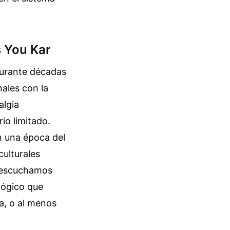
s You Kar
 durante décadas
nales con la
algia
rio limitado.
n una época del
culturales
a escuchamos
lógico que
sa, o al menos