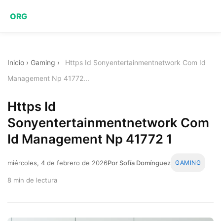
ORG
Inicio
›
Gaming
›
Https Id Sonyentertainmentnetwork Com Id
Management Np 41772...
Https Id
Sonyentertainmentnetwork Com
Id Management Np 41772 1
miércoles, 4 de febrero de 2026
Por Sofía Domínguez
GAMING
8 min de lectura