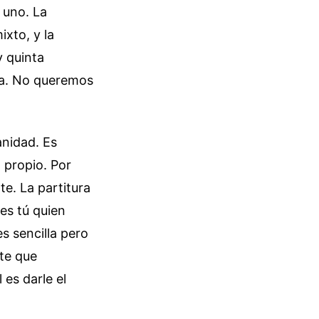
 uno. La
ixto, y la
y quinta
ta. No queremos
anidad. Es
o propio. Por
e. La partitura
res tú quien
s sencilla pero
te que
 es darle el