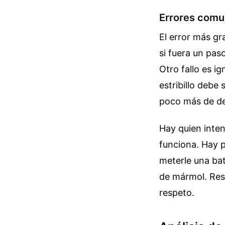
Errores comun
El error más g
si fuera un pas
Otro fallo es ig
estribillo debe
poco más de dev
Hay quien inten
funciona. Hay p
meterle una bat
de mármol. Respe
respeto.