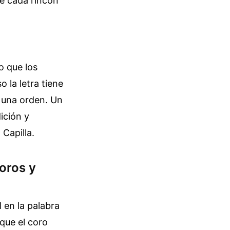
e cada rincón
o que los
o la letra tiene
s una orden. Un
ición y
Capilla.
coros y
l en la palabra
que el coro