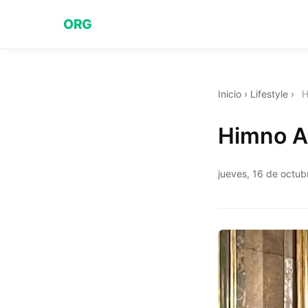
ORG
Inicio
›
Lifestyle
›
H
Himno A 
jueves, 16 de octu