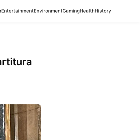
n
Entertainment
Environment
Gaming
Health
History
rtitura