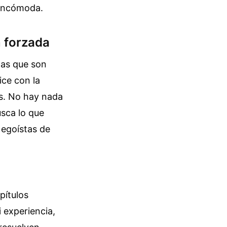
 incómoda.
n forzada
tas que son
ce con la
es. No hay nada
usca lo que
 egoístas de
pítulos
 experiencia,