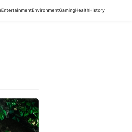
n
Entertainment
Environment
Gaming
Health
History