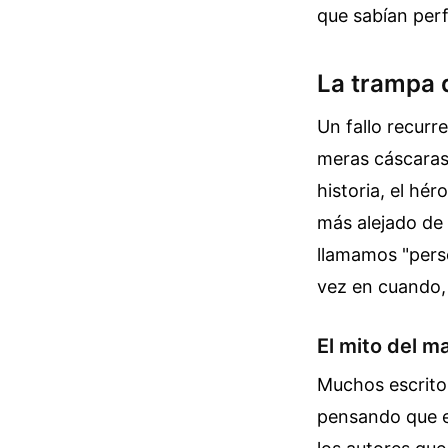
que sabían per
La trampa d
Un fallo recurr
meras cáscaras
historia, el hé
más alejado de 
llamamos "perso
vez en cuando, 
El mito del m
Muchos escritor
pensando que es