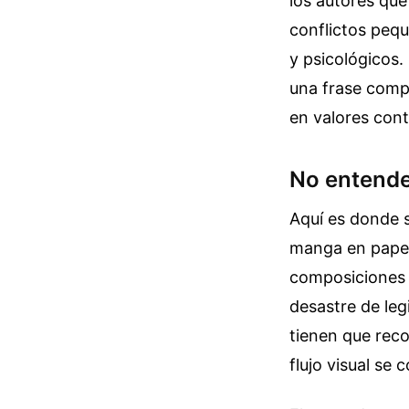
los autores que
conflictos peq
y psicológicos.
una frase compl
en valores cont
No entender
Aquí es donde s
manga en papel
composiciones 
desastre de leg
tienen que reco
flujo visual se c