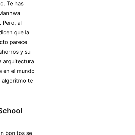
o. Te has
t Manhwa
 Pero, al
dicen que la
licto parece
ahorros y su
a arquitectura
ue en el mundo
l algoritmo te
 School
n bonitos se