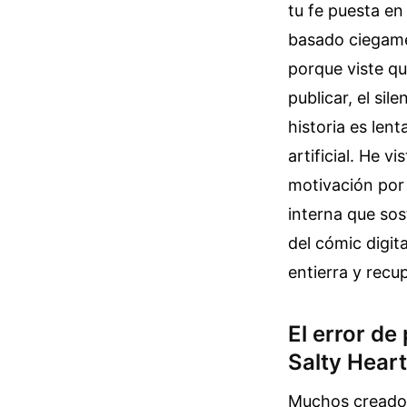
tu fe puesta e
basado ciegame
porque viste qu
publicar, el si
historia es lent
artificial. He 
motivación por 
interna que sos
del cómic digit
entierra y recu
El error de
Salty Hea
Muchos creador