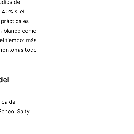
udios de
40% si el
 práctica es
 en blanco como
 el tiempo: más
 amontonas todo
del
ica de
School Salty