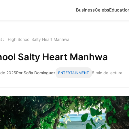
Business
Celebs
Educatio
t
›
High School Salty Heart Manhwa
hool Salty Heart Manhwa
o de 2025
Por Sofía Domínguez
8 min de lectura
ENTERTAINMENT