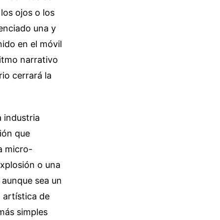
os ojos o los
senciado una y
ido en el móvil
itmo narrativo
io cerrará la
 industria
sión que
a micro-
explosión o una
, aunque sea un
 artística de
 más simples