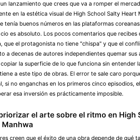
n un lanzamiento que crees que va a romper el mercad
nte en la estética visual de High School Salty Hear
e tenía buenos números en las plataformas coreanas.
lencio es absoluto. Los pocos comentarios que recibes 
a, que el protagonista no tiene "chispa" y que el conf
visto a decenas de autores independientes quemar sus 
copiar la superficie de lo que funciona sin entender l
tiene a este tipo de obras. El error te sale caro porq
al, si no enganchas en los primeros cinco episodios, e
perar esa inversión es prácticamente imposible.
 priorizar el arte sobre el ritmo en High
rt Manhwa
es creen que el éxito de una obra depende de qué ta