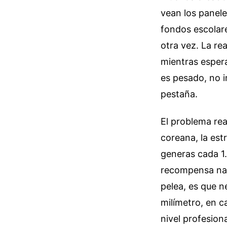
vean los panel
fondos escolare
otra vez. La re
mientras espera
es pesado, no i
pestaña.
El problema real
coreana, la est
generas cada 1.
recompensa narr
pelea, es que n
milímetro, en c
nivel profesion