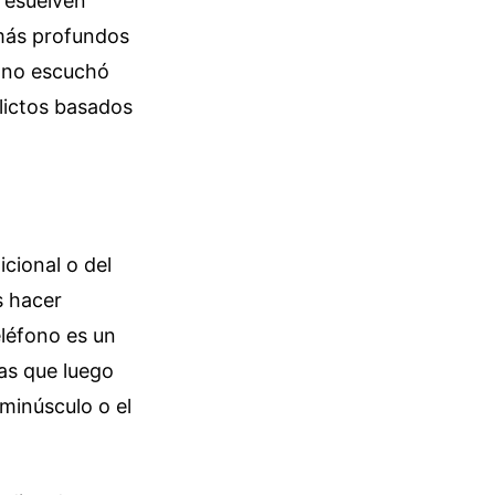
 resuelven
más profundos
n no escuchó
flictos basados
icional o del
s hacer
léfono es un
das que luego
minúsculo o el