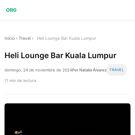
ORG
Inicio
›
Travel
›
Heli Lounge Bar Kuala Lumpur
Heli Lounge Bar Kuala Lumpur
domingo, 24 de noviembre de 2024
Por Natalia Álvarez
TRAVEL
11 min de lectura