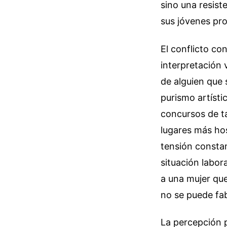
sino una resist
sus jóvenes pr
El conflicto co
interpretación v
de alguien que 
purismo artísti
concursos de ta
lugares más hos
tensión consta
situación labor
a una mujer qu
no se puede fab
La percepción p