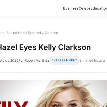
Business
Celebs
Educatio
t
›
Behind Hazel Eyes Kelly Clarkson
azel Eyes Kelly Clarkson
osto de 2025
Por Rubén Martínez
8 min de lectura
ENTERTAINMENT