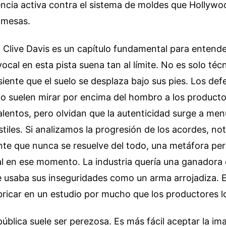
encia activa contra el sistema de moldes que Hollyw
omesas.
n Clive Davis es un capítulo fundamental para entende
ocal en esta pista suena tan al límite. No es solo técn
siente que el suelo se desplaza bajo sus pies. Los def
co suelen mirar por encima del hombro a los producto
lentos, pero olvidan que la autenticidad surge a men
tiles. Si analizamos la progresión de los acordes, n
nte que nunca se resuelve del todo, una metáfora per
al en ese momento. La industria quería una ganadora 
e usaba sus inseguridades como un arma arrojadiza. E
ricar en un estudio por mucho que los productores lo
ública suele ser perezosa. Es más fácil aceptar la im