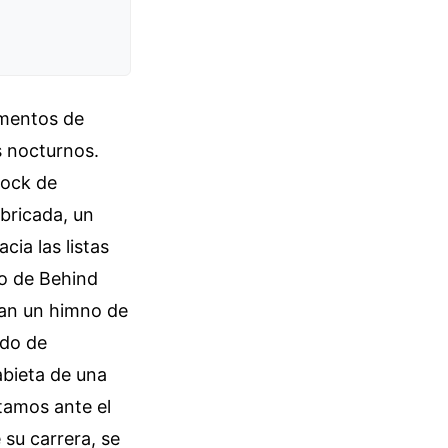
omentos de
s nocturnos.
rock de
abricada, un
cia las listas
no de Behind
ran un himno de
udo de
abieta de una
stamos ante el
 su carrera, se