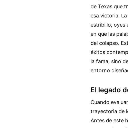
de Texas que t
esa victoria. L
estribillo, oyes
en que las pala
del colapso. Es
éxitos contemp
la fama, sino 
entorno diseñad
El legado d
Cuando evaluamo
trayectoria de 
Antes de este hi