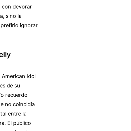
a con devorar
a, sino la
prefirió ignorar
elly
e American Idol
es de su
Yo recuerdo
te no coincidía
al entre la
a. El público