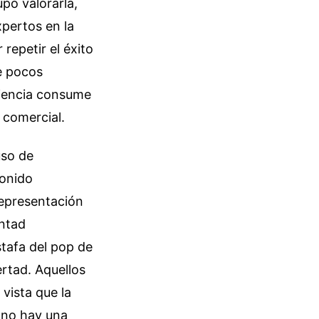
po valorarla,
pertos en la
repetir el éxito
e pocos
diencia consume
 comercial.
uso de
sonido
representación
untad
stafa del pop de
ertad. Aquellos
vista que la
í no hay una