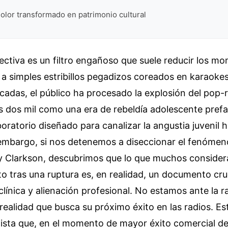
dolor transformado en patrimonio cultural
ctiva es un filtro engañoso que suele reducir los m
l a simples estribillos pegadizos coreados en karaoke
adas, el público ha procesado la explosión del pop-
os dos mil como una era de rebeldía adolescente pref
oratorio diseñado para canalizar la angustia juvenil ha
 embargo, si nos detenemos a diseccionar el fenóme
ly Clarkson, descubrimos que lo que muchos conside
 tras una ruptura es, en realidad, un documento cr
línica y alienación profesional. No estamos ante la r
errealidad que busca su próximo éxito en las radios. E
tista que, en el momento de mayor éxito comercial de