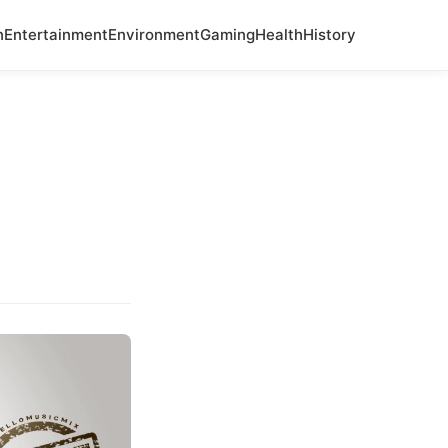
n
Entertainment
Environment
Gaming
Health
History