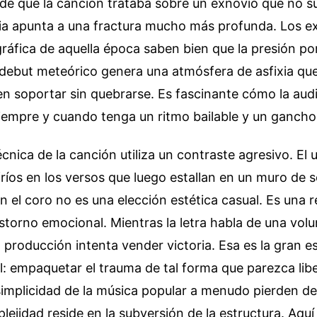
de que la canción trataba sobre un exnovio que no su
cia apunta a una fractura mucho más profunda. Los ex
gráfica de aquella época saben bien que la presión por 
 debut meteórico genera una atmósfera de asfixia qu
 soportar sin quebrarse. Es fascinante cómo la au
siempre y cuando tenga un ritmo bailable y un gancho
écnica de la canción utiliza un contraste agresivo. El 
fríos en los versos que luego estallan en un muro de 
n el coro no es una elección estética casual. Es una 
astorno emocional. Mientras la letra habla de una vol
 producción intenta vender victoria. Esa es la gran e
l: empaquetar el trauma de tal forma que parezca lib
 simplicidad de la música popular a menudo pierden de 
ejidad reside en la subversión de la estructura. Aqu