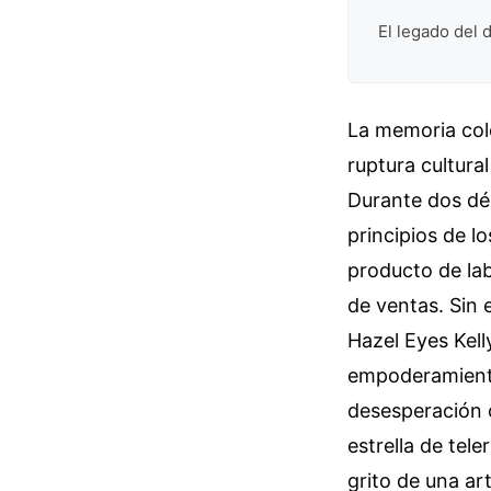
El legado del 
La memoria cole
ruptura cultura
Durante dos déc
principios de l
producto de lab
de ventas. Sin
Hazel Eyes Kel
empoderamiento
desesperación c
estrella de tel
grito de una ar