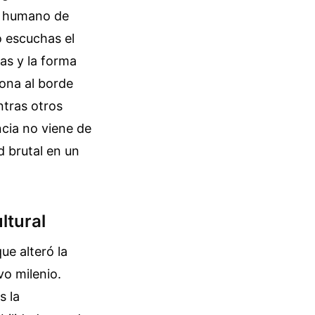
to humano de
o escuchas el
eas y la forma
sona al borde
ntras otros
cia no viene de
 brutal en un
ltural
ue alteró la
vo milenio.
s la