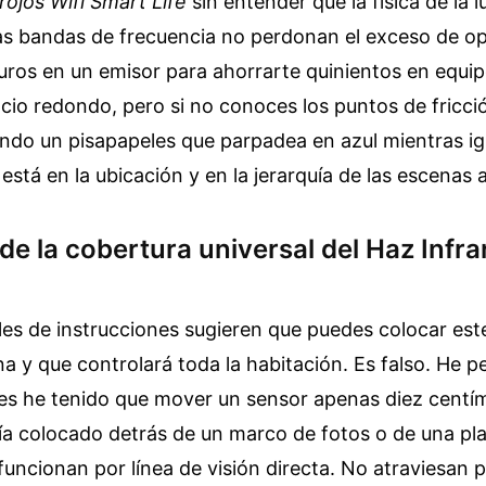
rojos Wifi Smart Life
sin entender que la física de la lu
las bandas de frecuencia no perdonan el exceso de o
euros en un emisor para ahorrarte quinientos en equi
io redondo, pero si no conoces los puntos de fricció
do un pisapapeles que parpadea en azul mientras ig
 está en la ubicación y en la jerarquía de las escenas
de la cobertura universal del Haz Infra
s de instrucciones sugieren que puedes colocar est
na y que controlará toda la habitación. Es falso. He p
es he tenido que mover un sensor apenas diez centí
ía colocado detrás de un marco de fotos o de una pla
 funcionan por línea de visión directa. No atraviesan 