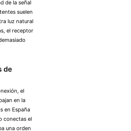
d de la señal
itentes suelen
ra luz natural
as, el receptor
 demasiado
s de
nexión, el
bajan en la
as en España
o conectas el
iba una orden