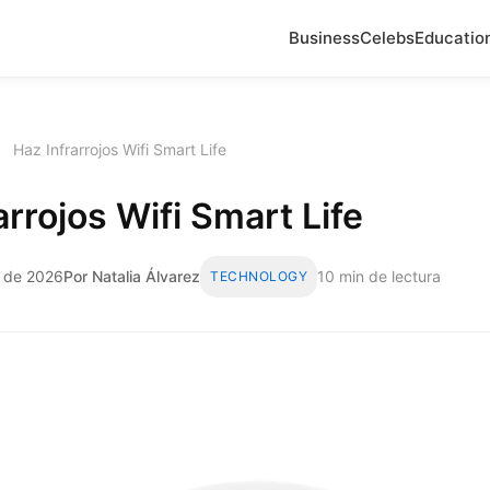
Business
Celebs
Educatio
›
Haz Infrarrojos Wifi Smart Life
arrojos Wifi Smart Life
l de 2026
Por Natalia Álvarez
10 min de lectura
TECHNOLOGY