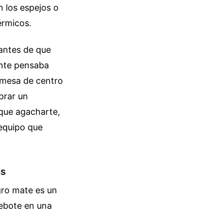
n los espejos o
érmicos.
 antes de que
iente pensaba
a mesa de centro
prar un
 que agacharte,
 equipo que
as
gro mate es un
rebote en una