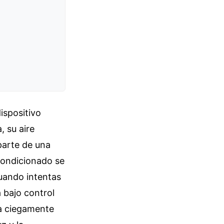
ispositivo
, su aire
parte de una
acondicionado se
cuando intentas
á bajo control
ía ciegamente