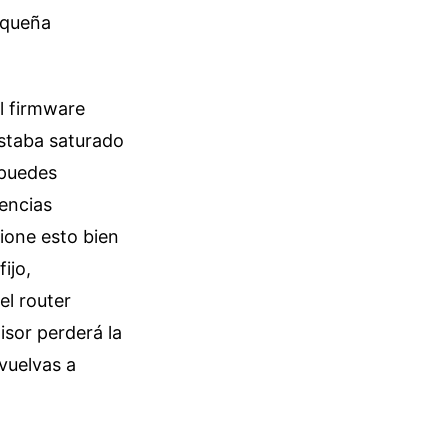
pequeña
l firmware
estaba saturado
 puedes
rencias
ione esto bien
ijo,
 el router
isor perderá la
vuelvas a