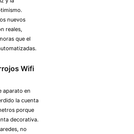
z y la
ptimismo.
pos nuevos
n reales,
noras que el
 automatizadas.
rrojos Wifi
e aparato en
erdido la cuenta
metros porque
nta decorativa.
paredes, no