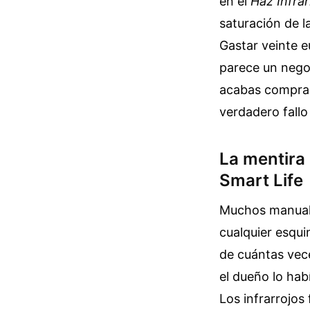
en el
Haz Infrar
saturación de 
Gastar veinte 
parece un negoc
acabas compran
verdadero fallo
La mentira 
Smart Life
Muchos manuale
cualquier esqui
de cuántas vec
el dueño lo hab
Los infrarrojos