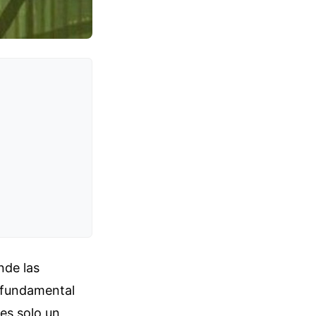
nde las
r fundamental
es solo un