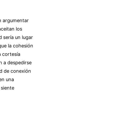
en argumentar
ceitan los
d sería un lugar
 que la cohesión
a cortesía
en a despedirse
ad de conexión
 en una
 siente