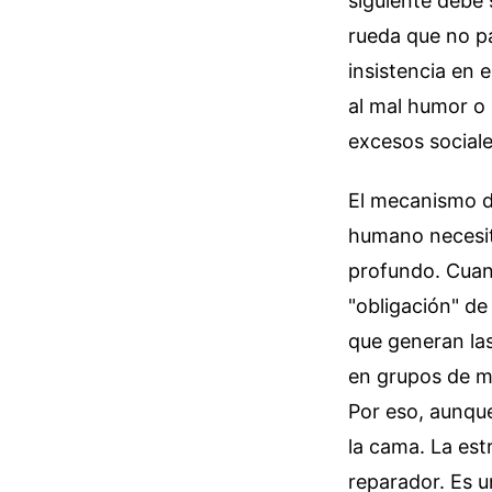
siguiente debe 
rueda que no pa
insistencia en 
al mal humor o
excesos social
El mecanismo d
humano necesita
profundo. Cuan
"obligación" de
que generan las
en grupos de me
Por eso, aunqu
la cama. La est
reparador. Es 