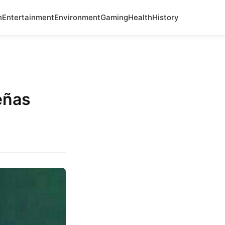
n
Entertainment
Environment
Gaming
Health
History
eñas