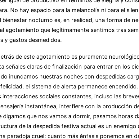
ser igual de productivo en términos de alegría y con
ra. No hay espacio para la melancolía ni para el silen
el bienestar nocturno es, en realidad, una forma de n
 al agotamiento que legítimamente sentimos tras se
es y gastos desmedidos.
etrás de este agotamiento es puramente neurológico
 señales claras de finalización para entrar en los ci
do inundamos nuestras noches con despedidas carg
 felicidad, el sistema de alerta permanece encendido
 interacciones sociales constantes, incluso las brev
nsajería instantánea, interfiere con la producción d
e digamos que nos vamos a dormir, pasamos horas d
ructura de la despedida festiva actual es un enemigo
una paradoja cruel: cuanto más énfasis ponemos en d