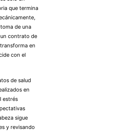
oria que termina
mecánicamente,
ntoma de una
 un contrato de
e transforma en
cide con el
atos de salud
ealizados en
l estrés
pectativas
abeza sigue
es y revisando