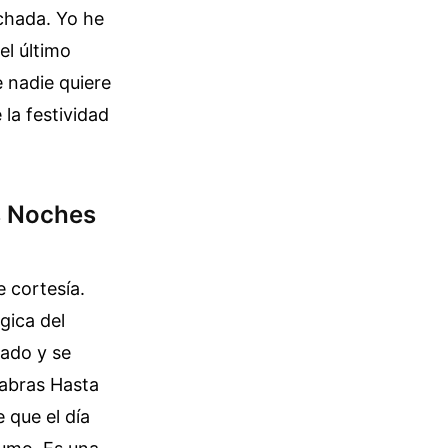
achada. Yo he
el último
 nadie quiere
la festividad
s Noches
 cortesía.
gica del
cado y se
labras Hasta
que el día