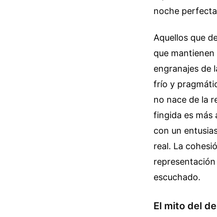
noche perfecta,
Aquellos que de
que mantienen l
engranajes de la
frío y pragmáti
no nace de la r
fingida es más 
con un entusia
real. La cohesi
representación 
escuchado.
El mito del 