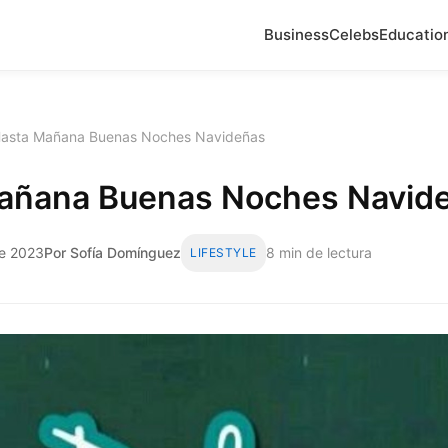
Business
Celebs
Educatio
asta Mañana Buenas Noches Navideñas
añana Buenas Noches Navid
de 2023
Por Sofía Domínguez
8 min de lectura
LIFESTYLE