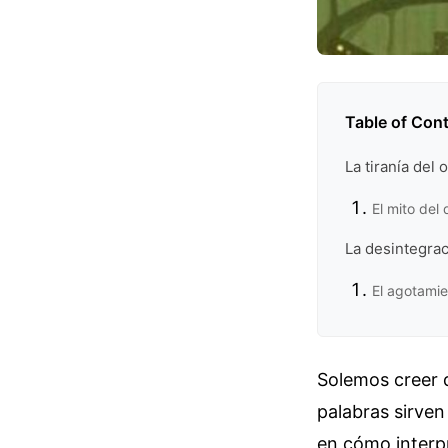
Table of Con
La tiranía de
El mito de
La desintegraci
El agotamie
Solemos creer q
palabras sirven
en cómo interp