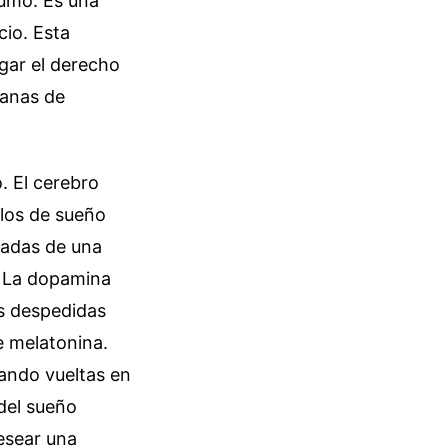
sumo. Es una
cio. Esta
egar el derecho
manas de
. El cerebro
clos de sueño
adas de una
. La dopamina
es despedidas
e melatonina.
ando vueltas en
 del sueño
esear una