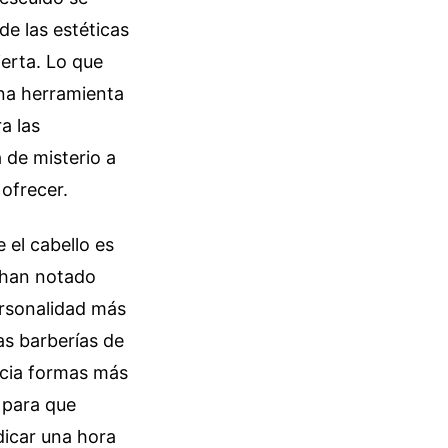
de las estéticas
ierta. Lo que
una herramienta
a las
 de misterio a
ofrecer.
el cabello es
n han notado
ersonalidad más
as barberías de
acia formas más
o para que
dicar una hora