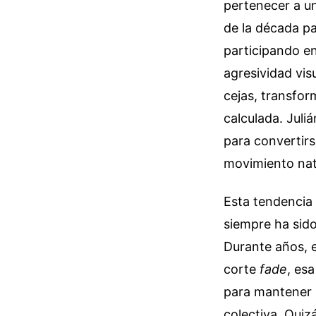
pertenecer a un
de la década pa
participando en 
agresividad vis
cejas, transfor
calculada. Juli
para convertirs
movimiento natu
Esta tendencia n
siempre ha sido
Durante años, e
corte
fade
, es
para mantener u
colectiva. Quiz