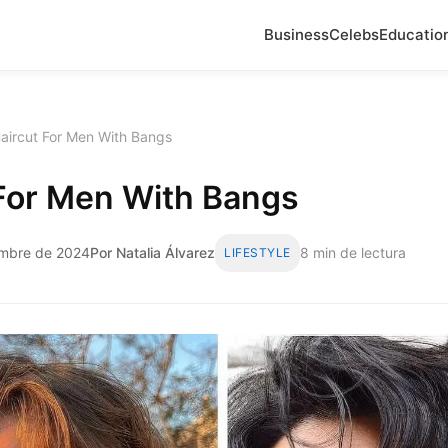
Business
Celebs
Educatio
aircut For Men With Bangs
 For Men With Bangs
embre de 2024
Por Natalia Álvarez
8 min de lectura
LIFESTYLE