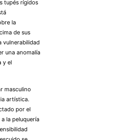
s tupés rígidos
stá
obre la
ncima de sus
 vulnerabilidad
ser una anomalía
 y el
lar masculino
a artística.
ctado por el
 a la peluquería
ensibilidad
descuido se