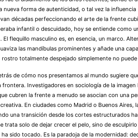
a nueva forma de autenticidad, o tal vez la influencia 
levan décadas perfeccionando el arte de la frente cub
deraba infantil o descuidado, hoy se entiende como 
. El flequillo masculino es, en esencia, un marco. Alter
suaviza las mandíbulas prominentes y añade una capa
el rostro totalmente despejado simplemente no puede 
detrás de cómo nos presentamos al mundo sugiere que 
 frontera. Investigadores en sociología de la image
 que cubren la frente a menudo se asocian con una p
 creativa. En ciudades como Madrid o Buenos Aires, l
ndo una transición desde los cortes estructurados h
 trata solo de dejar crecer el pelo, sino de esculpirl
ha sido tocado. Es la paradoja de la modernidad: de