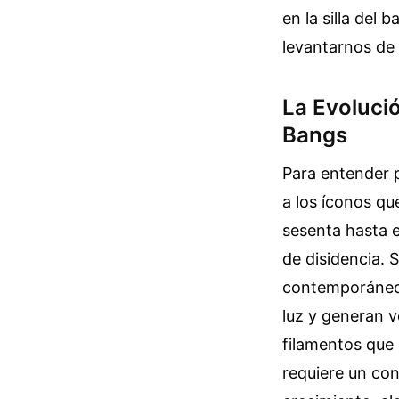
en la silla del
levantarnos de 
La Evolució
Bangs
Para entender p
a los íconos qu
sesenta hasta e
de disidencia. 
contemporáneos
luz y generan v
filamentos que 
requiere un con