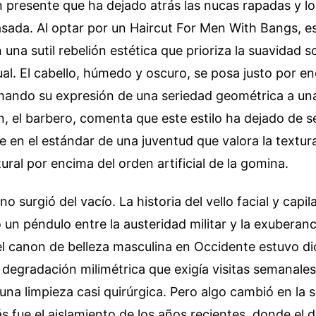
 presente que ha dejado atrás las nucas rapadas y lo
sada. Al optar por un Haircut For Men With Bangs, e
una sutil rebelión estética que prioriza la suavidad s
ual. El cabello, húmedo y oscuro, se posa justo por e
mando su expresión de una seriedad geométrica a una
án, el barbero, comenta que este estilo ha dejado de 
e en el estándar de una juventud que valora la textura
ral por encima del orden artificial de la gomina.
o surgió del vacío. La historia del vello facial y capi
 un péndulo entre la austeridad militar y la exuberanci
l canon de belleza masculina en Occidente estuvo di
a degradación milimétrica que exigía visitas semanales
na limpieza casi quirúrgica. Pero algo cambió en la s
ás fue el aislamiento de los años recientes, donde el 