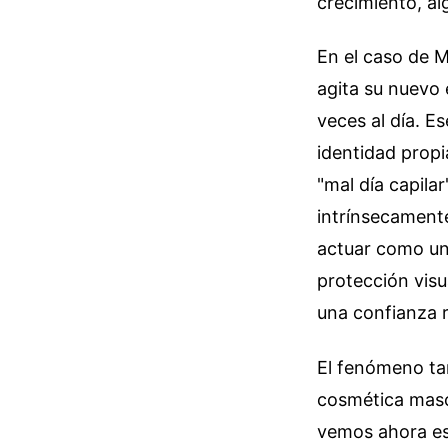
crecimiento, al
En el caso de Ma
agita su nuevo e
veces al día. E
identidad propi
"mal día capila
intrínsecament
actuar como un
protección visu
una confianza 
El fenómeno tam
cosmética masc
vemos ahora es 