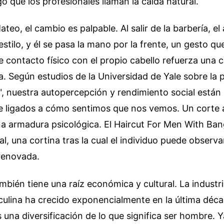
go que los profesionales llaman la caída natural.
teo, el cambio es palpable. Al salir de la barbería, el 
stilo, y él se pasa la mano por la frente, un gesto que
se contacto físico con el propio cabello refuerza una 
a. Según estudios de la Universidad de Yale sobre la p
r", nuestra autopercepción y rendimiento social están
e ligados a cómo sentimos que nos vemos. Un corte
a armadura psicológica. El Haircut For Men With Ban
al, una cortina tras la cual el individuo puede observ
renovada.
bién tiene una raíz económica y cultural. La industri
ulina ha crecido exponencialmente en la última déca
una diversificación de lo que significa ser hombre. Y