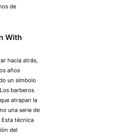
amos de
en With
ar hacia atrás,
los años
sido un símbolo
 Los barberos
que atrapan la
ino una serie de
 Esta técnica
ión del