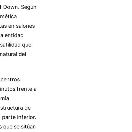
lf Down. Según
smética
tas en salones
La entidad
atilidad que
natural del
 centros
inutos frente a
emia
estructura de
parte inferior.
s que se sitúan