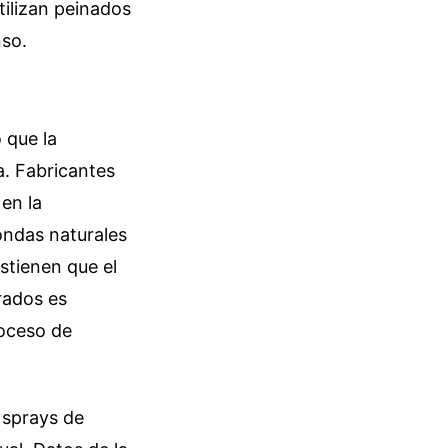
tilizan peinados
nso.
 que la
a. Fabricantes
en la
ondas naturales
ostienen que el
rados es
roceso de
 sprays de