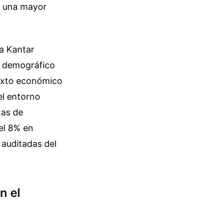
n una mayor
a Kantar
po demográfico
texto económico
el entorno
tas de
el 8% en
 auditadas del
n el