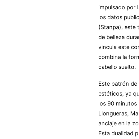
impulsado por 
los datos publi
(Stanpa), este 
de belleza dura
vincula este c
combina la form
cabello suelto.
Este patrón de 
estéticos, ya q
los 90 minutos 
Llongueras, Mar
anclaje en la z
Esta dualidad p