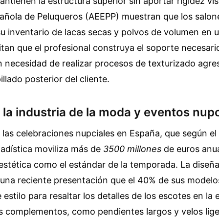
tienen la estructura superior sin aportar rigidez vis
añola de Peluqueros (AEEPP) muestran que los salon
u inventario de lacas secas y polvos de volumen en 
litan que el profesional construya el soporte necesario
in necesidad de realizar procesos de texturizado agre
pillado posterior del cliente.
la industria de la moda y eventos nupc
las celebraciones nupciales en España, que según el 
tadística moviliza más de
3500 millones
de euros anua
estética como el estándar de la temporada. La diseñ
 una reciente presentación que el 40% de sus modelo
estilo para resaltar los detalles de los escotes en la 
los complementos, como pendientes largos y velos lige