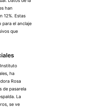
ual. Datos de la
es han
un 12%. Estas
 para el anclaje
sivos que
iales
Instituto
les, ha
adora Rosa
s de pasarela
espalda. La
ros, se ve