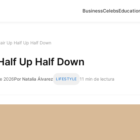
Business
Celebs
Educatio
air Up Half Up Half Down
Half Up Half Down
de 2026
Por Natalia Álvarez
11 min de lectura
LIFESTYLE