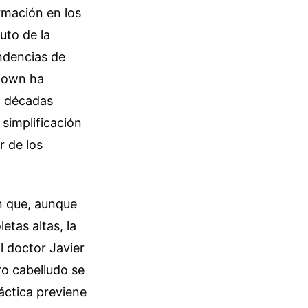
rmación en los
uto de la
ndencias de
 Down ha
n décadas
 simplificación
r de los
en que, aunque
etas altas, la
l doctor Javier
ro cabelludo se
ráctica previene