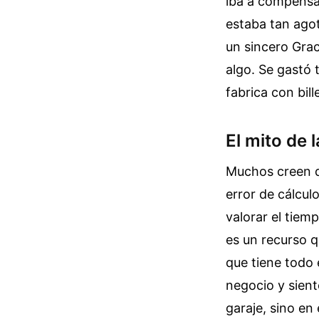
iba a compensar
estaba tan agot
un sincero Grac
algo. Se gastó 
fabrica con bill
El mito de 
Muchos creen qu
error de cálcul
valorar el tiem
es un recurso 
que tiene todo 
negocio y sient
garaje, sino en