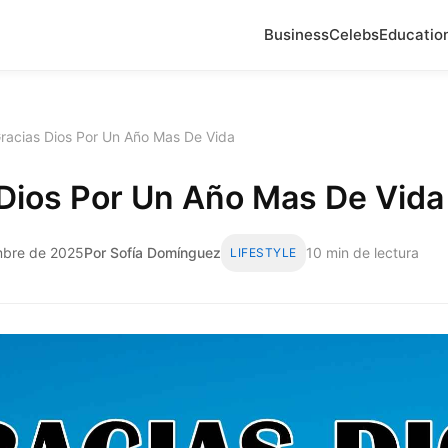
Business
Celebs
Educatio
racias Dios Por Un Año Mas De Vida
 Dios Por Un Año Mas De Vida
mbre de 2025
Por Sofía Domínguez
10 min de lectura
LIFESTYLE