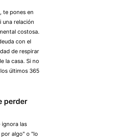
, te pones en
i una relación
mental costosa.
deuda con el
idad de respirar
e la casa. Si no
los últimos 365
e perder
 ignora las
por algo" o "lo