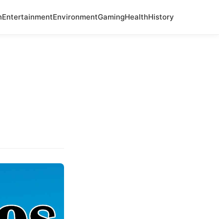
n
Entertainment
Environment
Gaming
Health
History