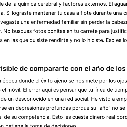
de de la química cerebral y factores externos. El agu
ca. Si lograste mantener tu casa a flote durante una cr
navegaste una enfermedad familiar sin perder la cabeza
. No busques fotos bonitas en tu carrete para justific
 en las que quisiste rendirte y no lo hiciste. Eso es l
visible de compararte con el año de lo
 época donde el éxito ajeno se nos mete por los ojo
l móvil. El error aquí es pensar que tu línea de tie
a de un desconocido en una red social. He visto a e
irse en depresiones profundas porque su "año" no se 
el de su competencia. Esto les cuesta dinero real porqu
n detiene la toma de decisiones.