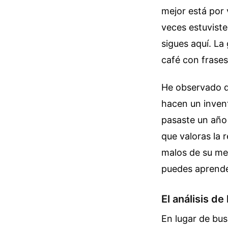
mejor está por 
veces estuvist
sigues aquí. La 
café con frase
He observado q
hacen un invent
pasaste un año 
que valoras la 
malos de su me
puedes aprende
El análisis de 
En lugar de bu