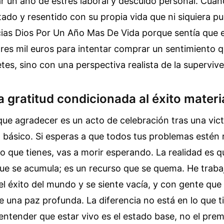
 un año de estrés laboral y descuido personal. Cuando
ado y resentido con su propia vida que ni siquiera p
ias Dios Por Un Año Mas De Vida porque sentía que e
tres mil euros para intentar comprar un sentimiento 
etes, sino con una perspectiva realista de la supervive
la gratitud condicionada al éxito materi
e agradecer es un acto de celebración tras una vict
o básico. Si esperas a que todos tus problemas estén 
po que tienes, vas a morir esperando. La realidad es 
que se acumula; es un recurso que se quema. He trab
el éxito del mundo y se siente vacía, y con gente que
e una paz profunda. La diferencia no está en lo que t
 entender que estar vivo es el estado base, no el premi