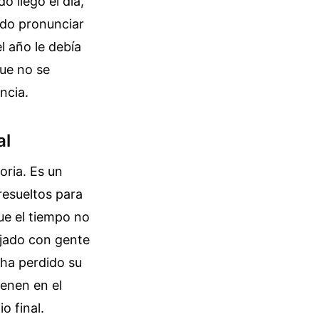
 llegó el día,
udo pronunciar
l año le debía
que no se
ncia.
al
oria. Es un
resueltos para
que el tiempo no
ajado con gente
 ha perdido su
ienen en el
o final.