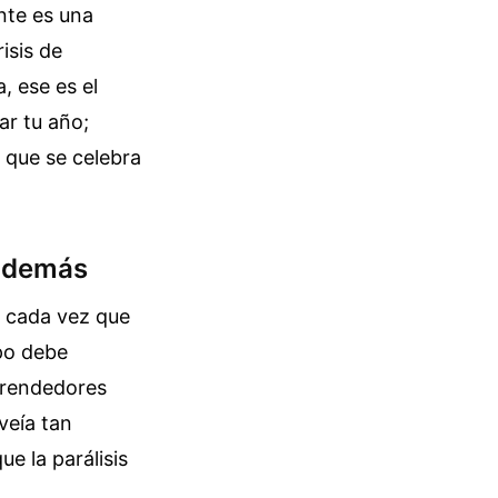
ante es una
isis de
, ese es el
ar tu año;
o que se celebra
s demás
s cada vez que
mpo debe
mprendedores
veía tan
e la parálisis