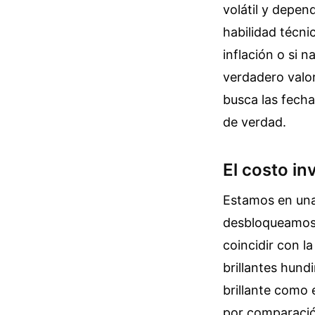
volátil y depen
habilidad técni
inflación o si 
verdadero valor
busca las fechas
de verdad.
El costo in
Estamos en una
desbloqueamos e
coincidir con l
brillantes hund
brillante como 
por comparació