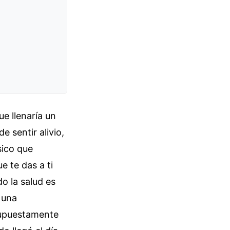
e llenaría un
e sentir alivio,
sico que
e te das a ti
o la salud es
 una
supuestamente