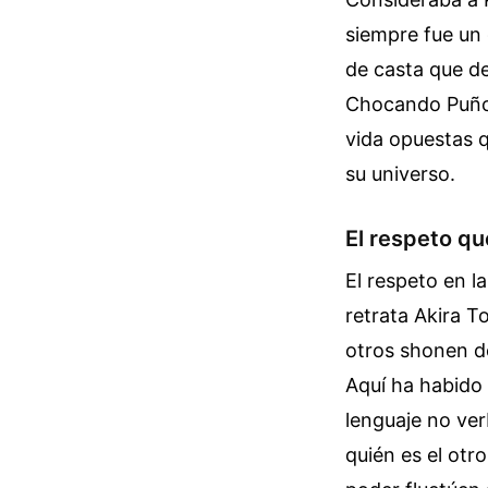
siempre fue un 
de casta que d
Chocando Puños,
vida opuestas q
su universo.
El respeto qu
El respeto en l
retrata Akira T
otros shonen d
Aquí ha habido
lenguaje no ve
quién es el otr