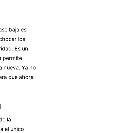
ase baja es
chocar los
idad. Es un
e permite
va nueva. Ya no
rera que ahora
l
de la
a el único