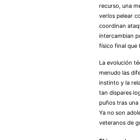
recurso, una m
verlos pelear c
coordinan ataqu
intercambian po
físico final qu
La evolución t
menudo las dife
instinto y la re
tan dispares lo
puños tras una
Ya no son adol
veteranos de g