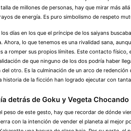
talla de millones de personas, hay que mirar más allá
 rayos de energía. Es puro simbolismo de respeto mut
los días en los que el príncipe de los saiyans buscaba
ra. Ahora, lo que tenemos es una rivalidad sana, aunq
 a romper sus propios límites. Este contacto físico,
 validación de que ninguno de los dos podría haber lleg
ia del otro. Es la culminación de un arco de redenció
a historia de la ficción han logrado ejecutar con tant
gía detrás de Goku y Vegeta Chocando
el peso de este gesto, hay que recordar de dónde vie
ierra con la intención de vender el planeta al mejor p
akarotto una basura de clase baja. Por su parte, el 