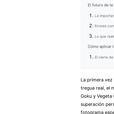
El futuro de la
La importa
Errores com
Lo que real
Cómo aplicar l
El cierre d
La primera vez
tregua real, el
Goku y Vegeta C
superación per
fotograma espec