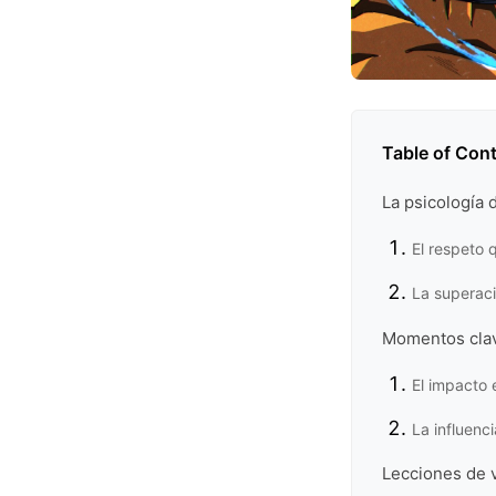
Table of Con
La psicología
El respeto 
La superaci
Momentos clav
El impacto 
La influenc
Lecciones de v