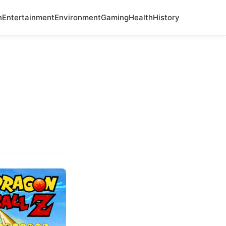
n
Entertainment
Environment
Gaming
Health
History