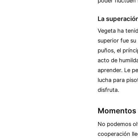
poder fluctúen 
La superación
Vegeta ha tenid
superior fue su
puños, el prínc
acto de humilda
aprender. Le pe
lucha para piso
disfruta.
Momentos c
No podemos olvi
cooperación lle