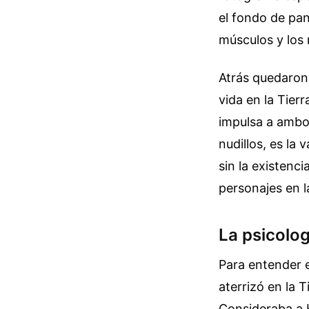
el fondo de pan
músculos y los
Atrás quedaron 
vida en la Tier
impulsa a ambos
nudillos, es la
sin la existenc
personajes en l
La psicolo
Para entender 
aterrizó en la T
Consideraba a K