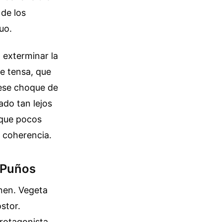
 de los
uo.
 exterminar la
ue tensa, que
 ese choque de
ado tan lejos
n que pocos
a coherencia.
 Puños
nen. Vegeta
ostor.
protagonista