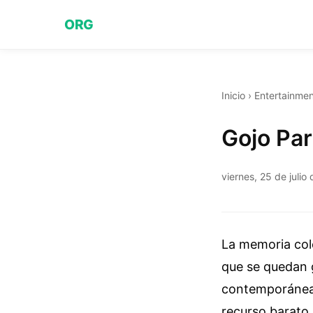
ORG
Inicio
›
Entertainmen
Gojo Par
viernes, 25 de julio
La memoria cole
que se quedan g
contemporánea. 
recurso barato 