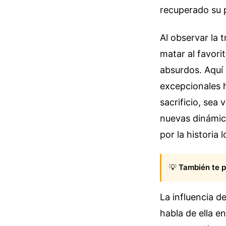
recuperado su p
Al observar la 
matar al favori
absurdos. Aquí s
excepcionales h
sacrificio, sea 
nuevas dinámica
por la historia 
💡
También te p
La influencia d
habla de ella e