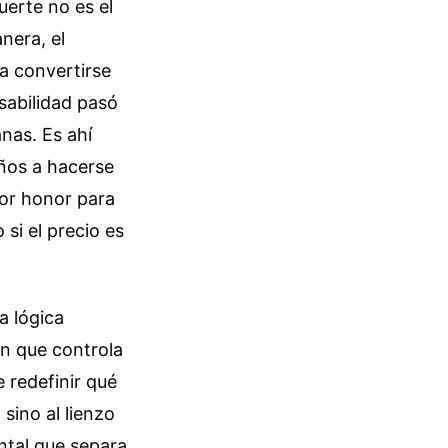
uerte no es el
nera, el
a convertirse
sabilidad pasó
nas. Es ahí
eños a hacerse
yor honor para
 si el precio es
a lógica
en que controla
 redefinir qué
sino al lienzo
ntal que separa