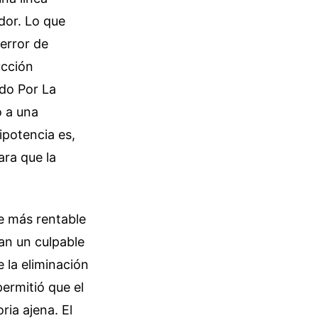
dor. Lo que
error de
ucción
ido Por La
ó a una
potencia es,
ara que la
e más rentable
an un culpable
 la eliminación
permitió que el
ria ajena. El