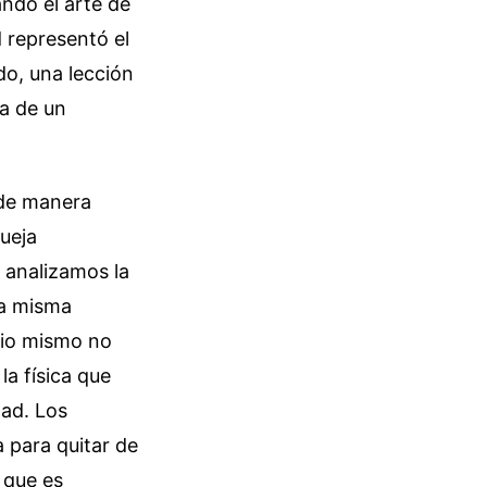
ndo el arte de
 representó el
do, una lección
ia de un
 de manera
ueja
i analizamos la
la misma
acio mismo no
la física que
dad. Los
 para quitar de
 que es