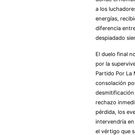
a los luchadore
energías, recibi
diferencia entr
despiadado siem
El duelo final 
por la superviv
Partido Por La
consolación por
desmitificación
rechazo inmedia
pérdida, los ev
intervendría en
el vértigo que s