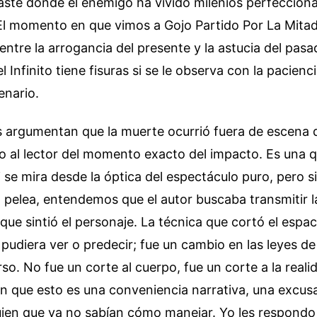
aste donde el enemigo ha vivido milenios perfecciona
El momento en que vimos a Gojo Partido Por La Mitad
entre la arrogancia del presente y la astucia del pasa
l Infinito tiene fisuras si se le observa con la pacienc
enario.
s argumentan que la muerte ocurrió fuera de escena
do al lector del momento exacto del impacto. Es una q
 se mira desde la óptica del espectáculo puro, pero s
a pelea, entendemos que el autor buscaba transmitir 
que sintió el personaje. La técnica que cortó el esp
 pudiera ver o predecir; fue un cambio en las leyes de 
rso. No fue un corte al cuerpo, fue un corte a la reali
n que esto es una conveniencia narrativa, una excusa
uien que ya no sabían cómo manejar. Yo les respondo