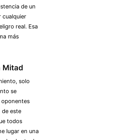
istencia de un
r cualquier
ligro real. Esa
rma más
a Mitad
miento, solo
nto se
s oponentes
 de este
que todos
ene lugar en una