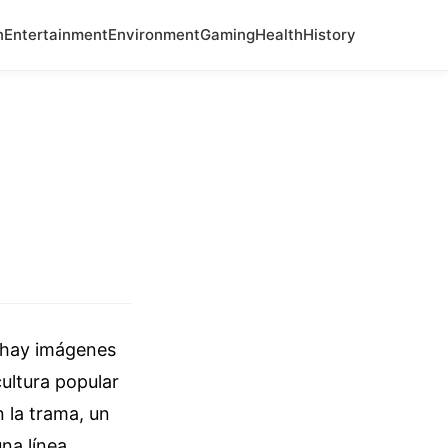
n
Entertainment
Environment
Gaming
Health
History
o hay imágenes
ultura popular
 la trama, un
na línea