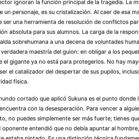
ector ignoran la función principal de la tragedia. La m
e un personaje, es su cristalización. Al caer de esa ma
 ser una herramienta de resolución de conflictos par
ón absoluta para sus alumnos. La carga de la respon
palda sobrehumana a una decena de voluntades huma
 verdadera maestría del guion: en obligar a los pequ
e el gigante ya no está para protegerlos. No hay ma
r el catalizador del despertar de sus pupilos, incluso
idad física.
mundo cortado que aplicó Sukuna es el punto donde l
encuentra con la desesperación. Para vencer a algui
nito, no puedes simplemente ser más fuerte; tienes que
El oponente entendió que no debía apuntar al hombre, 
e estaba pintado. Es una distinción técnica fundame