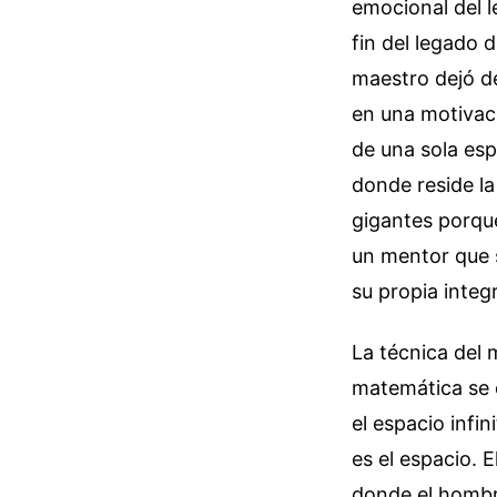
emocional del l
fin del legado d
maestro dejó de
en una motivaci
de una sola es
donde reside la
gigantes porqu
un mentor que se
su propia integr
La técnica del 
matemática se 
el espacio infi
es el espacio. 
donde el hombr