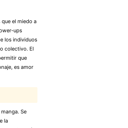
s que el miedo a
 power-ups
e los individuos
 colectivo. El
permitir que
onaje, es amor
a
l manga. Se
e la