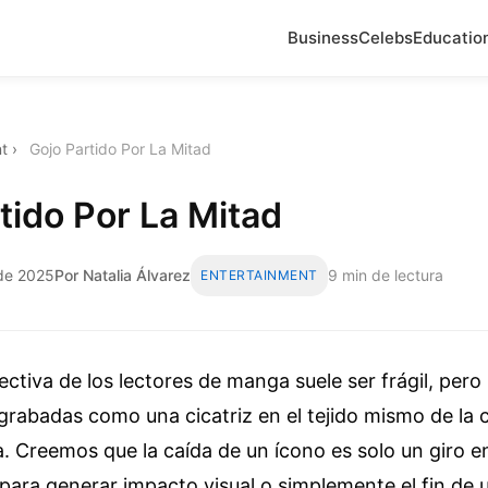
Business
Celebs
Educatio
t
›
Gojo Partido Por La Mitad
tido Por La Mitad
 de 2025
Por Natalia Álvarez
9 min de lectura
ENTERTAINMENT
ctiva de los lectores de manga suele ser frágil, per
rabadas como una cicatriz en el tejido mismo de la c
Creemos que la caída de un ícono es solo un giro en
para generar impacto visual o simplemente el fin de u