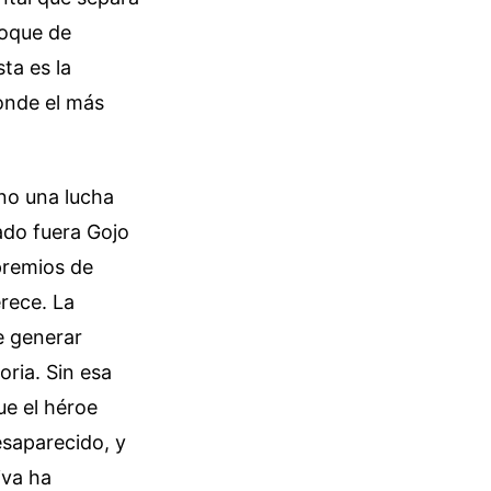
hoque de
ta es la
donde el más
ino una lucha
ado fuera Gojo
premios de
erece. La
e generar
oria. Sin esa
ue el héroe
esaparecido, y
iva ha