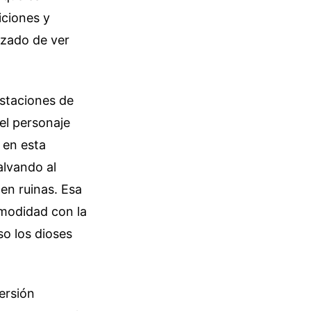
iciones y
izado de ver
estaciones de
el personaje
 en esta
alvando al
en ruinas. Esa
omodidad con la
so los dioses
ersión