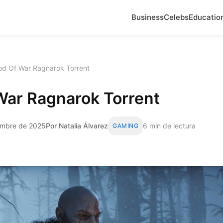
Business
Celebs
Educatio
od Of War Ragnarok Torrent
War Ragnarok Torrent
iembre de 2025
Por Natalia Álvarez
6 min de lectura
GAMING