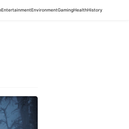
n
Entertainment
Environment
Gaming
Health
History