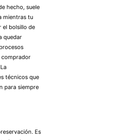
de hecho, suele
 mientras tu
el bolsillo de
ta quedar
 procesos
el comprador
 La
es técnicos que
en para siempre
preservación. Es