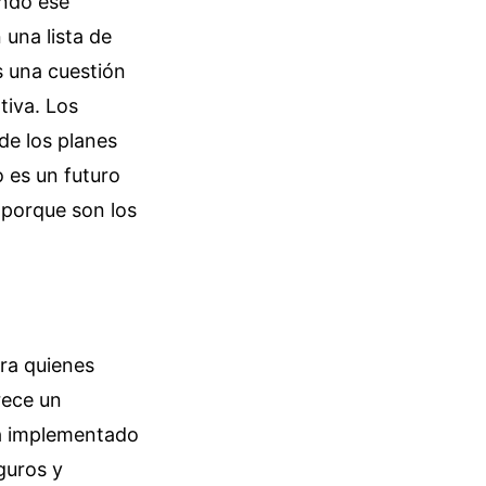
ando ese
una lista de
s una cuestión
tiva. Los
de los planes
 es un futuro
 porque son los
ara quienes
rece un
ha implementado
guros y