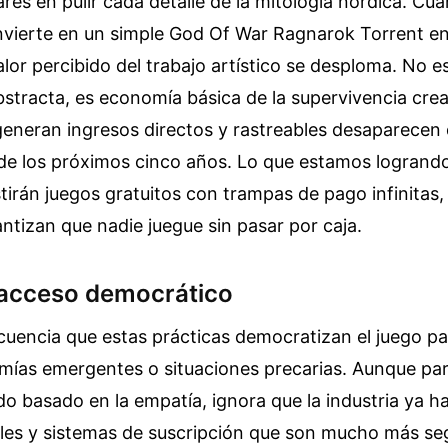
ares en pulir cada detalle de la mitología nórdica. Cu
nvierte en un simple God Of War Ragnarok Torrent en 
alor percibido del trabajo artístico se desploma. No e
stracta, es economía básica de la supervivencia crea
eneran ingresos directos y rastreables desaparecen 
de los próximos cinco años. Lo que estamos logrando
tirán juegos gratuitos con trampas de pago infinitas,
ntizan que nadie juegue sin pasar por caja.
l acceso democrático
cuencia que estas prácticas democratizan el juego p
mías emergentes o situaciones precarias. Aunque pa
o basado en la empatía, ignora que la industria ya 
ales y sistemas de suscripción que son mucho más se