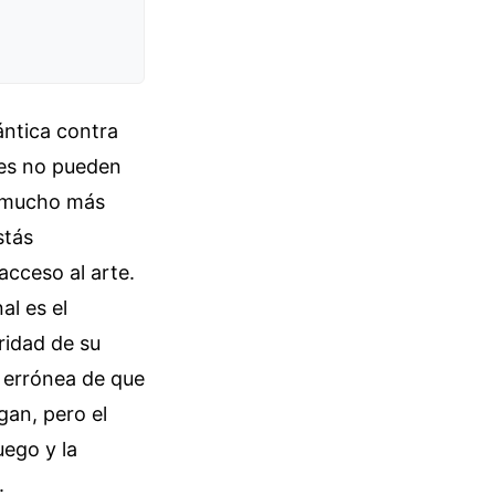
ántica contra
nes no pueden
es mucho más
stás
acceso al arte.
al es el
ridad de su
a errónea de que
gan, pero el
uego y la
.