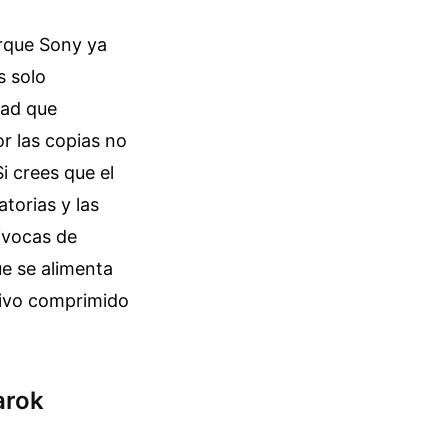
orque Sony ya
s solo
dad que
r las copias no
i crees que el
torias y las
ivocas de
ue se alimenta
hivo comprimido
arok