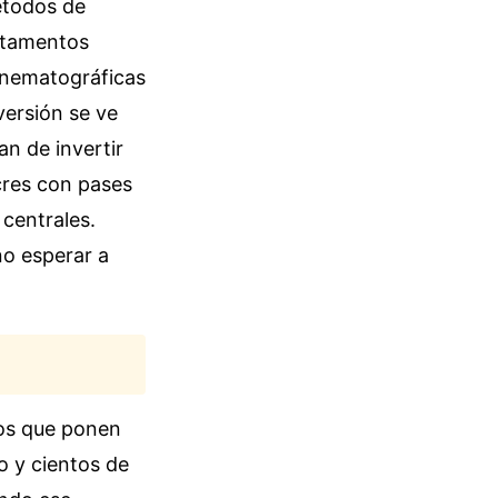
étodos de
artamentos
cinematográficas
versión se ve
an de invertir
cres con pases
centrales.
no esperar a
los que ponen
o y cientos de