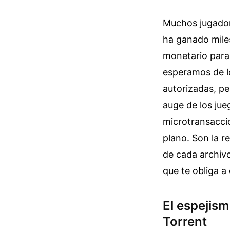
Muchos jugador
ha ganado miles
monetario para 
esperamos de lo
autorizadas, pe
auge de los jue
microtransaccio
plano. Son la r
de cada archiv
que te obliga a
El espejis
Torrent