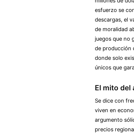
millones de dól
esfuerzo se co
descargas, el v
de moralidad ab
juegos que no g
de producción 
donde solo exis
únicos que gara
El mito de
Se dice con fre
viven en econo
argumento sólid
precios region