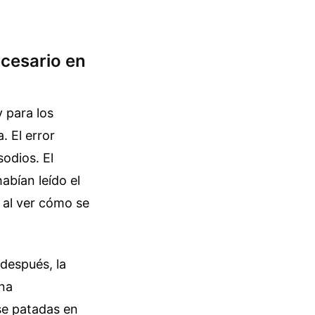
ecesario en
y para los
. El error
odios. El
abían leído el
s al ver cómo se
 después, la
una
e patadas en