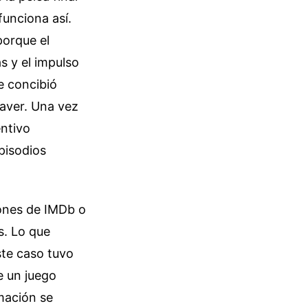
funciona así.
porque el
as y el impulso
se concibió
aver. Una vez
entivo
pisodios
iones de IMDb o
s. Lo que
ste caso tuvo
e un juego
mación se