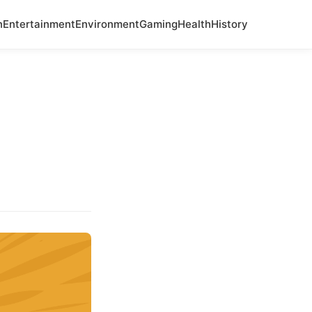
n
Entertainment
Environment
Gaming
Health
History