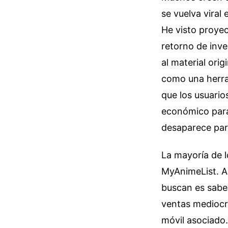
se vuelva viral
He visto proyec
retorno de inver
al material orig
como una herra
que los usuario
económico para
desaparece para
La mayoría de l
MyAnimeList. A 
buscan es saber
ventas mediocr
móvil asociado.