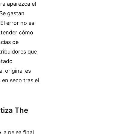
ra aparezca el
 Se gastan
El error no es
 entender cómo
ncias de
tribuidores que
ntado
 original es
 en seco tras el
ntiza The
la pelea final