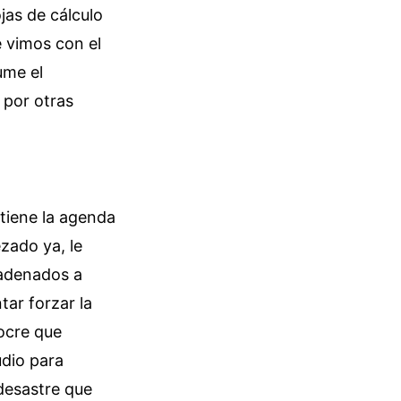
jas de cálculo
e vimos con el
ume el
 por otras
tiene la agenda
zado ya, le
cadenados a
tar forzar la
iocre que
udio para
 desastre que