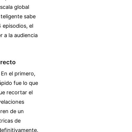
scala global
nteligente sabe
 episodios, el
r a la audiencia
rrecto
 En el primero,
pido fue lo que
e recortar el
velaciones
rren de un
tricas de
definitivamente.