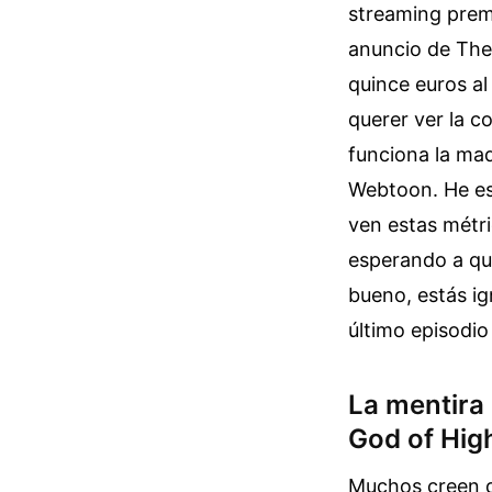
streaming prem
anuncio de The
quince euros al
querer ver la c
funciona la maq
Webtoon. He est
ven estas métri
esperando a que
bueno, estás ig
último episodio
La mentira 
God of Hig
Muchos creen qu