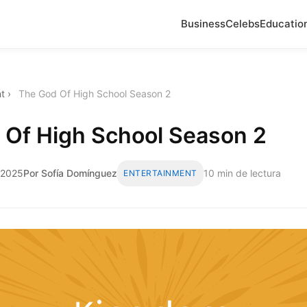
Business
Celebs
Educatio
t
›
The God Of High School Season 2
 Of High School Season 2
e 2025
Por Sofía Domínguez
10 min de lectura
ENTERTAINMENT