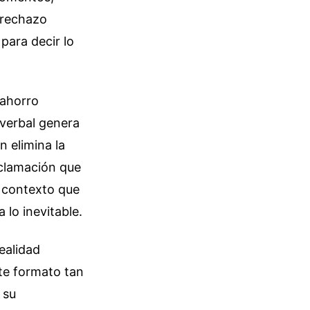
 rechazo
para decir lo
 ahorro
 verbal genera
 elimina la
xclamación que
y contexto que
 lo inevitable.
ealidad
ste formato tan
 su