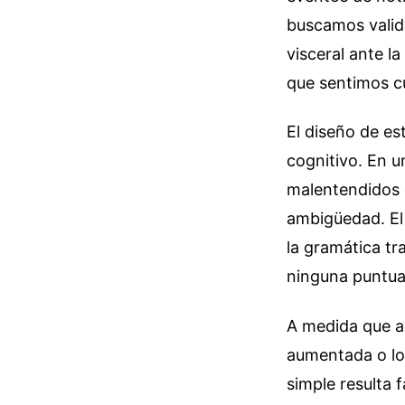
buscamos valid
visceral ante l
que sentimos c
El diseño de e
cognitivo. En u
malentendidos 
ambigüedad. El 
la gramática tr
ninguna puntuac
A medida que a
aumentada o los
simple resulta 