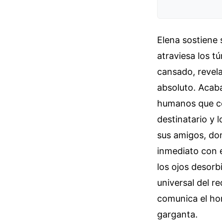
Elena sostiene
atraviesa los tú
cansado, revela
absoluto. Acab
humanos que co
destinatario y 
sus amigos, do
inmediato con e
los ojos desorb
universal del r
comunica el hor
garganta.