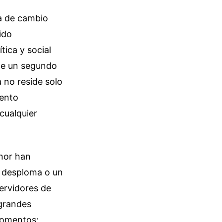
a de cambio
ido
ica y social
 de un segundo
 no reside solo
iento
cualquier
enor han
 desploma o un
servidores de
 grandes
momentos;