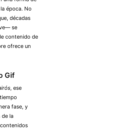
 la época. No
que, décadas
eve— se
de contenido de
pre ofrece un
o Gif
airós
, ese
 tiempo
mera fase, y
 de la
-contenidos