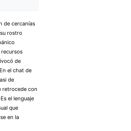
n de cercanías
 su rostro
pánico
 recursos
uivocó de
En el chat de
asi de
e retrocede con
 Es el lenguaje
sual que
se en la