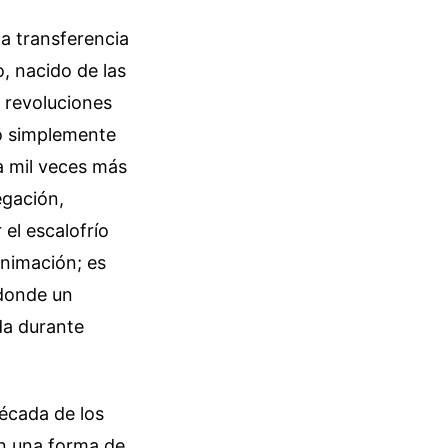
a transferencia
, nacido de las
y revoluciones
no simplemente
a mil veces más
egación,
el escalofrío
animación; es
 donde un
da durante
década de los
n una forma de