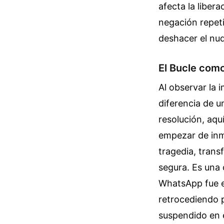
afecta la liber
negación repet
deshacer el nu
El Bucle como
Al observar la 
diferencia de u
resolución, aqu
empezar de inme
tragedia, tran
segura. Es una 
WhatsApp fue el
retrocediendo 
suspendido en 