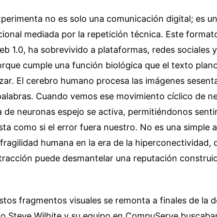
perimenta no es solo una comunicación digital; es un
onal mediada por la repetición técnica. Este formato
eb 1.0, ha sobrevivido a plataformas, redes sociales 
orque cumple una función biológica que el texto pla
zar. El cerebro humano procesa las imágenes sesent
 palabras. Cuando vemos ese movimiento cíclico de n
 de neuronas espejo se activa, permitiéndonos sentir 
sta como si el error fuera nuestro. No es una simple 
 fragilidad humana en la era de la hiperconectividad,
tracción puede desmantelar una reputación construi
estos fragmentos visuales se remonta a finales de la 
o Steve Wilhite y su equipo en CompuServe buscaba