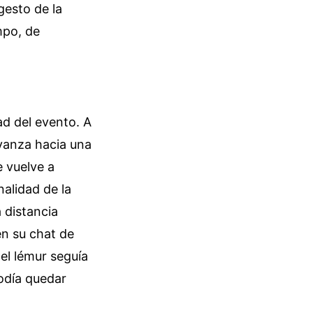
gesto de la
mpo, de
ad del evento. A
avanza hacia una
e vuelve a
nalidad de la
 distancia
en su chat de
 el lémur seguía
odía quedar