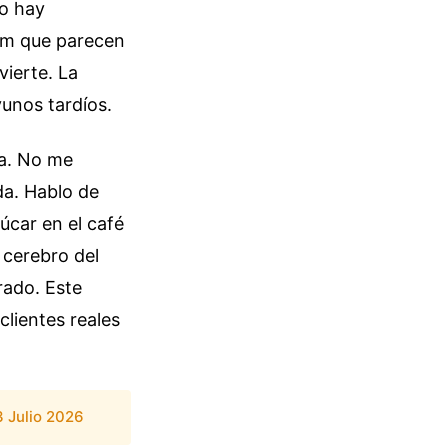
No hay
ram que parecen
vierte. La
unos tardíos.
ca. No me
da. Hablo de
car en el café
 cerebro del
rado. Este
lientes reales
3 Julio 2026