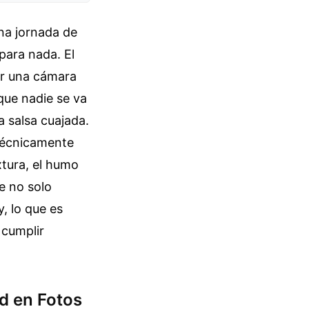
una jornada de
para nada. El
ar una cámara
que nadie se va
a salsa cuajada.
 técnicamente
tura, el humo
ue no solo
y, lo que es
 cumplir
ad en Fotos