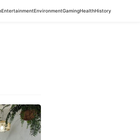
n
Entertainment
Environment
Gaming
Health
History