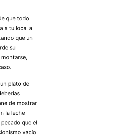
de que todo
 a tu local a
ntando que un
rde su
n montarse,
caso.
 un plato de
deberías
iene de mostrar
n la leche
n pecado que el
cionismo vacío