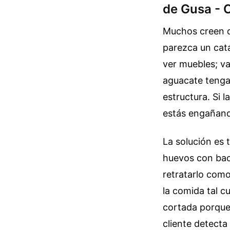
de Gusa - 
Muchos creen q
parezca un catá
ver muebles; v
aguacate tenga
estructura. Si 
estás engañando
La solución es 
huevos con bac
retratarlo como
la comida tal c
cortada porque 
cliente detecta