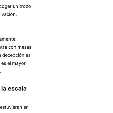
 coger un trozo
ivación.
vamente
entra con mesas
la decepción es
a es el mayor
.
la escala
 estuvieran en