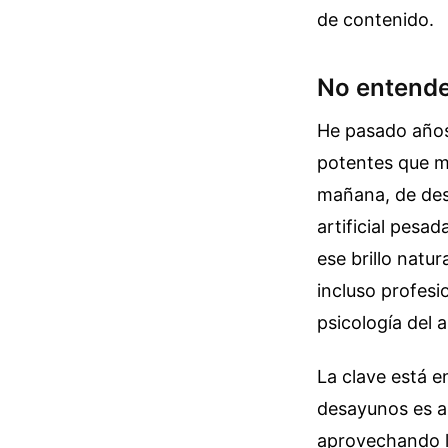
de contenido.
No entender
He pasado años
potentes que m
mañana, de desp
artificial pesad
ese brillo natu
incluso profesi
psicología del a
La clave está e
desayunos es a 
aprovechando l