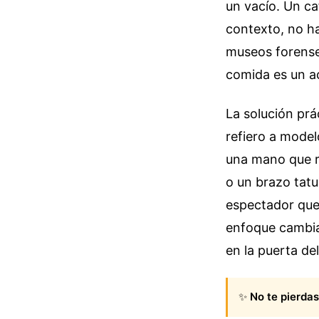
un vacío. Un c
contexto, no h
museos forenses
comida es un ac
La solución prá
refiero a model
una mano que r
o un brazo tatu
espectador que 
enfoque cambia 
en la puerta de
✨
No te pierdas