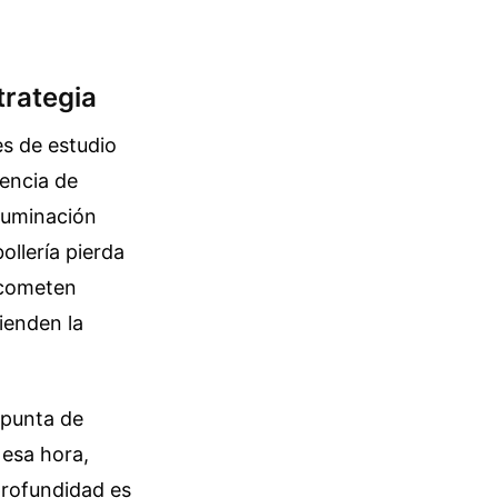
trategia
s de estudio
encia de
iluminación
ollería pierda
e cometen
ienden la
 punta de
 esa hora,
profundidad es