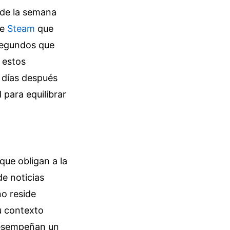
 de la semana
de
Steam
que
isegundos que
 estos
 días después
 para equilibrar
que obligan a la
de noticias
no reside
u contexto
 desempeñan un