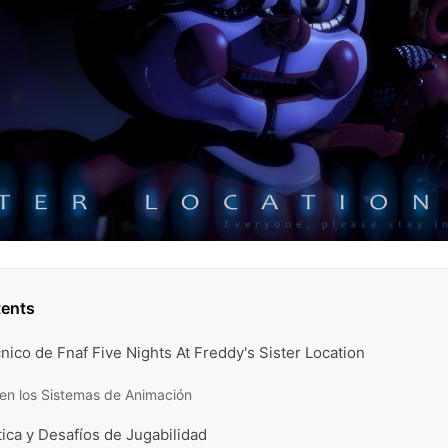
tents
nico de Fnaf Five Nights At Freddy's Sister Location
en los Sistemas de Animación
ica y Desafíos de Jugabilidad