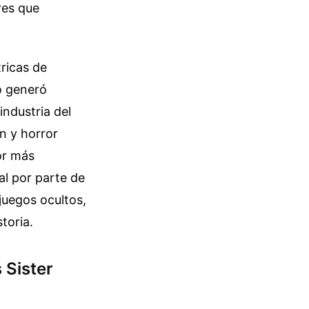
res que
tricas de
o generó
industria del
n y horror
or más
al por parte de
ijuegos ocultos,
toria.
 Sister