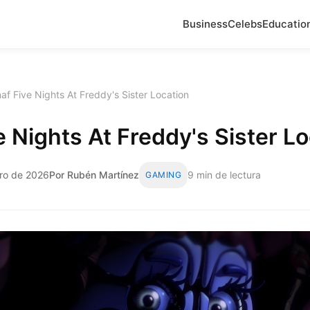
Business
Celebs
Educatio
af Five Nights At Freddy's Sister Location
e Nights At Freddy's Sister L
ro de 2026
Por Rubén Martínez
9 min de lectura
GAMING