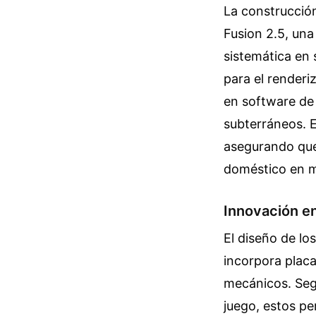
La construcción
Fusion 2.5, una
sistemática en 
para el render
en software de
subterráneos. E
asegurando que
doméstico en m
Innovación e
El diseño de l
incorpora placa
mecánicos. Segú
juego, estos p