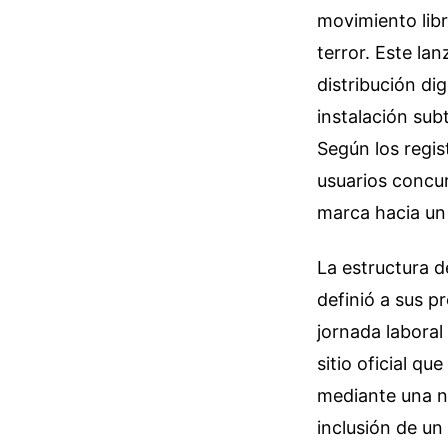
movimiento libr
terror. Este la
distribución dig
instalación su
Según los regist
usuarios concur
marca hacia un
La estructura d
definió a sus p
jornada laboral
sitio oficial q
mediante una na
inclusión de u