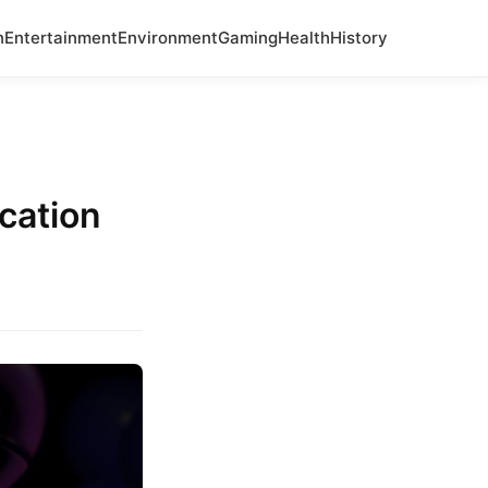
n
Entertainment
Environment
Gaming
Health
History
ocation