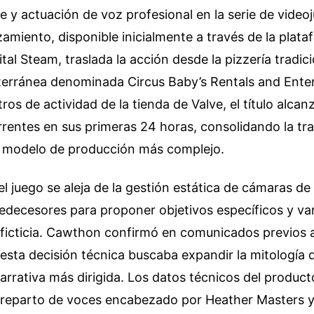
e y actuación de voz profesional en la serie de video
nzamiento, disponible inicialmente a través de la plat
ital Steam, traslada la acción desde la pizzería tradic
bterránea denominada Circus Baby’s Rentals and Ente
ros de actividad de la tienda de Valve, el título alcan
rentes en sus primeras 24 horas, consolidando la tra
 modelo de producción más complejo.
el juego se aleja de la gestión estática de cámaras d
redecesores para proponer objetivos específicos y va
 ficticia. Cawthon confirmó en comunicados previos 
ue esta decisión técnica buscaba expandir la mitología 
rrativa más dirigida. Los datos técnicos del producto
n reparto de voces encabezado por Heather Masters y 