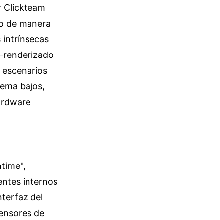
r Clickteam
ado de manera
 intrínsecas
e-renderizado
 escenarios
tema bajos,
ardware
time",
entes internos
nterfaz del
sensores de