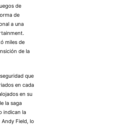
juegos de
aforma de
ional a una
rtainment.
zó miles de
nsición de la
e seguridad que
riados en cada
alojados en su
de la saga
 indican la
Andy Field, lo