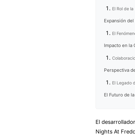
El Rol de l
Expansión del
El Fenómeno
Impacto en la 
Colaboracio
Perspectiva de
El Legado d
El Futuro de l
El desarrollado
Nights At Fredd