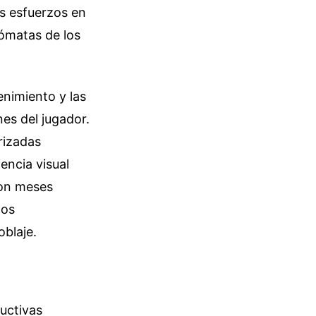
s esfuerzos en
tómatas de los
enimiento y las
es del jugador.
rizadas
encia visual
ron meses
los
oblaje.
ructivas