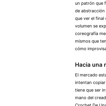
un patrón que f
de abstracción
que ver el fina
volumen se expa
coreografía men
mismos que tem
cómo improvisar
Hacia una n
El mercado est
intentan copiar
tiene que ser 
mano del creado
Crochet De Una