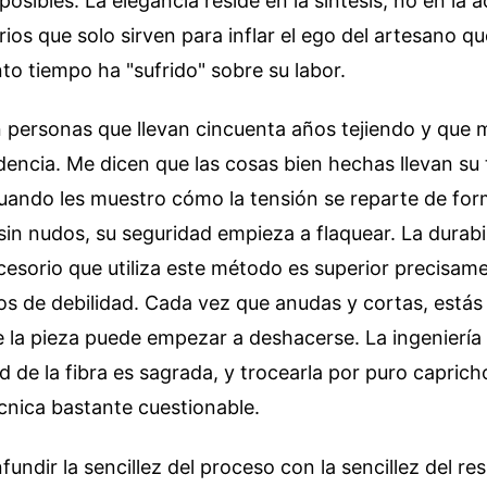
posibles. La elegancia reside en la síntesis, no en la
ios que solo sirven para inflar el ego del artesano qu
o tiempo ha "sufrido" sobre su labor.
 personas que llevan cincuenta años tejiendo y que 
dencia. Me dicen que las cosas bien hechas llevan su
cuando les muestro cómo la tensión se reparte de fo
sin nudos, su seguridad empieza a flaquear. La durabi
cesorio que utiliza este método es superior precisam
os de debilidad. Cada vez que anudas y cortas, está
 la pieza puede empezar a deshacerse. La ingeniería t
ad de la fibra es sagrada, y trocearla por puro caprich
cnica bastante cuestionable.
undir la sencillez del proceso con la sencillez del re