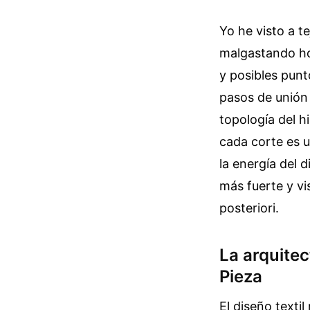
Yo he visto a t
malgastando hor
y posibles punt
pasos de unión
topología del h
cada corte es u
la energía del 
más fuerte y v
posteriori.
La arquitec
Pieza
El diseño texti