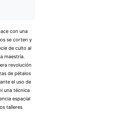
 hace con una
os se corten y
cie de culto al
a maestría.
dera revolución
zas de pétalos
ante el uso de
ni una técnica
encia espacial
s talleres