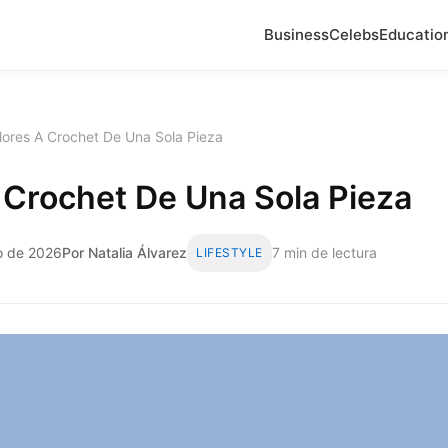
Business
Celebs
Educatio
lores A Crochet De Una Sola Pieza
 Crochet De Una Sola Pieza
o de 2026
Por Natalia Álvarez
7 min de lectura
LIFESTYLE