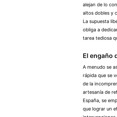
alejan de lo co
altos dobles y 
La supuesta lib
obliga a dedica
tarea tediosa q
El engaño d
A menudo se aso
rápida que se v
de la incompren
artesanía de re
España, se emp
que lograr un e