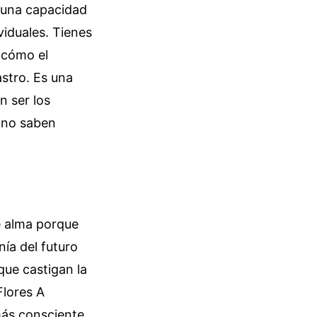
e una capacidad
iduales. Tienes
 cómo el
stro. Es una
n ser los
 no saben
e alma porque
nía del futuro
que castigan la
Flores A
más consciente