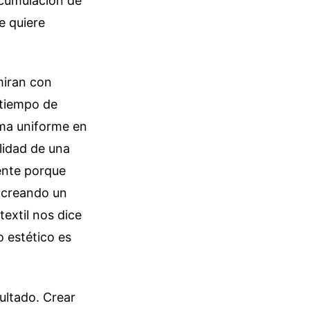
 acumulación de
e quiere
miran con
 tiempo de
rma uniforme en
lidad de una
ente porque
s creando un
extil nos dice
o estético es
sultado. Crear