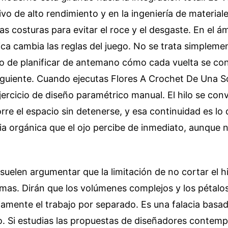
vo de alto rendimiento y en la ingeniería de material
las costuras para evitar el roce y el desgaste. En el á
gica cambia las reglas del juego. No se trata simpleme
ino de planificar de antemano cómo cada vuelta se con
iguiente. Cuando ejecutas Flores A Crochet De Una So
jercicio de diseño paramétrico manual. El hilo se con
rre el espacio sin detenerse, y esa continuidad es lo 
a orgánica que el ojo percibe de inmediato, aunque n
suelen argumentar que la limitación de no cortar el hi
rmas. Dirán que los volúmenes complejos y los pétalo
amente el trabajo por separado. Es una falacia basada
o. Si estudias las propuestas de diseñadores contem