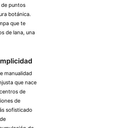
e de puntos
ura botánica.
ampa que te
os de lana, una
simplicidad
 de manualidad
injusta que nace
 centros de
giones de
s sofisticado
 de