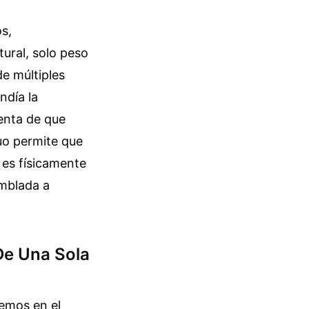
s,
ural, solo peso
de múltiples
ndía la
uenta de que
nuo permite que
 es físicamente
amblada a
 De Una Sola
vemos en el