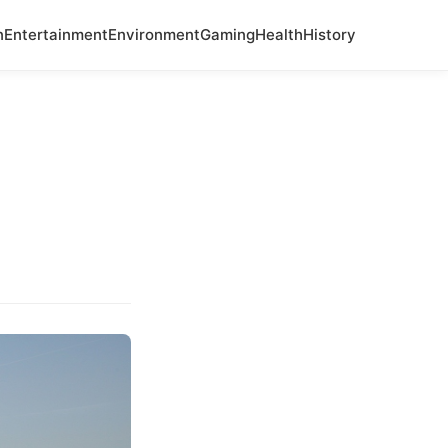
n
Entertainment
Environment
Gaming
Health
History