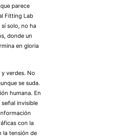
 que parece
l Fitting Lab
sí solo, no ha
os, donde un
rmina en gloria
 y verdes. No
 aunque se suda.
ación humana. En
señal invisible
 información
áficas con la
n la tensión de