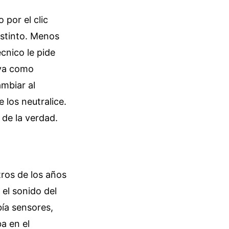
 por el clic
istinto. Menos
cnico le pide
uya como
mbiar al
 los neutralice.
 de la verdad.
tros de los años
el sonido del
bía sensores,
ba en el