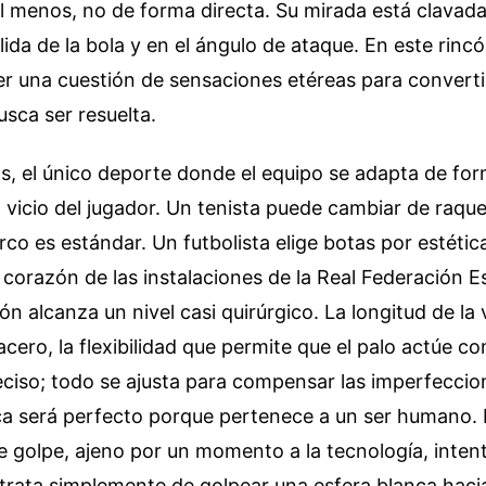
 menos, no de forma directa. Su mirada está clavada
lida de la bola y en el ángulo de ataque. En este rincó
er una cuestión de sensaciones etéreas para convert
sca ser resuelta.
zás, el único deporte donde el equipo se adapta de for
l vicio del jugador. Un tenista puede cambiar de raque
rco es estándar. Un futbolista elige botas por estéti
l corazón de las instalaciones de la Real Federación E
ón alcanza un nivel casi quirúrgico. La longitud de la v
 acero, la flexibilidad que permite que el palo actúe c
ciso; todo se ajusta para compensar las imperfeccio
a será perfecto porque pertenece a un ser humano. 
te golpe, ajeno por un momento a la tecnología, inte
se trata simplemente de golpear una esfera blanca haci