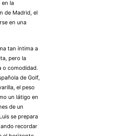
 en la
n de Madrid, el
irse en una
ma tan íntima a
ta, pero la
ca o comodidad.
spañola de Golf,
arilla, el peso
omo un látigo en
nes de un
Luis se prepara
ntando recordar
a el horizonte.