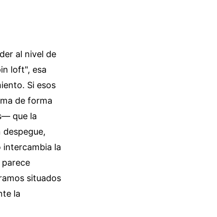
er al nivel de
in loft", esa
miento. Si esos
isma de forma
s— que la
ón despegue,
 intercambia la
o parece
 gramos situados
te la