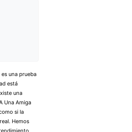
 es una prueba
dad está
xiste una
ar A Una Amiga
como si la
 real. Hemos
 rendimiento