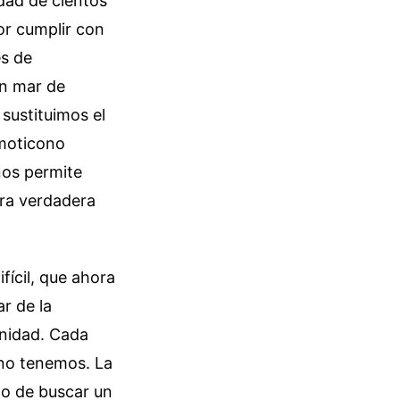
dad de cientos
r cumplir con
és de
un mar de
 sustituimos el
emoticono
nos permite
tra verdadera
ifícil, que ahora
r de la
unidad. Cada
no tenemos. La
rzo de buscar un