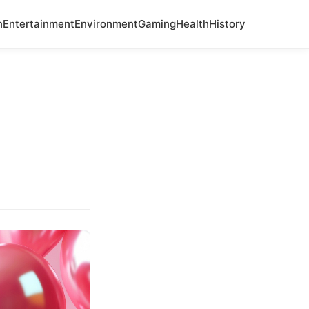
n
Entertainment
Environment
Gaming
Health
History