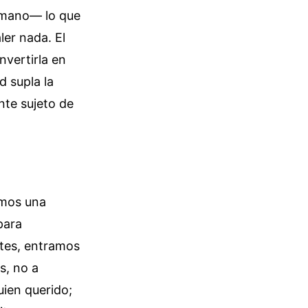
a mano— lo que
ler nada. El
vertirla en
d supla la
nte sujeto de
imos una
para
ntes, entramos
s, no a
ien querido;