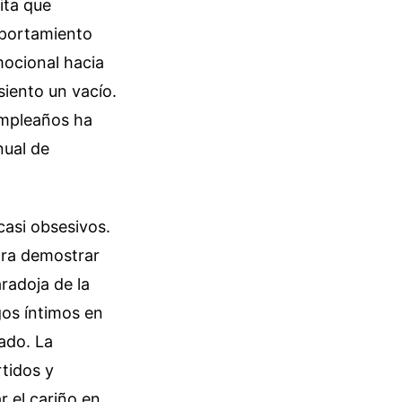
ita que
mportamiento
mocional hacia
 siento un vacío.
cumpleaños ha
nual de
asi obsesivos.
ara demostrar
radoja de la
os íntimos en
ado. La
tidos y
r el cariño en