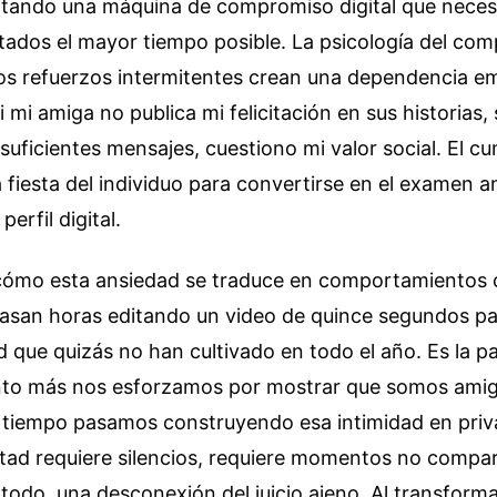
tando una máquina de compromiso digital que neces
ados el mayor tiempo posible. La psicología del co
tos refuerzos intermitentes crean una dependencia e
Si mi amiga no publica mi felicitación en sus historias,
 suficientes mensajes, cuestiono mi valor social. El 
a fiesta del individuo para convertirse en el examen a
perfil digital.
ómo esta ansiedad se traduce en comportamientos c
asan horas editando un video de quince segundos p
 que quizás no han cultivado en todo el año. Es la pa
uanto más nos esforzamos por mostrar que somos amig
 tiempo pasamos construyendo esa intimidad en priv
tad requiere silencios, requiere momentos no compar
 todo, una desconexión del juicio ajeno. Al transforma