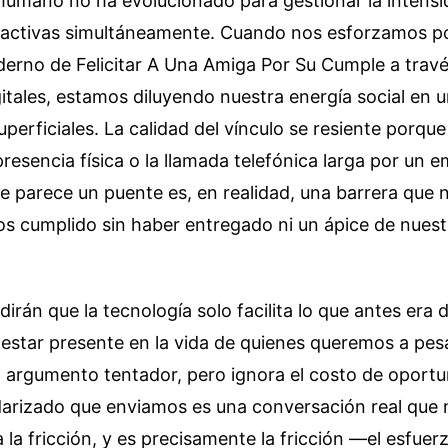
 humano no ha evolucionado para gestionar la intensi
 activas simultáneamente. Cuando nos esforzamos po
derno de Felicitar A Una Amiga Por Su Cumple a trav
itales, estamos diluyendo nuestra energía social en 
uperficiales. La calidad del vínculo se resiente porque
presencia física o la llamada telefónica larga por un 
e parece un puente es, en realidad, una barrera que 
os cumplido sin haber entregado ni un ápice de nues
irán que la tecnología solo facilita lo que antes era d
 estar presente en la vida de quienes queremos a pesa
n argumento tentador, pero ignora el costo de oport
arizado que enviamos es una conversación real que 
na la fricción, y es precisamente la fricción —el esfue